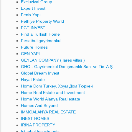
Excluzival Group
Expert Invest
Fenix Yapı
Fethiye Property World
FGT INVEST
Find a Turkish Home
Fırsatbul gayrimenkul
Future Homes
GEN YAPI
GEYLAN COMPANY ( lares villas )
GHO - Gayrimenkul Danışmanlık San. ve Tic. A.Ş.
Global Dream Invest
Hayat Estate
Home Dom Turkey, Хоум Дом Тюркей
Home Real Estate and Investment
Home World Alanya Real estate
Homes And Beyond
İMMOALANYA REAL ESTATE
INEST HOMES
IRINA PROPERTY
Istanbul Investments