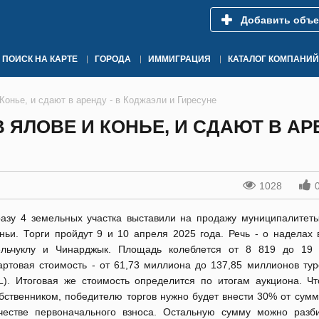
Добавить объе
ПОИСК НА КАРТЕ
ГОРОДА
ИММИГРАЦИЯ
КАТАЛОГ КОМПАНИЙ
онье, и сдают в аренду - в Коджаэли и Гиресуне
 ЯЛОВЕ И КОНЬЕ, И СДАЮТ В АР
1028
азу 4 земельных участка выставили на продажу муниципалитет
ньи. Торги пройдут 9 и 10 апреля 2025 года. Речь - о наделах 
льчуклу и Чинарджык. Площадь колеблется от 8 819 до 19 
артовая стоимость - от 61,73 миллиона до 137,85 миллионов тур
L). Итоговая же стоимость определится по итогам аукциона. Чт
бственником, победителю торгов нужно будет внести 30% от сумм
честве первоначального взноса. Остальную сумму можно разб