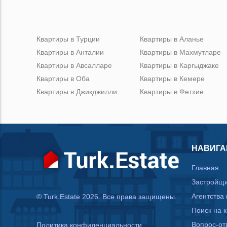
Квартиры в Турции
Квартиры в Аланье
Квартиры в Анталии
Квартиры в Махмутларе
Квартиры в Авсалларе
Квартиры в Каргыджаке
Квартиры в Оба
Квартиры в Кемере
Квартиры в Джикджилли
Квартиры в Фетхие
НАВИГА
Главная
Застройщ
Агентства
© Turk.Estate 2026. Все права защищены.
Поиск на 
Вопрос-от
Политика конфиденциальности