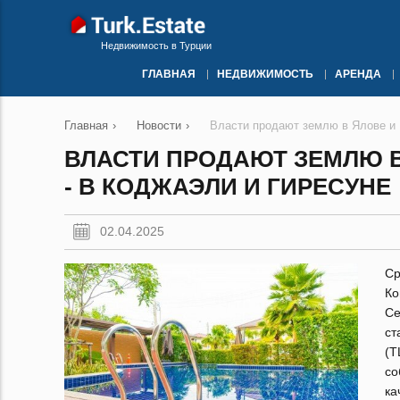
Недвижимость в Турции
ГЛАВНАЯ
НЕДВИЖИМОСТЬ
АРЕНДА
Главная
›
Новости
›
Власти продают землю в Ялове и К
ВЛАСТИ ПРОДАЮТ ЗЕМЛЮ В
- В КОДЖАЭЛИ И ГИРЕСУНЕ
02.04.2025
Ср
Ко
Се
ст
(T
со
ка