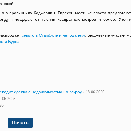
атежей.
 а в провинциях Коджаэли и Гиресун местные власти предлагают 
енду, площадью от тысячи квадратных метров и более. Уточня
 распродает
землю в Стамбуле и неподалеку
. Бюджетные участки м
ра и Бурса
.
реводит сделки с недвижимостью на эскроу
-
18.06.2026
1.05.2025
25
Печать