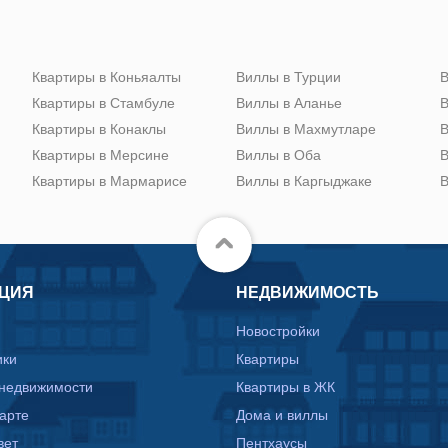
Квартиры в Коньяалты
Виллы в Турции
В
Квартиры в Стамбуле
Виллы в Аланье
В
Квартиры в Конаклы
Виллы в Махмутларе
В
Квартиры в Мерсине
Виллы в Оба
В
Квартиры в Мармарисе
Виллы в Каргыджаке
В
ЦИЯ
НЕДВИЖИМОСТЬ
Новостройки
ики
Квартиры
 недвижимости
Квартиры в ЖК
карте
Дома и виллы
вет
Пентхаусы