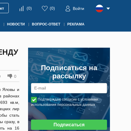
кт
(
0
)
(
0
)
Войти
НОВОСТИ
ВОПРОС-ОТВЕТ
РЕКЛАМА
ЕНДУ
Подписаться на
рассылку
0
0
ы Яловы и
в районах
Подтверждаю согласие с условиями
693 кв.м,
использования персональных данных
ецких лир
обы стать
ы сразу, в
Подписаться
ить на 16