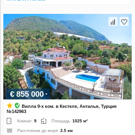
€ 855 000
Вилла 9-х ком. в Кестеле, Анталья, Турция
№142963
Комнат:
9
Площадь:
1025 м²
Расстояние до моря:
2.5 км