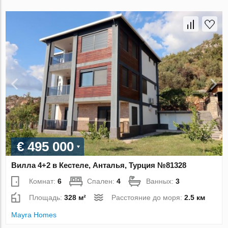
€ 495 000
Вилла 4+2 в Кестеле, Анталья, Турция №81328
Комнат:
6
Спален:
4
Ванных:
3
Площадь:
328 м²
Расстояние до моря:
2.5 км
Mayra Homes