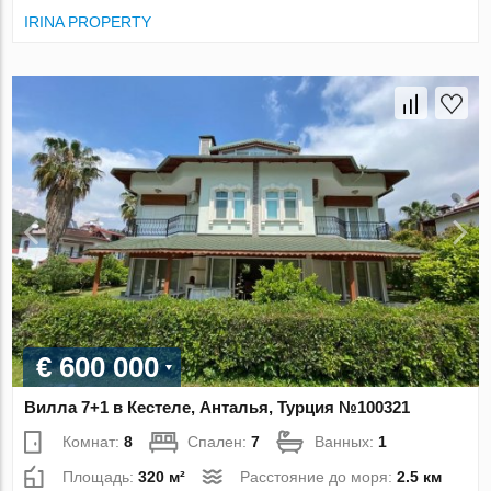
IRINA PROPERTY
€ 600 000
Вилла 7+1 в Кестеле, Анталья, Турция №100321
Комнат:
8
Спален:
7
Ванных:
1
Площадь:
320 м²
Расстояние до моря:
2.5 км