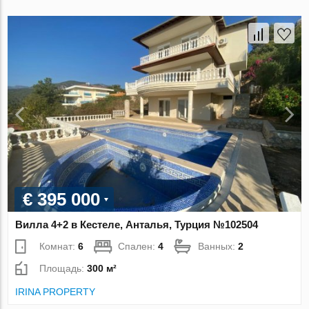
€ 395 000
Вилла 4+2 в Кестеле, Анталья, Турция №102504
Комнат:
6
Спален:
4
Ванных:
2
Площадь:
300 м²
IRINA PROPERTY