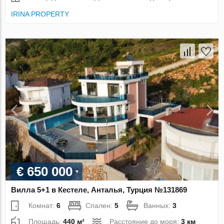
IRINA PROPERTY
€ 650 000
Вилла 5+1 в Кестеле, Анталья, Турция №131869
Комнат:
6
Спален:
5
Ванных:
3
Площадь:
440 м²
Расстояние до моря:
3 км