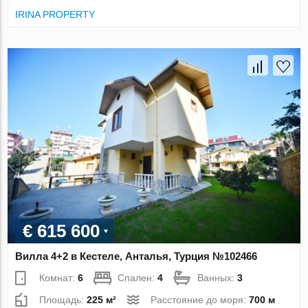
IRINA PROPERTY
€ 615 600
Вилла 4+2 в Кестеле, Анталья, Турция №102466
Комнат:
6
Спален:
4
Ванных:
3
Площадь:
225 м²
Расстояние до моря:
700 м