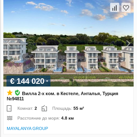
€ 144 020
Вилла 2-х ком. в Кестеле, Анталья, Турция
№94811
Комнат:
2
Площадь:
55 м²
Расстояние до моря:
4.8 км
MAYALANYA GROUP