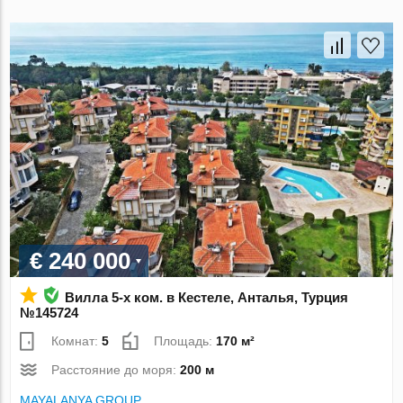
€ 240 000
Вилла 5-х ком. в Кестеле, Анталья, Турция
№145724
Комнат:
5
Площадь:
170 м²
Расстояние до моря:
200 м
MAYALANYA GROUP