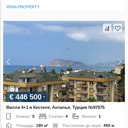
IRINA PROPERTY
€ 446 500
Вилла 4+1 в Кестеле, Анталья, Турция №97075
Комнат:
5
Спален:
4
Ванных:
1
Площадь:
180 м²
Расстояние до моря:
450 м