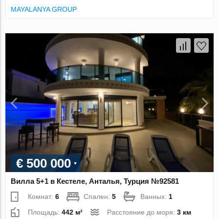
MAYALANYA GROUP
€ 500 000
Вилла 5+1 в Кестеле, Анталья, Турция №92581
Комнат:
6
Спален:
5
Ванных:
1
Площадь:
442 м²
Расстояние до моря:
3 км