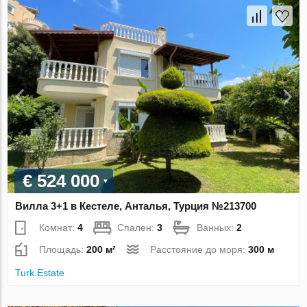
€ 524 000
Вилла 3+1 в Кестеле, Анталья, Турция №213700
Комнат:
4
Спален:
3
Ванных:
2
Площадь:
200 м²
Расстояние до моря:
300 м
Turk.Estate