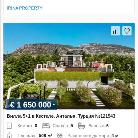
IRINA PROPERTY
€ 1 650 000
Вилла 5+1 в Кестеле, Анталья, Турция №121543
Комнат:
6
Спален:
5
Ванных:
6
Площадь:
508 м²
Расстояние до моря:
4 м