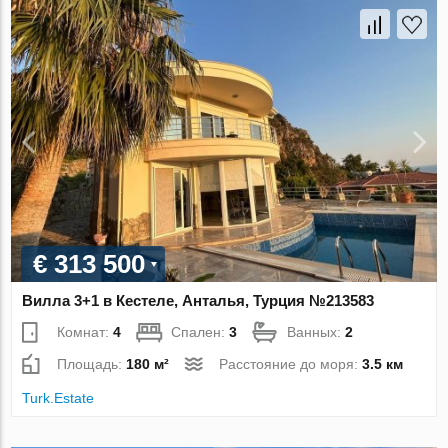
€ 313 500
Вилла 3+1 в Кестеле, Анталья, Турция №213583
Комнат:
4
Спален:
3
Ванных:
2
Площадь:
180 м²
Расстояние до моря:
3.5 км
Turk.Estate