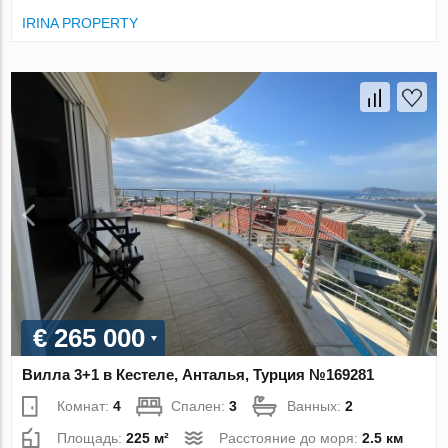
IRINA PROPERTY
€ 265 000
Вилла 3+1 в Кестеле, Анталья, Турция №169281
Комнат:
4
Спален:
3
Ванных:
2
Площадь:
225 м²
Расстояние до моря:
2.5 км