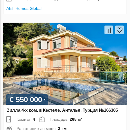
ABT Homes Global
€ 550 000
Вилла 4-х ком. в Кестеле, Анталья, Турция №166305
Комнат:
4
Площадь:
268 м²
Расстояние до моря:
3 км