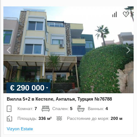
€ 290 000
Вилла 5+2 в Кестеле, Анталья, Турция №76788
Комнат:
7
Спален:
5
Ванных:
4
Площадь:
336 м²
Расстояние до моря:
200 м
Vizyon Estate