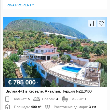
IRINA PROPERTY
€ 795 000
Вилла 4+1 в Кестеле, Анталья, Турция №113460
Комнат:
5
Спален:
4
Ванных:
1
Площадь:
400 м²
Расстояние до моря:
3 км