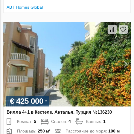
ABT Homes Global
€ 425 000
Вилла 4+1 в Кестеле, Анталья, Турция №136230
Комнат:
5
Спален:
4
Ванных:
1
Площадь:
250 м²
Расстояние до моря:
100 м