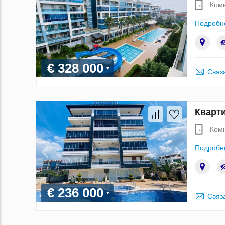
Ком
Подробн
€ 328 000
Связ
Кварти
Ком
Подробн
€ 236 000
Связ