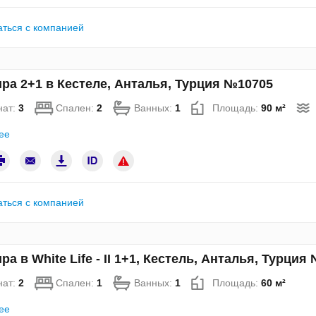
аться с компанией
ра 2+1 в Кестеле, Анталья, Турция №10705
нат:
3
Спален:
2
Ванных:
1
Площадь:
90 м²
ее
аться с компанией
ра в White Life - II 1+1, Кестель, Анталья, Турция
нат:
2
Спален:
1
Ванных:
1
Площадь:
60 м²
ее