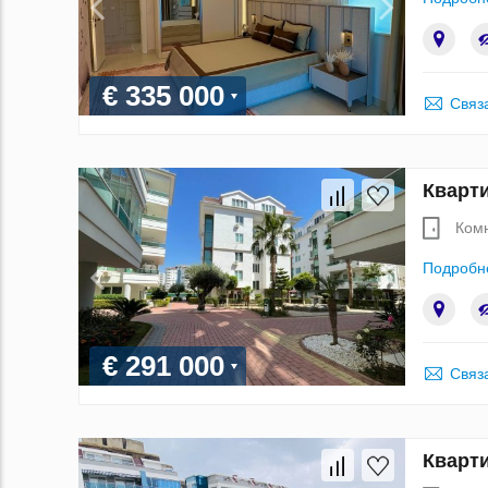
€ 335 000
Связ
Кварти
Ком
Подробн
€ 291 000
Связ
Кварти