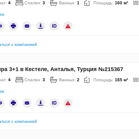
нат:
4
Спален:
3
Ванных:
1
Площадь:
160 м²
ее
аться с компанией
ра 3+1 в Кестеле, Анталья, Турция №215367
нат:
4
Спален:
3
Ванных:
2
Площадь:
165 м²
ее
аться с компанией