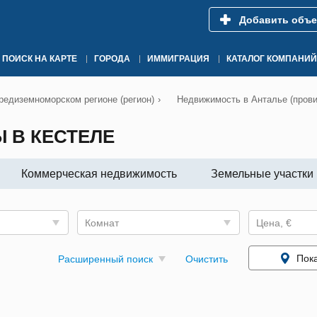
Добавить объе
ПОИСК НА КАРТЕ
ГОРОДА
ИММИГРАЦИЯ
КАТАЛОГ КОМПАНИЙ
едиземноморском регионе (регион)
›
Недвижимость в Анталье (прови
 В КЕСТЕЛЕ
Коммерческая недвижимость
Земельные участки
Комнат
Цена, €
Пока
Расширенный поиск
Очистить