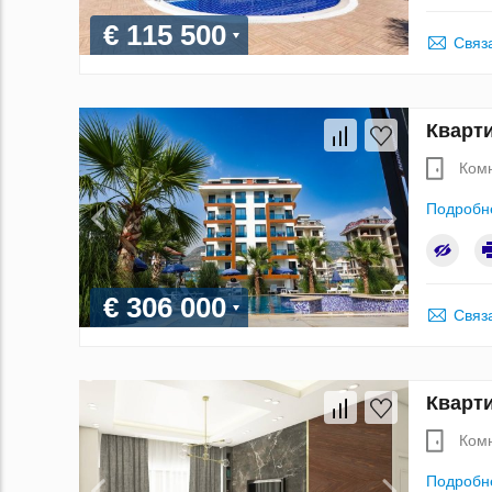
€ 115 500
Связ
Кварти
Ком
Подробн
€ 306 000
Связ
Кварти
Ком
Подробн