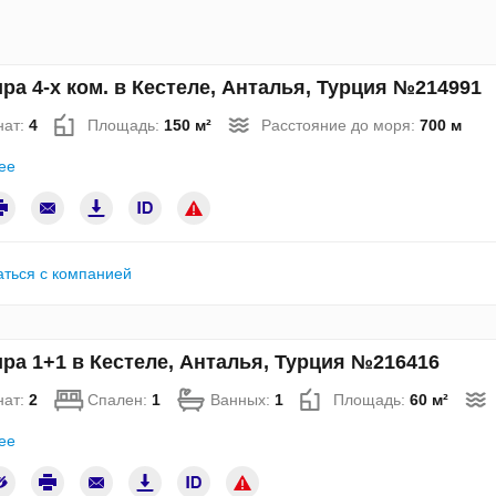
ра 4-х ком. в Кестеле, Анталья, Турция №214991
нат:
4
Площадь:
150 м²
Расстояние до моря:
700 м
ее
аться с компанией
ра 1+1 в Кестеле, Анталья, Турция №216416
нат:
2
Спален:
1
Ванных:
1
Площадь:
60 м²
ее