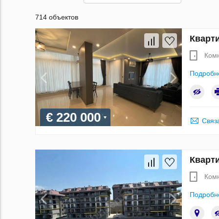
714 объектов
Кварти
Ком
Подробн
€ 220 000
Связ
Кварти
Ком
Подробн