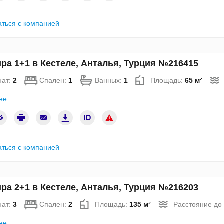
аться с компанией
ра 1+1 в Кестеле, Анталья, Турция №216415
нат:
2
Спален:
1
Ванных:
1
Площадь:
65 м²
ее
аться с компанией
ра 2+1 в Кестеле, Анталья, Турция №216203
нат:
3
Спален:
2
Площадь:
135 м²
Расстояние до
ее