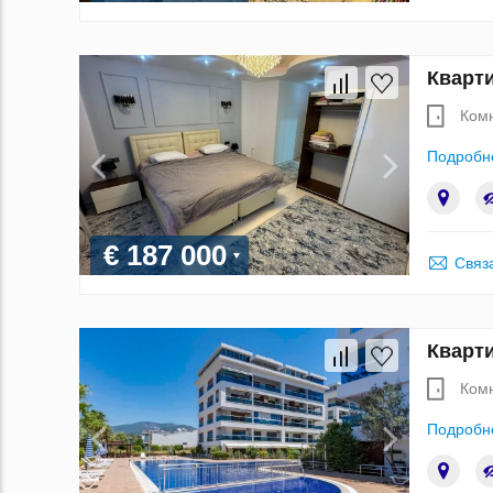
Кварти
Ком
Подробн
€ 187 000
Связ
Кварти
Ком
Подробн