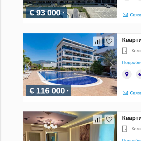
€ 93 000
Связ
Кварти
Ком
Подробн
€ 116 000
Связ
Кварти
Ком
Подробн