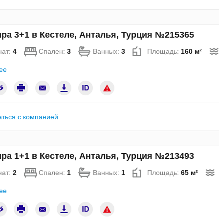
ра 3+1 в Кестеле, Анталья, Турция №215365
нат:
4
Спален:
3
Ванных:
3
Площадь:
160 м²
ее
аться с компанией
ра 1+1 в Кестеле, Анталья, Турция №213493
нат:
2
Спален:
1
Ванных:
1
Площадь:
65 м²
ее