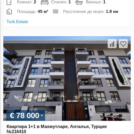
Комнат:
2
Спален:
1
Ванных:
1
Площадь:
45 м²
Расстояние до моря:
1.8 км
Turk.Estate
€ 78 000
Квартира 1+1 в Махмутларе, Анталья, Турция
№216410