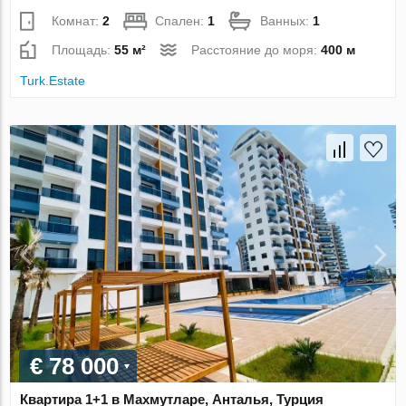
Комнат:
2
Спален:
1
Ванных:
1
Площадь:
55 м²
Расстояние до моря:
400 м
Turk.Estate
€ 78 000
Квартира 1+1 в Махмутларе, Анталья, Турция