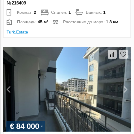
№216409
Комнат:
2
Спален:
1
Ванных:
1
Площадь:
45 м²
Расстояние до моря:
1.8 км
Turk.Estate
€ 84 000