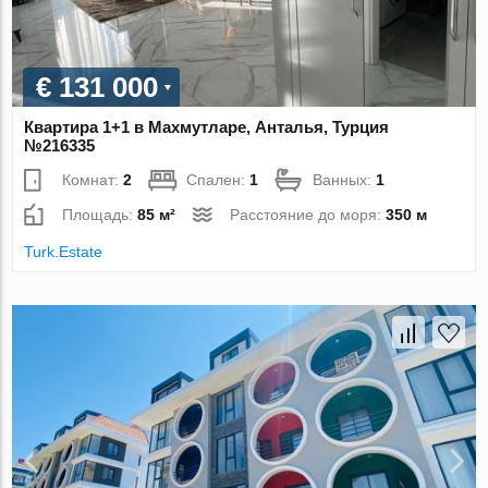
€ 131 000
Квартира 1+1 в Махмутларе, Анталья, Турция
№216335
Комнат:
2
Спален:
1
Ванных:
1
Площадь:
85 м²
Расстояние до моря:
350 м
Turk.Estate