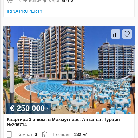
Расстояние до моря:
400 м
IRINA PROPERTY
€ 250 000
Квартира 3-х ком. в Махмутларе, Анталья, Турция
№206714
Комнат:
3
Площадь:
132 м²