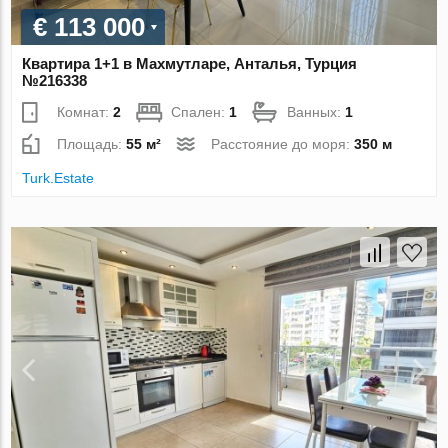
€ 113 000
Квартира 1+1 в Махмутларе, Анталья, Турция
№216338
Комнат:
2
Спален:
1
Ванных:
1
Площадь:
55 м²
Расстояние до моря:
350 м
Turk.Estate