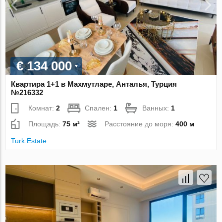
€ 134 000
Квартира 1+1 в Махмутларе, Анталья, Турция
№216332
Комнат:
2
Спален:
1
Ванных:
1
Площадь:
75 м²
Расстояние до моря:
400 м
Turk.Estate