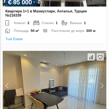
€ 95 000
Квартира 1+1 в Махмутларе, Анталья, Турция
№216339
Комнат:
2
Спален:
1
Ванных:
1
Площадь:
50 м²
Расстояние до моря:
300 м
Turk.Estate