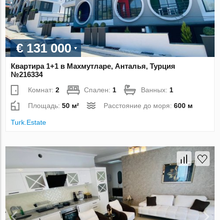
€ 131 000
Квартира 1+1 в Махмутларе, Анталья, Турция
№216334
Комнат:
2
Спален:
1
Ванных:
1
Площадь:
50 м²
Расстояние до моря:
600 м
Turk.Estate