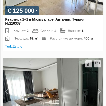
€ 125 000
Квартира 1+1 в Махмутларе, Анталья, Турция
№216337
Комнат:
2
Спален:
1
Ванных:
1
Площадь:
62 м²
Расстояние до моря:
400 м
Turk.Estate