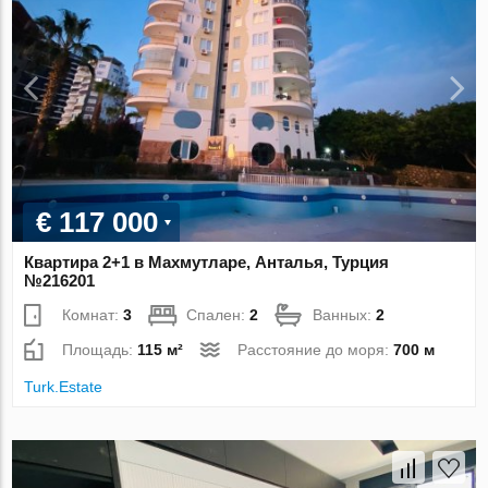
€ 117 000
Квартира 2+1 в Махмутларе, Анталья, Турция
№216201
Комнат:
3
Спален:
2
Ванных:
2
Площадь:
115 м²
Расстояние до моря:
700 м
Turk.Estate