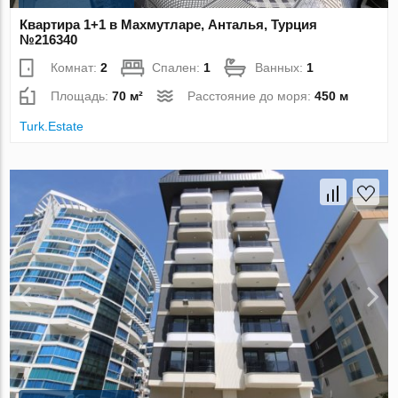
Квартира 1+1 в Махмутларе, Анталья, Турция
№216340
Комнат:
2
Спален:
1
Ванных:
1
Площадь:
70 м²
Расстояние до моря:
450 м
Turk.Estate