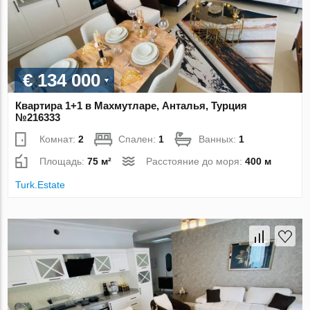
€ 134 000
Квартира 1+1 в Махмутларе, Анталья, Турция
№216333
Комнат:
2
Спален:
1
Ванных:
1
Площадь:
75 м²
Расстояние до моря:
400 м
Turk.Estate