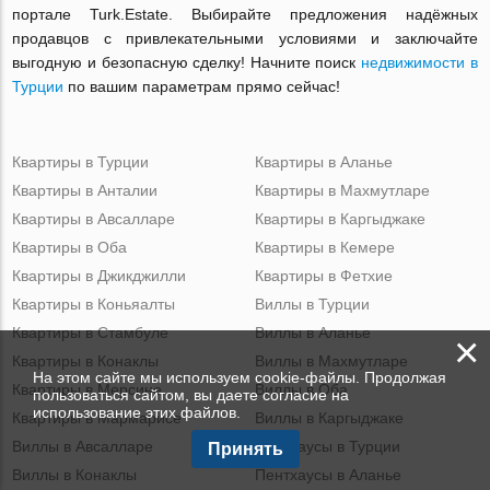
портале Turk.Estate. Выбирайте предложения надёжных
продавцов с привлекательными условиями и заключайте
выгодную и безопасную сделку! Начните поиск
недвижимости в
Турции
по вашим параметрам прямо сейчас!
Квартиры в Турции
Квартиры в Аланье
Квартиры в Анталии
Квартиры в Махмутларе
Квартиры в Авсалларе
Квартиры в Каргыджаке
Квартиры в Оба
Квартиры в Кемере
Квартиры в Джикджилли
Квартиры в Фетхие
Квартиры в Коньяалты
Виллы в Турции
Квартиры в Стамбуле
Виллы в Аланье
×
Квартиры в Конаклы
Виллы в Махмутларе
На этом сайте мы используем cookie-файлы. Продолжая
Квартиры в Мерсине
Виллы в Оба
пользоваться сайтом, вы даете согласие на
использование этих файлов.
Квартиры в Мармарисе
Виллы в Каргыджаке
Виллы в Авсалларе
Пентхаусы в Турции
Принять
Виллы в Конаклы
Пентхаусы в Аланье