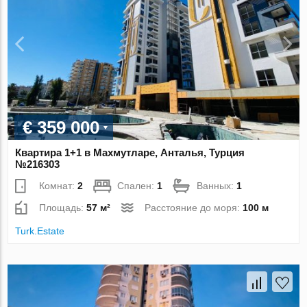
€ 359 000
Квартира 1+1 в Махмутларе, Анталья, Турция
№216303
Комнат:
2
Спален:
1
Ванных:
1
Площадь:
57 м²
Расстояние до моря:
100 м
Turk.Estate