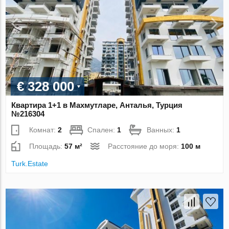
€ 328 000
Квартира 1+1 в Махмутларе, Анталья, Турция
№216304
Комнат:
2
Спален:
1
Ванных:
1
Площадь:
57 м²
Расстояние до моря:
100 м
Turk.Estate