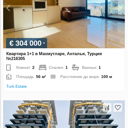
€ 304 000
Квартира 1+1 в Махмутларе, Анталья, Турция
№216305
Комнат:
2
Спален:
1
Ванных:
1
Площадь:
56 м²
Расстояние до моря:
100 м
Turk.Estate