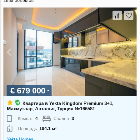
2889 объектов
€ 679 000
Квартира в Yekta Kingdom Premium 3+1,
Махмутлар, Анталья, Турция №166581
Комнат:
4
Спален:
3
Площадь:
194.1 м²
Yekta Homes