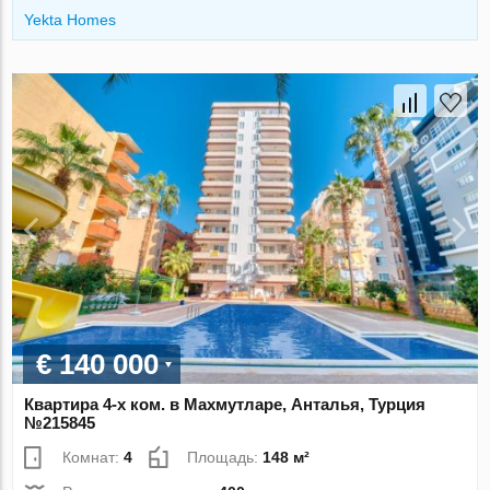
Yekta Homes
€ 140 000
Квартира 4-х ком. в Махмутларе, Анталья, Турция
№215845
Комнат:
4
Площадь:
148 м²