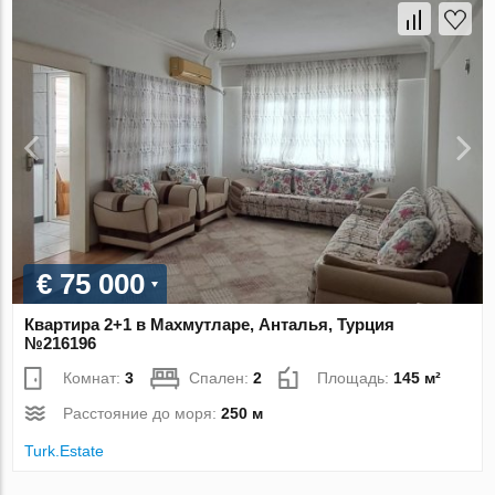
€ 75 000
Квартира 2+1 в Махмутларе, Анталья, Турция
№216196
Комнат:
3
Спален:
2
Площадь:
145 м²
Расстояние до моря:
250 м
Turk.Estate