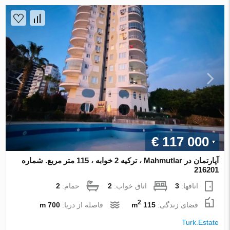
€ 117 000
آپارتمان در Mahmutlar ، ترکیه 2 خوابه ، 115 متر مربع. شماره
216201
اتاقها:
3
اتاق خواب:
2
حمام:
2
2
فضای زندگی:
115 m
فاصله از دریا:
700 m
Turk.Estate