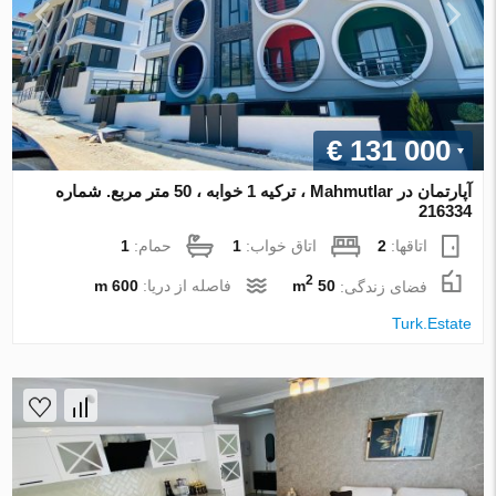
€ 131 000
آپارتمان در Mahmutlar ، ترکیه 1 خوابه ، 50 متر مربع. شماره
216334
اتاقها:
2
اتاق خواب:
1
حمام:
1
2
فضای زندگی:
50 m
فاصله از دریا:
600 m
Turk.Estate