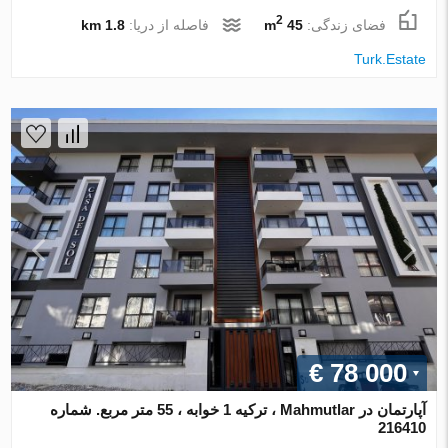
2
فضای زندگی:
45 m
فاصله از دریا:
1.8 km
Turk.Estate
€ 78 000
آپارتمان در Mahmutlar ، ترکیه 1 خوابه ، 55 متر مربع. شماره
216410