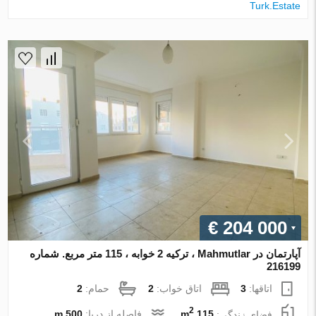
Turk.Estate
€ 204 000
آپارتمان در Mahmutlar ، ترکیه 2 خوابه ، 115 متر مربع. شماره
216199
اتاقها:
3
اتاق خواب:
2
حمام:
2
2
فضای زندگی:
115 m
فاصله از دریا:
500 m