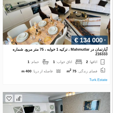
€ 134 000
آپارتمان در Mahmutlar ، ترکیه 1 خوابه ، 75 متر مربع. شماره
216333
اتاقها:
2
اتاق خواب:
1
حمام:
1
2
فضای زندگی:
75 m
فاصله از دریا:
400 m
Turk.Estate