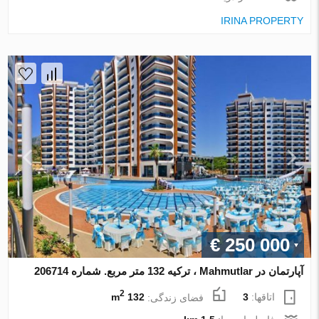
IRINA PROPERTY
€ 250 000
آپارتمان در Mahmutlar ، ترکیه 132 متر مربع. شماره 206714
2
اتاقها:
3
فضای زندگی:
132 m