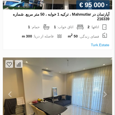
€ 95 000
آپارتمان در Mahmutlar ، ترکیه 1 خوابه ، 50 متر مربع. شماره
216339
اتاقها:
2
اتاق خواب:
1
حمام:
1
2
فضای زندگی:
50 m
فاصله از دریا:
300 m
Turk.Estate