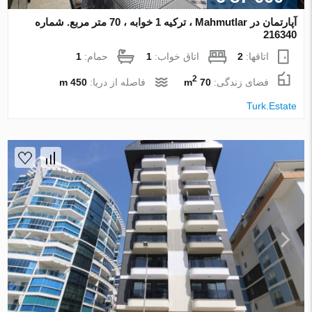
آپارتمان در Mahmutlar ، ترکیه 1 خوابه ، 70 متر مربع. شماره
216340
اتاقها:
2
اتاق خواب:
1
حمام:
1
2
فضای زندگی:
70 m
فاصله از دریا:
450 m
Turk.Estate