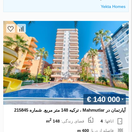
Yekta Homes
€ 140 000
آپارتمان در Mahmutlar ، ترکیه 148 متر مربع. شماره 215845
2
اتاقها:
4
فضای زندگی:
148 m
فاصله از دریا:
400 m