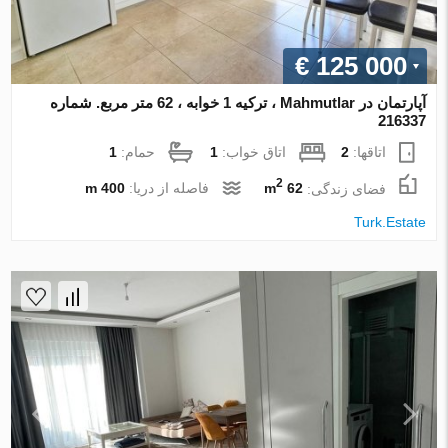
€ 125 000
آپارتمان در Mahmutlar ، ترکیه 1 خوابه ، 62 متر مربع. شماره
216337
اتاقها:
2
اتاق خواب:
1
حمام:
1
2
فضای زندگی:
62 m
فاصله از دریا:
400 m
Turk.Estate