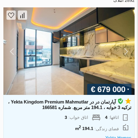
2892 املاک
€ 679 000
آپارتمان در در Yekta Kingdom Premium Mahmutlar ،
ترکیه 3 خوابه ، 194.1 متر مربع. شماره 166581
اتاقها:
4
اتاق خواب:
3
2
فضای زندگی:
194.1 m
Yekta Homes