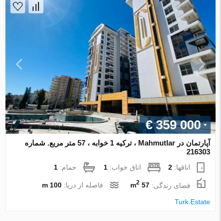
€ 359 000
آپارتمان در Mahmutlar ، ترکیه 1 خوابه ، 57 متر مربع. شماره
216303
اتاقها:
2
اتاق خواب:
1
حمام:
1
2
فضای زندگی:
57 m
فاصله از دریا:
100 m
Turk.Estate