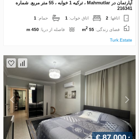
آپارتمان در Mahmutlar ، ترکیه 1 خوابه ، 55 متر مربع. شماره
216341
اتاقها:
2
اتاق خواب:
1
حمام:
1
2
فضای زندگی:
55 m
فاصله از دریا:
450 m
Turk.Estate
€ 87 000