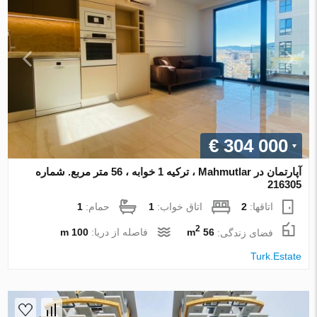
€ 304 000
آپارتمان در Mahmutlar ، ترکیه 1 خوابه ، 56 متر مربع. شماره
216305
اتاقها:
2
اتاق خواب:
1
حمام:
1
2
فضای زندگی:
56 m
فاصله از دریا:
100 m
Turk.Estate