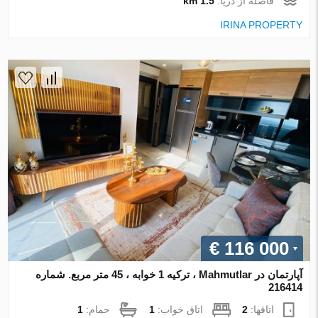
فاصله از دریا:
1.5 km
IRINA PROPERTY
€ 116 000
آپارتمان در Mahmutlar ، ترکیه 1 خوابه ، 45 متر مربع. شماره
216414
اتاقها:
2
اتاق خواب:
1
حمام:
1