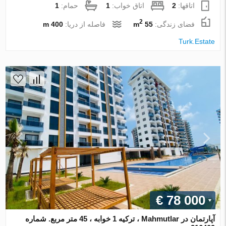
اتاقها:
2
اتاق خواب:
1
حمام:
1
2
فضای زندگی:
55 m
فاصله از دریا:
400 m
Turk.Estate
€ 78 000
آپارتمان در Mahmutlar ، ترکیه 1 خوابه ، 45 متر مربع. شماره