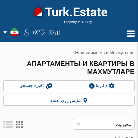
Property in Turkey
)
0
(
)
0
(
Недвижимость в Махмутларе
АПАРТАМЕНТЫ И КВАРТИРЫ В
МАХМУТЛАРЕ
ذخیره جستجو
فیلترها
4
نمایش روی نقشه
محبوبیت