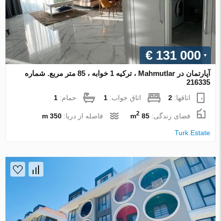
€ 131 000
آپارتمان در Mahmutlar ، ترکیه 1 خوابه ، 85 متر مربع. شماره
216335
اتاقها:
2
اتاق خواب:
1
حمام:
1
2
فضای زندگی:
85 m
فاصله از دریا:
350 m
Turk.Estate