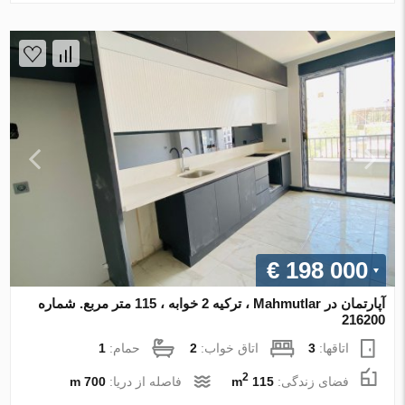
€ 198 000
آپارتمان در Mahmutlar ، ترکیه 2 خوابه ، 115 متر مربع. شماره
216200
اتاقها:
3
اتاق خواب:
2
حمام:
1
2
فضای زندگی:
115 m
فاصله از دریا:
700 m