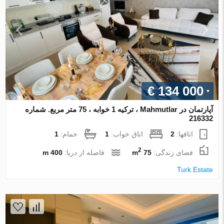
€ 134 000
آپارتمان در Mahmutlar ، ترکیه 1 خوابه ، 75 متر مربع. شماره
216332
اتاقها:
2
اتاق خواب:
1
حمام:
1
2
فضای زندگی:
75 m
فاصله از دریا:
400 m
Turk.Estate