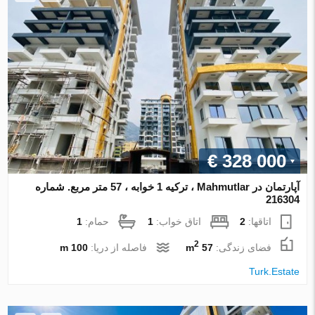
€ 328 000
آپارتمان در Mahmutlar ، ترکیه 1 خوابه ، 57 متر مربع. شماره
216304
اتاقها:
2
اتاق خواب:
1
حمام:
1
2
فضای زندگی:
57 m
فاصله از دریا:
100 m
Turk.Estate