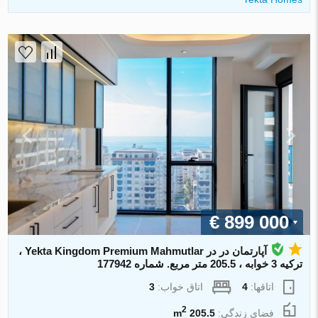
€ 899 000
آپارتمان در در Yekta Kingdom Premium Mahmutlar ،
ترکیه 3 خوابه ، 205.5 متر مربع. شماره 177942
اتاقها:
4
اتاق خواب:
3
2
فضای زندگی:
205.5 m