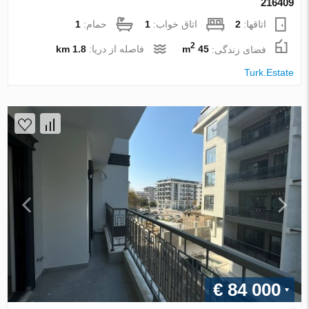
216409
اتاقها:
2
اتاق خواب:
1
حمام:
1
2
فضای زندگی:
45 m
فاصله از دریا:
1.8 km
Turk.Estate
€ 84 000