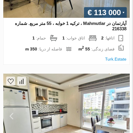
€ 113 000
آپارتمان در Mahmutlar ، ترکیه 1 خوابه ، 55 متر مربع. شماره
216338
اتاقها:
2
اتاق خواب:
1
حمام:
1
2
فضای زندگی:
55 m
فاصله از دریا:
350 m
Turk.Estate