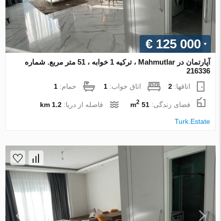
€ 125 000
آپارتمان در Mahmutlar ، ترکیه 1 خوابه ، 51 متر مربع. شماره
216336
اتاقها:
2
اتاق خواب:
1
حمام:
1
2
فضای زندگی:
51 m
فاصله از دریا:
1.2 km
Turk.Estate