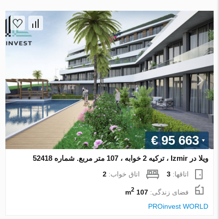
€ 95 663
ویلا در Izmir ، ترکیه 2 خوابه ، 107 متر مربع. شماره 52418
اتاقها:
3
اتاق خواب:
2
2
فضای زندگی:
107 m
PROinvest WORLD