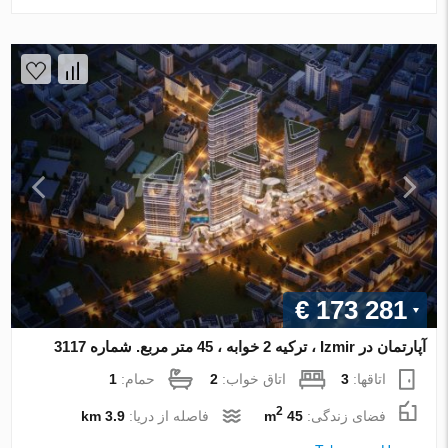
€ 173 281
آپارتمان در Izmir ، ترکیه 2 خوابه ، 45 متر مربع. شماره 3117
اتاقها:
3
اتاق خواب:
2
حمام:
1
2
فضای زندگی:
45 m
فاصله از دریا:
3.9 km