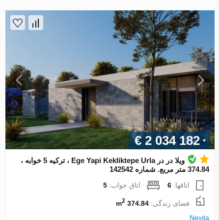
€ 2 034 182
ویلا در در Ege Yapi Kekliktepe Urla ، ترکیه 5 خوابه ،
374.84 متر مربع. شماره 142542
اتاقها:
6
اتاق خواب:
5
2
فضای زندگی:
374.84 m
Nevita