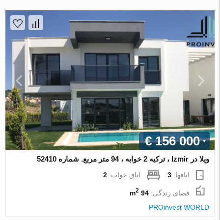
€ 156 000
ویلا در Izmir ، ترکیه 2 خوابه ، 94 متر مربع. شماره 52410
اتاقها:
3
اتاق خواب:
2
2
فضای زندگی:
94 m
PROinvest WORLD