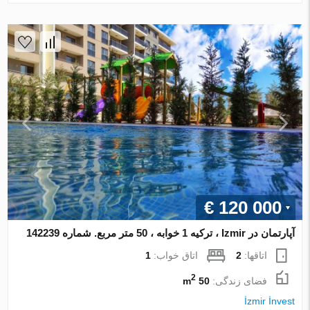
€ 120 000
آپارتمان در Izmir ، ترکیه 1 خوابه ، 50 متر مربع. شماره 142239
اتاقها:
2
اتاق خواب:
1
2
فضای زندگی:
50 m
İzmir İnvest