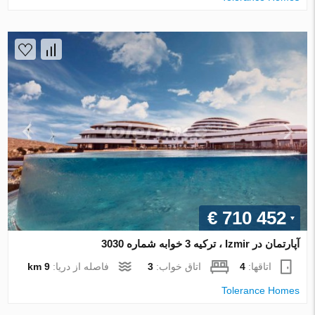
€ 710 452
آپارتمان در Izmir ، ترکیه 3 خوابه شماره 3030
اتاقها:
4
اتاق خواب:
3
فاصله از دریا:
9 km
Tolerance Homes