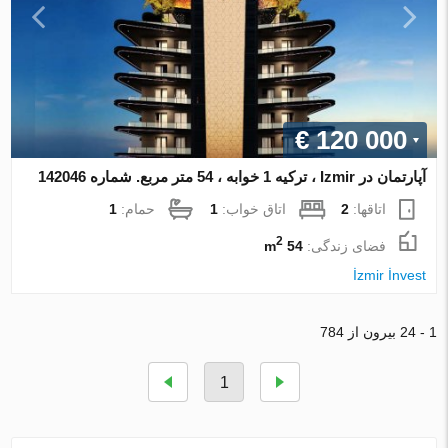
€ 120 000
آپارتمان در Izmir ، ترکیه 1 خوابه ، 54 متر مربع. شماره 142046
اتاقها:
2
اتاق خواب:
1
حمام:
1
2
فضای زندگی:
54 m
İzmir İnvest
1 - 24 بیرون از 784
1