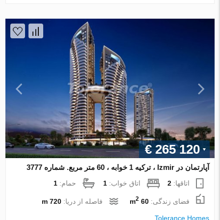
€ 265 120
آپارتمان در Izmir ، ترکیه 1 خوابه ، 60 متر مربع. شماره 3777
اتاقها:
2
اتاق خواب:
1
حمام:
1
2
فضای زندگی:
60 m
فاصله از دریا:
720 m
Tolerance Homes