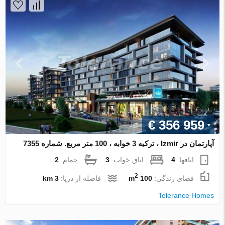
€ 356 959
آپارتمان در Izmir ، ترکیه 3 خوابه ، 100 متر مربع. شماره 7355
اتاقها:
4
اتاق خواب:
3
حمام:
2
2
فضای زندگی:
100 m
فاصله از دریا:
3 km
Tolerance Homes