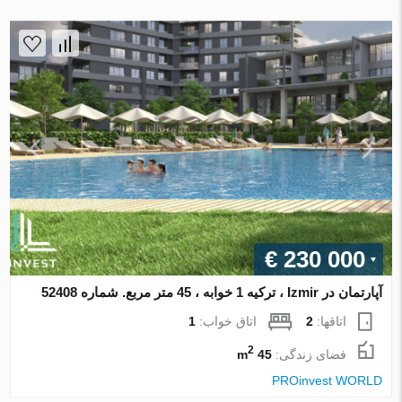
€ 230 000
آپارتمان در Izmir ، ترکیه 1 خوابه ، 45 متر مربع. شماره 52408
اتاقها:
2
اتاق خواب:
1
2
فضای زندگی:
45 m
PROinvest WORLD