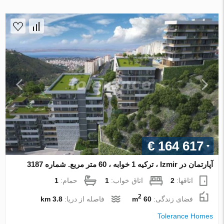
€ 164 617
آپارتمان در Izmir ، ترکیه 1 خوابه ، 60 متر مربع. شماره 3187
اتاقها:
2
اتاق خواب:
1
حمام:
1
2
فضای زندگی:
60 m
فاصله از دریا:
3.8 km
Tolerance Homes