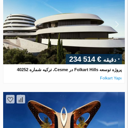
€ 234 514
دقیقه
پروژه توسعه Folkart Hills در Cesme، ترکیه شماره 40252
Folkart Yapı