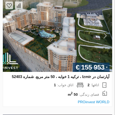
€ 155 953
آپارتمان در Izmir ، ترکیه 1 خوابه ، 50 متر مربع. شماره 52403
اتاقها:
2
اتاق خواب:
1
2
فضای زندگی:
50 m
PROinvest WORLD