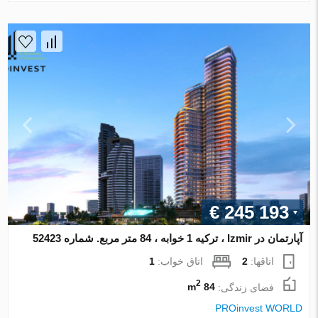
€ 245 193
آپارتمان در Izmir ، ترکیه 1 خوابه ، 84 متر مربع. شماره 52423
اتاقها:
2
اتاق خواب:
1
2
فضای زندگی:
84 m
PROinvest WORLD