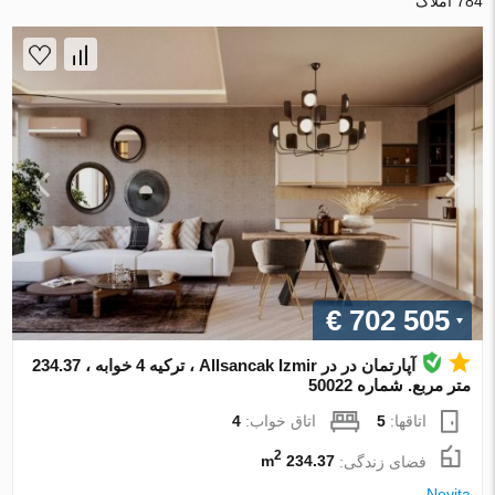
784 املاک
€ 702 505
آپارتمان در در Allsancak Izmir ، ترکیه 4 خوابه ، 234.37
متر مربع. شماره 50022
اتاقها:
5
اتاق خواب:
4
2
فضای زندگی:
234.37 m
Nevita