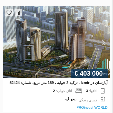
€ 403 000
آپارتمان در Izmir ، ترکیه 2 خوابه ، 159 متر مربع. شماره 52424
اتاقها:
3
اتاق خواب:
2
2
فضای زندگی:
159 m
PROinvest WORLD