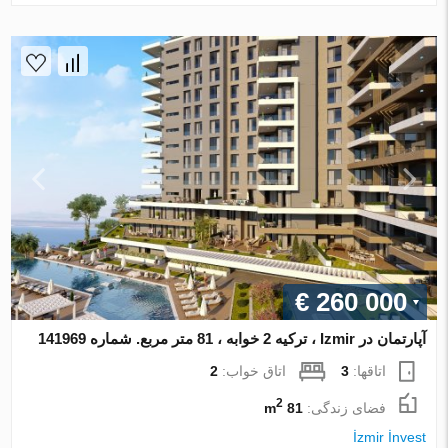
€ 260 000
آپارتمان در Izmir ، ترکیه 2 خوابه ، 81 متر مربع. شماره 141969
اتاقها:
3
اتاق خواب:
2
2
فضای زندگی:
81 m
İzmir İnvest