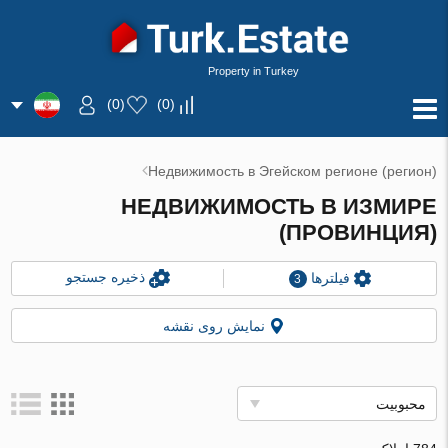
Property in Turkey
)
0
(
)
0
(
Недвижимость в Эгейском регионе (регион)
НЕДВИЖИМОСТЬ В ИЗМИРЕ
(ПРОВИНЦИЯ)
ذخیره جستجو
فیلترها
3
نمایش روی نقشه
محبوبیت