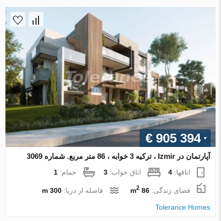
€ 905 394
آپارتمان در Izmir ، ترکیه 3 خوابه ، 86 متر مربع. شماره 3069
اتاقها:
4
اتاق خواب:
3
حمام:
1
2
فضای زندگی:
86 m
فاصله از دریا:
300 m
Tolerance Homes