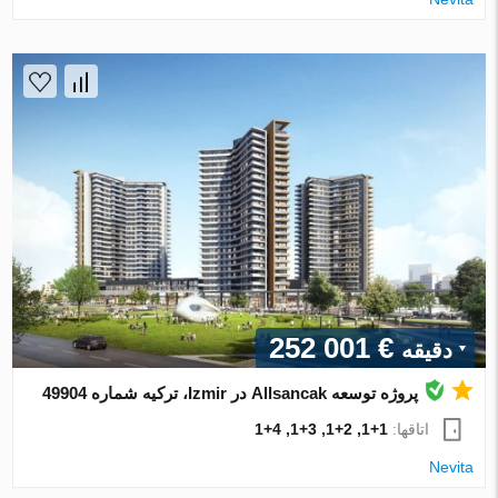
€ 252 001
دقیقه
پروژه توسعه Allsancak در Izmir، ترکیه شماره 49904
اتاقها:
1+1, 2+1, 3+1, 4+1
Nevita