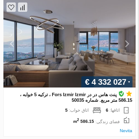
€ 4 332 027
پنت هاس در در Fors Izmir Izmir ، ترکیه 5 خوابه ،
586.15 متر مربع. شماره 50035
اتاقها:
6
اتاق خواب:
5
2
فضای زندگی:
586.15 m
Nevita