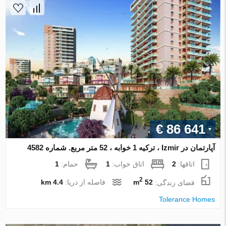
€ 86 641
آپارتمان در Izmir ، ترکیه 1 خوابه ، 52 متر مربع. شماره 4582
اتاقها:
2
اتاق خواب:
1
حمام:
1
2
فضای زندگی:
52 m
فاصله از دریا:
4.4 km
Tolerance Homes