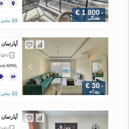
€ 1 800
هفتگی
تماس ب
آپارتمان در Alanya ، ترکیه 1 خوابه ، 55 متر 
اتاقها
nd APRIL!
€ 30
روزانه
تماس ب
آپارتمان در در Calypso Residence Alanya ، ترکیه 
اتاقها