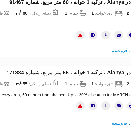
مربع. شماره 91467
2
:
2
اتاق خواب:
1
حمام:
1
فضای زندگی:
60 m
فا
ا فروشنده
ربع. شماره 171334
2
:
2
اتاق خواب:
1
حمام:
1
فضای زندگی:
55 m
فا
t, cozy area, 50 meters from the sea! Up to 20% discounts for MARCH 
ا فروشنده