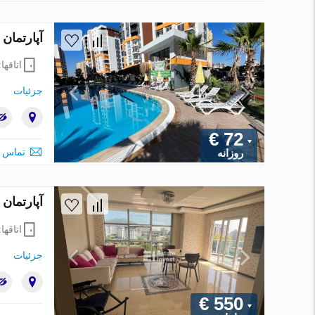
آپارتمان در Kepez، Antalya ، ترکیه 3 خوابه ، 85 مت
اتاقها
جزئیات
€ 72
تماس ب
روزانه
آپارتمان در Alanya ، ترکیه 3 خوابه ، 160 متر م
اتاقها
جزئیات
€ 550