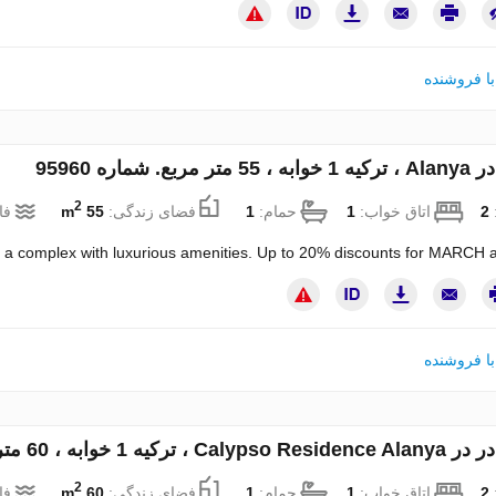
ا فروشنده
مربع. شماره 95960
2
:
2
اتاق خواب:
1
حمام:
1
فضای زندگی:
55 m
فا
a complex with luxurious amenities. Up to 20% discounts for MARCH a
ا فروشنده
1 خوابه ، 60 متر مربع. شماره 171317
2
:
2
اتاق خواب:
1
حمام:
1
فضای زندگی:
60 m
فا