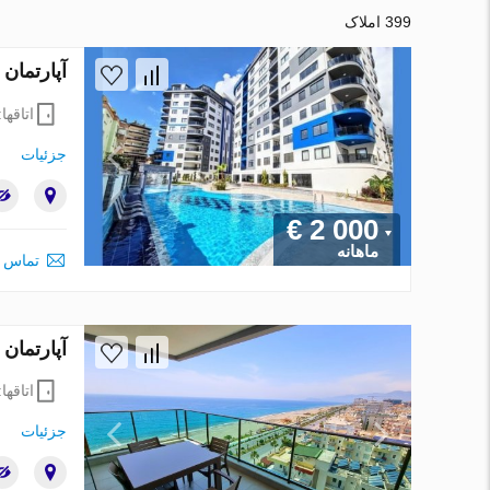
399 املاک
آپارتمان در در Cleopatra Twin Tower Alanya ، ترکی
اتاقها
جزئیات
€ 2 000
ماهانه
تماس ب
آپارتمان در در Euro Residence 20 Mahmutlar ، ترکیه
اتاقها
جزئیات