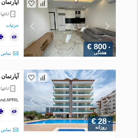
آپارتمان در Alanya ، ترکیه 1 خوابه ، 60 متر 
اتاقها
جزئیات
€ 800
هفتگی
تماس ب
آپارتمان در Alanya ، ترکیه 1 خوابه ، 55 متر م
اتاقها
and APRIL!
€ 28
روزانه
تماس ب