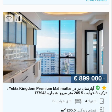
€ 899 000
آپارتمان در در Yekta Kingdom Premium Mahmutlar ،
ترکیه 3 خوابه ، 205.5 متر مربع. شماره 177942
اتاقها:
4
اتاق خواب:
3
2
فضای زندگی:
205.5 m