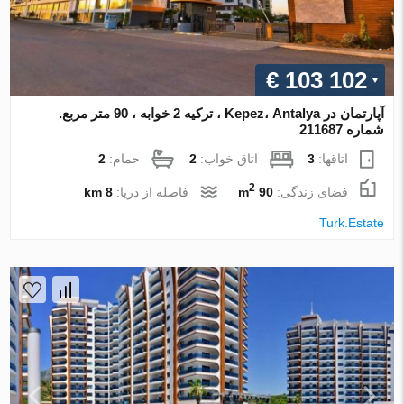
€ 103 102
آپارتمان در Kepez، Antalya ، ترکیه 2 خوابه ، 90 متر مربع.
شماره 211687
اتاقها:
3
اتاق خواب:
2
حمام:
2
2
فضای زندگی:
90 m
فاصله از دریا:
8 km
Turk.Estate