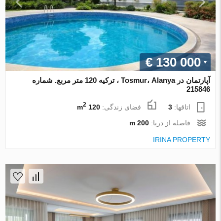
€ 130 000
آپارتمان در Tosmur، Alanya ، ترکیه 120 متر مربع. شماره
215846
2
اتاقها:
3
فضای زندگی:
120 m
فاصله از دریا:
200 m
IRINA PROPERTY