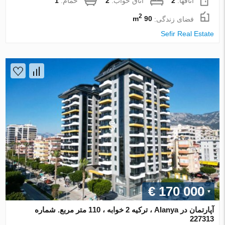
اتاقها:
2
اتاق خواب:
2
حمام:
1
2
فضای زندگی:
90 m
Sefir Real Estate
€ 170 000
آپارتمان در Alanya ، ترکیه 2 خوابه ، 110 متر مربع. شماره
227313