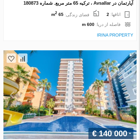
آپارتمان در Avsallar ، ترکیه 65 متر مربع. شماره 180873
2
اتاقها:
2
فضای زندگی:
65 m
فاصله از دریا:
600 m
IRINA PROPERTY
€ 140 000