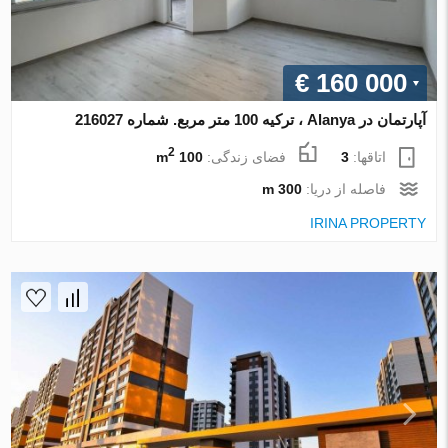
€ 160 000
آپارتمان در Alanya ، ترکیه 100 متر مربع. شماره 216027
2
اتاقها:
3
فضای زندگی:
100 m
فاصله از دریا:
300 m
IRINA PROPERTY