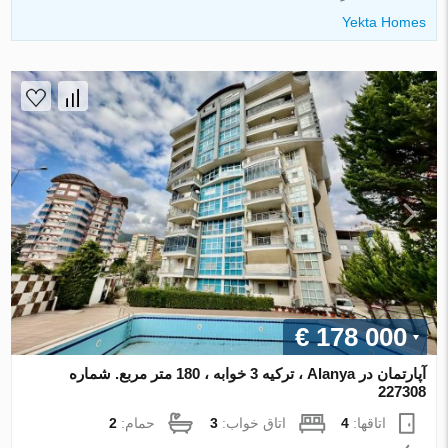
Yekta Homes
€ 178 000
آپارتمان در Alanya ، ترکیه 3 خوابه ، 180 متر مربع. شماره
227308
اتاقها:
4
اتاق خواب:
3
حمام:
2