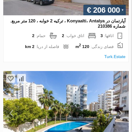
€ 206 000
آپارتمان در Konyaalti، Antalya ، ترکیه 2 خوابه ، 120 متر مربع.
شماره 210386
اتاقها:
3
اتاق خواب:
2
حمام:
2
2
فضای زندگی:
120 m
فاصله از دریا:
2 km
Turk.Estate