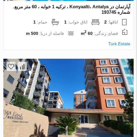
آپارتمان در Konyaalti، Antalya ، ترکیه 1 خوابه ، 60 متر مربع.
شماره 193745
اتاقها:
2
اتاق خواب:
1
حمام:
1
2
فضای زندگی:
60 m
فاصله از دریا:
500 m
Turk.Estate