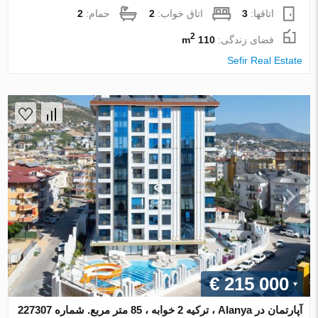
اتاقها:
3
اتاق خواب:
2
حمام:
2
2
فضای زندگی:
110 m
Sefir Real Estate
€ 215 000
آپارتمان در Alanya ، ترکیه 2 خوابه ، 85 متر مربع. شماره 227307