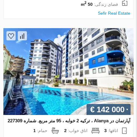
2
فضای زندگی:
50 m
Sefir Real Estate
€ 142 000
آپارتمان در Alanya ، ترکیه 2 خوابه ، 95 متر مربع. شماره 227309
اتاقها:
3
اتاق خواب:
2
حمام:
1