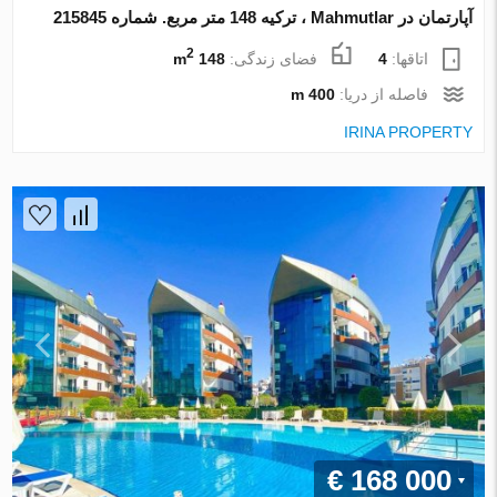
آپارتمان در Mahmutlar ، ترکیه 148 متر مربع. شماره 215845
2
اتاقها:
4
فضای زندگی:
148 m
فاصله از دریا:
400 m
IRINA PROPERTY
€ 168 000