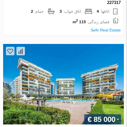
227317
اتاقها:
4
اتاق خواب:
3
حمام:
2
2
فضای زندگی:
115 m
Sefir Real Estate
€ 85 000