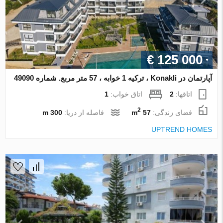
€ 125 000
آپارتمان در Konakli ، ترکیه 1 خوابه ، 57 متر مربع. شماره 49090
اتاقها:
2
اتاق خواب:
1
2
فضای زندگی:
57 m
فاصله از دریا:
300 m
UPTREND HOMES