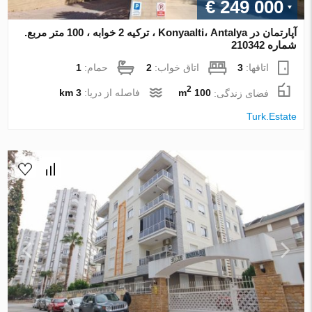
€ 249 000
آپارتمان در Konyaalti، Antalya ، ترکیه 2 خوابه ، 100 متر مربع.
شماره 210342
اتاقها:
3
اتاق خواب:
2
حمام:
1
2
فضای زندگی:
100 m
فاصله از دریا:
3 km
Turk.Estate