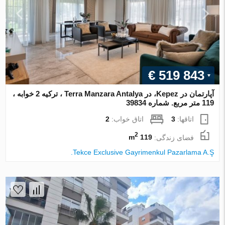
€ 519 843
آپارتمان در Kepez، در Terra Manzara Antalya ، ترکیه 2 خوابه ،
119 متر مربع. شماره 39834
اتاقها:
3
اتاق خواب:
2
2
فضای زندگی:
119 m
Tekce Exclusive Gayrimenkul Pazarlama A.Ş.