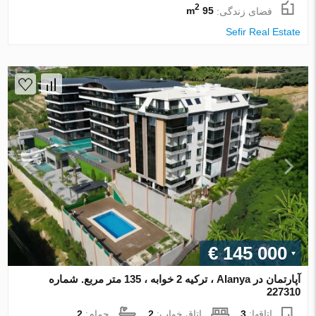
2
فضای زندگی:
95 m
Sefir Real Estate
€ 145 000
آپارتمان در Alanya ، ترکیه 2 خوابه ، 135 متر مربع. شماره
227310
اتاقها:
3
اتاق خواب:
2
حمام:
2