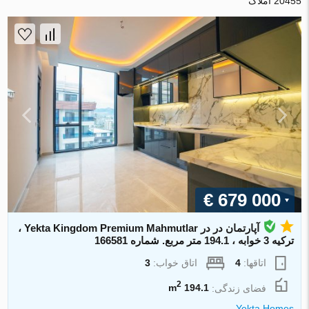
20455 املاک
€ 679 000
آپارتمان در در Yekta Kingdom Premium Mahmutlar ،
ترکیه 3 خوابه ، 194.1 متر مربع. شماره 166581
اتاقها:
4
اتاق خواب:
3
2
فضای زندگی:
194.1 m
Yekta Homes