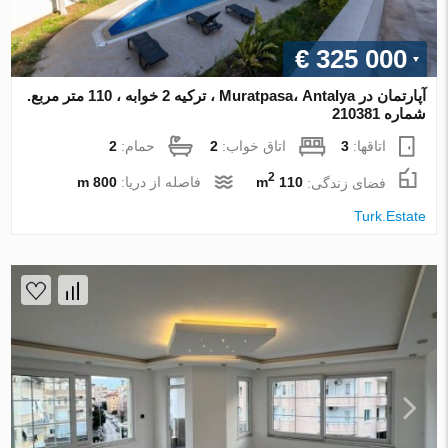
€ 325 000
آپارتمان در Muratpasa، Antalya ، ترکیه 2 خوابه ، 110 متر مربع.
شماره 210381
اتاقها:
3
اتاق خواب:
2
حمام:
2
2
فضای زندگی:
110 m
فاصله از دریا:
800 m
Turk.Estate