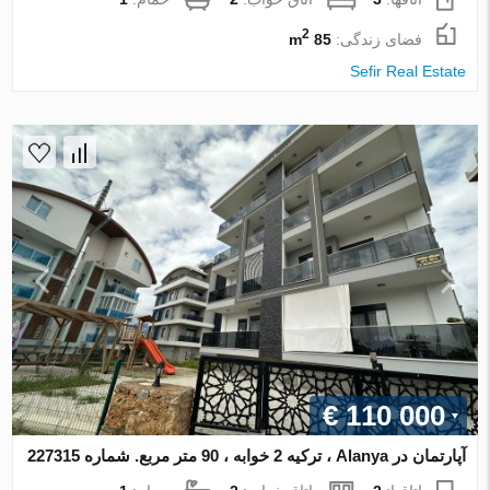
2
فضای زندگی:
85 m
Sefir Real Estate
€ 110 000
آپارتمان در Alanya ، ترکیه 2 خوابه ، 90 متر مربع. شماره 227315