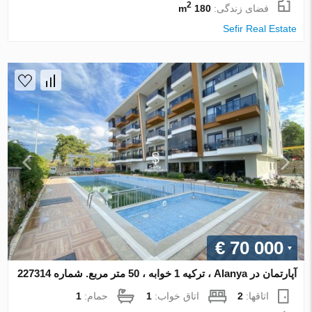
2
فضای زندگی:
180 m
Sefir Real Estate
€ 70 000
آپارتمان در Alanya ، ترکیه 1 خوابه ، 50 متر مربع. شماره 227314
اتاقها:
2
اتاق خواب:
1
حمام:
1