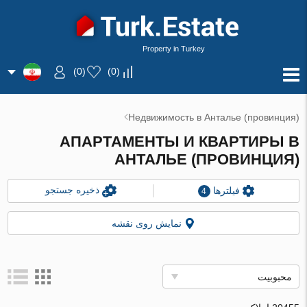
Property in Turkey
)
0
(
)
0
(
Недвижимость в Анталье (провинция)
АПАРТАМЕНТЫ И КВАРТИРЫ В
АНТАЛЬЕ (ПРОВИНЦИЯ)
ذخیره جستجو
فیلترها
4
نمایش روی نقشه
محبوبیت