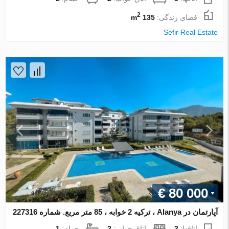
2
فضای زندگی:
135 m
Sefir Real Estate
€ 80 000
آپارتمان در Alanya ، ترکیه 2 خوابه ، 85 متر مربع. شماره 227316
اتاقها:
3
اتاق خواب:
2
حمام:
1