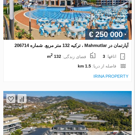
€ 250 000
آپارتمان در Mahmutlar ، ترکیه 132 متر مربع. شماره 206714
2
اتاقها:
3
فضای زندگی:
132 m
فاصله از دریا:
1.5 km
IRINA PROPERTY