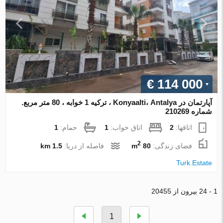
€ 114 000
آپارتمان در Konyaalti، Antalya ، ترکیه 1 خوابه ، 80 متر مربع.
شماره 210269
اتاقها:
2
اتاق خواب:
1
حمام:
1
2
فضای زندگی:
80 m
فاصله از دریا:
1.5 km
Turk.Estate
1 - 24 بیرون از 20455
1