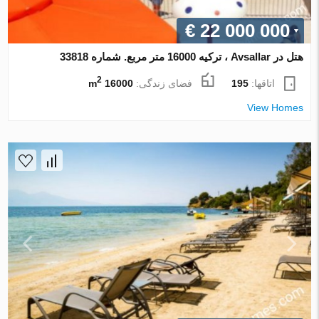
€ 22 000 000
هتل در Avsallar ، ترکیه 16000 متر مربع. شماره 33818
2
اتاقها:
195
فضای زندگی:
16000 m
View Homes