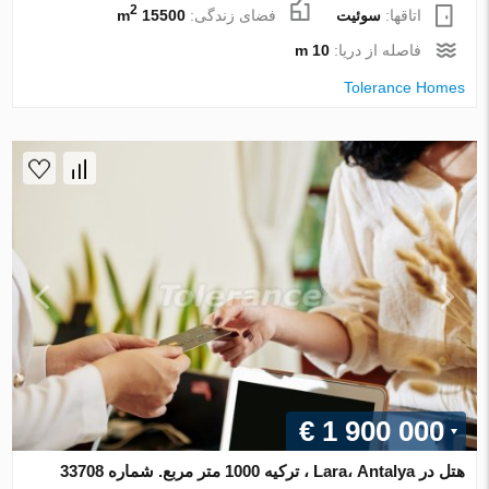
2
اتاقها:
سوئیت
فضای زندگی:
15500 m
فاصله از دریا:
10 m
Tolerance Homes
€ 1 900 000
هتل در Lara، Antalya ، ترکیه 1000 متر مربع. شماره 33708