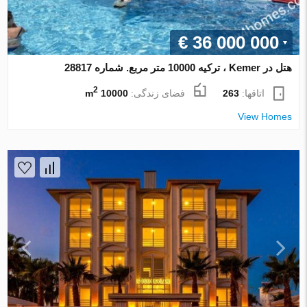
€ 36 000 000
هتل در Kemer ، ترکیه 10000 متر مربع. شماره 28817
2
اتاقها:
263
فضای زندگی:
10000 m
View Homes