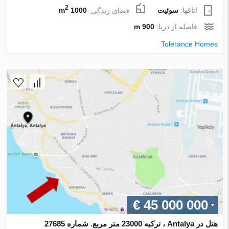
2
اتاقها:
سوئیت
فضای زندگی:
1000 m
فاصله از دریا:
900 m
Tolerance Homes
€ 45 000 000
هتل در Antalya ، ترکیه 23000 متر مربع. شماره 27685