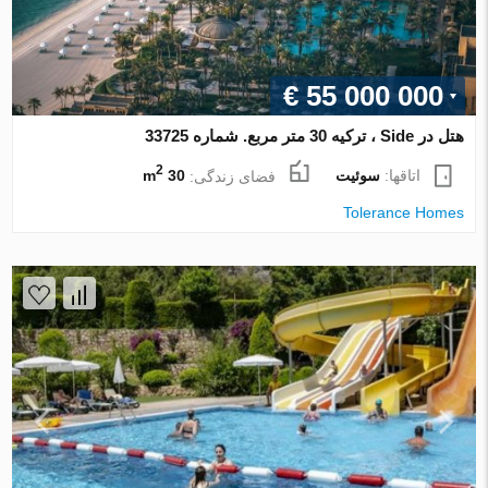
€ 55 000 000
هتل در Side ، ترکیه 30 متر مربع. شماره 33725
2
اتاقها:
سوئیت
فضای زندگی:
30 m
Tolerance Homes