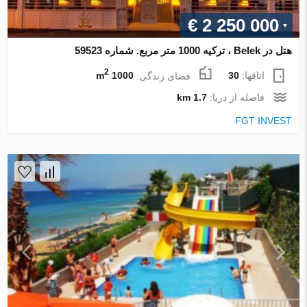
€ 2 250 000
هتل در Belek ، ترکیه 1000 متر مربع. شماره 59523
2
اتاقها:
30
فضای زندگی:
1000 m
فاصله از دریا:
1.7 km
FGT INVEST