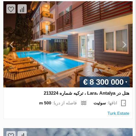
€ 8 300 000
هتل در Lara، Antalya ، ترکیه شماره 213224
اتاقها:
سوئیت
فاصله از دریا:
500 m
Turk.Estate