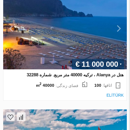
€ 11 000 000
هتل در Alanya ، ترکیه 40000 متر مربع. شماره 32288
2
اتاقها:
100
فضای زندگی:
40000 m
ELİTÜRK