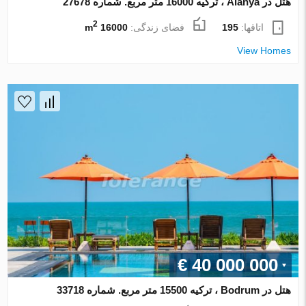
هتل در Alanya ، ترکیه 16000 متر مربع. شماره 27678
2
اتاقها:
195
فضای زندگی:
16000 m
View Homes
€ 40 000 000
هتل در Bodrum ، ترکیه 15500 متر مربع. شماره 33718