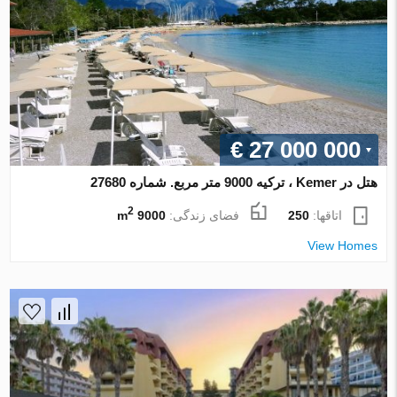
€ 27 000 000
هتل در Kemer ، ترکیه 9000 متر مربع. شماره 27680
2
اتاقها:
250
فضای زندگی:
9000 m
View Homes