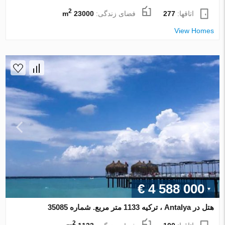
2
اتاقها:
277
فضای زندگی:
23000 m
View Homes
€ 4 588 000
هتل در Antalya ، ترکیه 1133 متر مربع. شماره 35085
2