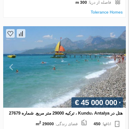
فاصله از دریا:
300 m
Tolerance Homes
€ 45 000 000
هتل در Kundu، Antalya ، ترکیه 29000 متر مربع. شماره 27679
2
اتاقها:
450
فضای زندگی:
29000 m