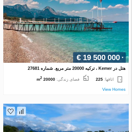
€ 19 500 000
هتل در Kemer ، ترکیه 20000 متر مربع. شماره 27681
2
اتاقها:
225
فضای زندگی:
20000 m
View Homes