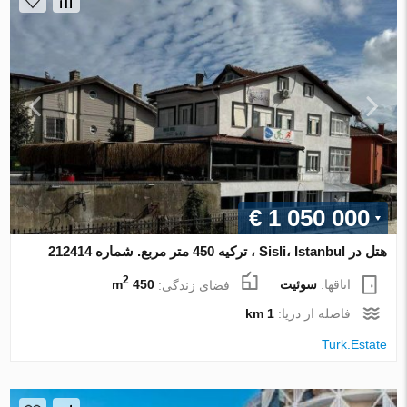
€ 1 050 000
هتل در Sisli، Istanbul ، ترکیه 450 متر مربع. شماره 212414
2
اتاقها:
سوئیت
فضای زندگی:
450 m
فاصله از دریا:
1 km
Turk.Estate