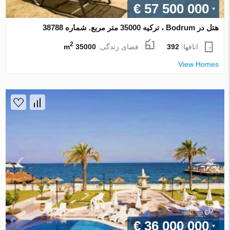
€ 57 500 000
هتل در Bodrum ، ترکیه 35000 متر مربع. شماره 38788
2
اتاقها:
392
فضای زندگی:
35000 m
View Homes
€ 36 000 000