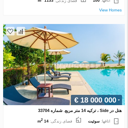
اتاقها:
100
فضای زندگی:
1133 m
View Homes
€ 18 000 000
هتل در Side ، ترکیه 14 متر مربع. شماره 33704
2
اتاقها:
سوئیت
فضای زندگی:
14 m