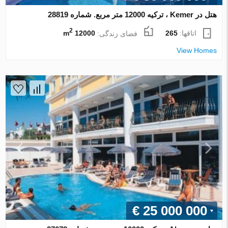
هتل در Kemer ، ترکیه 12000 متر مربع. شماره 28819
2
اتاقها:
265
فضای زندگی:
12000 m
View Homes
€ 25 000 000