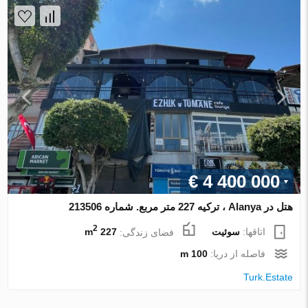
€ 4 400 000
هتل در Alanya ، ترکیه 227 متر مربع. شماره 213506
2
اتاقها:
سوئیت
فضای زندگی:
227 m
فاصله از دریا:
100 m
Turk.Estate