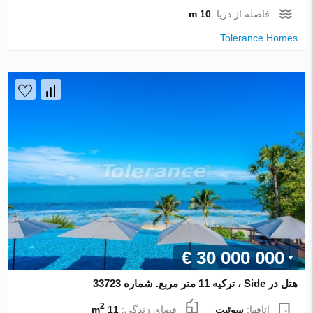
فاصله از دریا:
10 m
Tolerance Homes
€ 30 000 000
هتل در Side ، ترکیه 11 متر مربع. شماره 33723
2
اتاقها:
سوئیت
فضای زندگی:
11 m