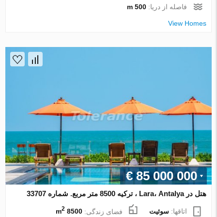
فاصله از دریا:
500 m
View Homes
€ 85 000 000
هتل در Lara، Antalya ، ترکیه 8500 متر مربع. شماره 33707
2
اتاقها:
سوئیت
فضای زندگی:
8500 m