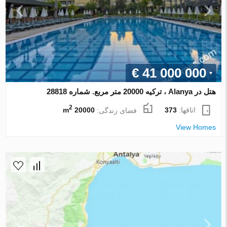
€ 41 000 000
هتل در Alanya ، ترکیه 20000 متر مربع. شماره 28818
2
اتاقها:
373
فضای زندگی:
20000 m
View Homes