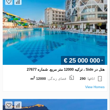
€ 25 000 000
هتل در Side ، ترکیه 12000 متر مربع. شماره 27677
2
اتاقها:
290
فضای زندگی:
12000 m
View Homes