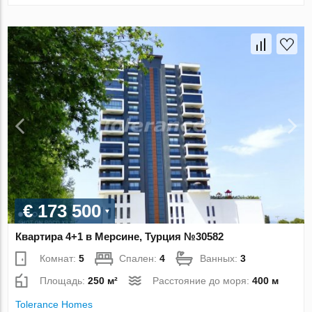
€ 173 500
Квартира 4+1 в Мерсине, Турция №30582
Комнат:
5
Спален:
4
Ванных:
3
Площадь:
250 м²
Расстояние до моря:
400 м
Tolerance Homes