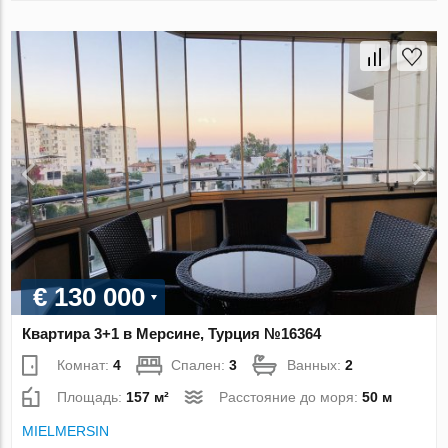
€ 130 000
Квартира 3+1 в Мерсине, Турция №16364
Комнат:
4
Спален:
3
Ванных:
2
Площадь:
157 м²
Расстояние до моря:
50 м
MIELMERSIN