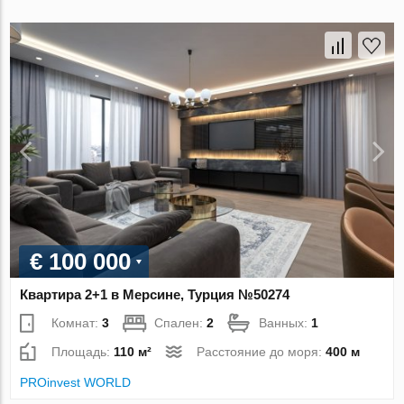
€ 100 000
Квартира 2+1 в Мерсине, Турция №50274
Комнат:
3
Спален:
2
Ванных:
1
Площадь:
110 м²
Расстояние до моря:
400 м
PROinvest WORLD