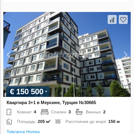
€ 150 500
Квартира 3+1 в Мерсине, Турция №30665
Комнат:
4
Спален:
3
Ванных:
2
Площадь:
205 м²
Расстояние до моря:
150 м
Tolerance Homes