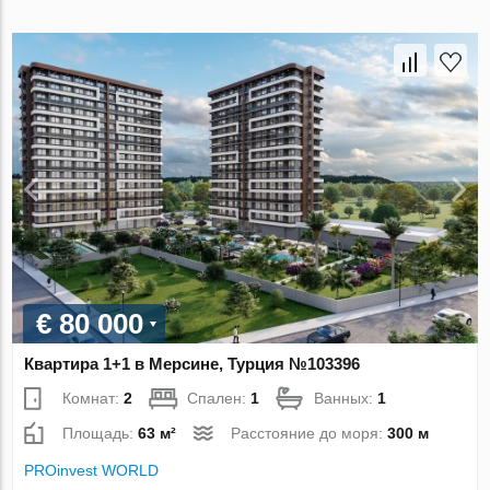
€ 80 000
Квартира 1+1 в Мерсине, Турция №103396
Комнат:
2
Спален:
1
Ванных:
1
Площадь:
63 м²
Расстояние до моря:
300 м
PROinvest WORLD