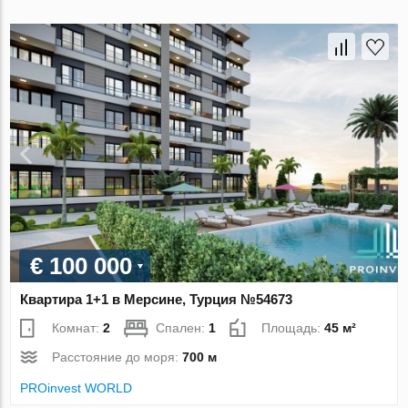
€ 100 000
Квартира 1+1 в Мерсине, Турция №54673
Комнат:
2
Спален:
1
Площадь:
45 м²
Расстояние до моря:
700 м
PROinvest WORLD