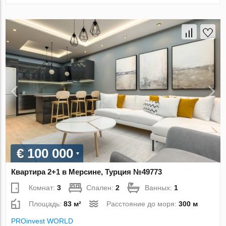
€ 100 000
Квартира 2+1 в Мерсине, Турция №49773
Комнат:
3
Спален:
2
Ванных:
1
Площадь:
83 м²
Расстояние до моря:
300 м
PROinvest WORLD