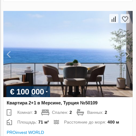
€ 100 000
Квартира 2+1 в Мерсине, Турция №50109
Комнат:
3
Спален:
2
Ванных:
2
Площадь:
71 м²
Расстояние до моря:
400 м
PROinvest WORLD