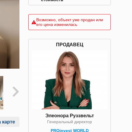
Возможно, объект уже продан или
его цена изменилась
ПРОДАВЕЦ
Элеонора Руззвельт
Генеральный директор
 карте
PROinvest WORLD