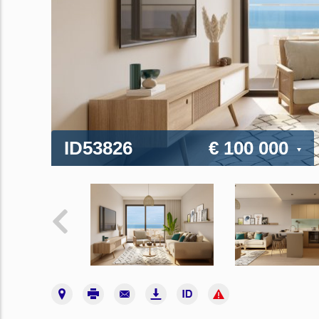
ID53826
€ 100 000