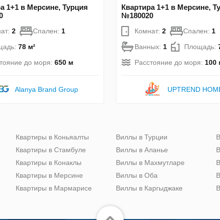
а 1+1 в Мерсине, Турция
Квартира 1+1 в Мерсине, Т
0
№180020
ат:
2
Спален:
1
Комнат:
2
Спален:
1
щадь:
78 м²
Ванных:
1
Площадь:
тояние до моря:
650 м
Расстояние до моря:
100 
Alanya Brand Group
UPTREND HOM
Квартиры в Коньяалты
Виллы в Турции
В
Квартиры в Стамбуле
Виллы в Аланье
В
Квартиры в Конаклы
Виллы в Махмутларе
В
Квартиры в Мерсине
Виллы в Оба
В
Квартиры в Мармарисе
Виллы в Каргыджаке
В