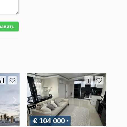
равить
€ 104 000