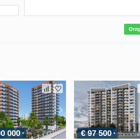
Отп
00 000
€ 97 500