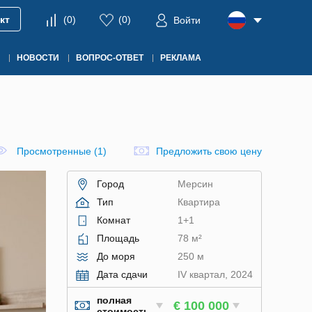
кт
(
0
)
(
0
)
Войти
НОВОСТИ
ВОПРОС-ОТВЕТ
РЕКЛАМА
Просмотренные (1)
Предложить свою цену
Город
Мерсин
Тип
Квартира
Комнат
1+1
Площадь
78 м²
До моря
250 м
Дата сдачи
IV квартал, 2024
полная
€ 100 000
стоимость