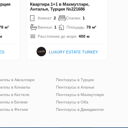
урция
Квартира 1+1 в Махмутларе,
Анталья, Турция №221686
Комнат:
2
Спален:
1
78 м²
Ванных:
1
Площадь:
78 м²
м
Расстояние до моря:
400 м
ES
LUXURY ESTATE TURKEY
иллы в Авсалларе
Пентхаусы в Турции
иллы в Конаклы
Пентхаусы в Аланье
иллы в Кестеле
Пентхаусы в Махмутларе
иллы в Белеке
Пентхаусы в Оба
иллы в Фетхие
Пентхаусы в Джикджилли