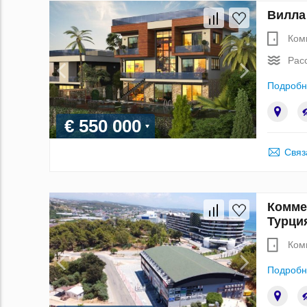
Вилла
Ком
Рас
Подробн
€ 550 000
Связ
Комме
Турци
Ком
Подробн