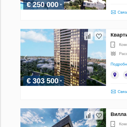
€ 250 000
Связ
Кварт
Ком
Рас
Подробн
€ 303 500
Связ
Вилла
Ком