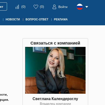
кт
(
0
)
(
0
)
Войти
НОВОСТИ
ВОПРОС-ОТВЕТ
РЕКЛАМА
Связаться с компанией
ости,
Светлана Календероглу
рция.
Владелец компании