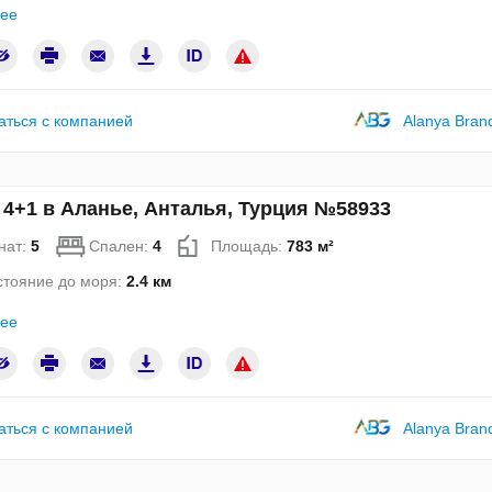
ее
аться с компанией
Alanya Bran
 4+1 в Аланье, Анталья, Турция №58933
нат:
5
Спален:
4
Площадь:
783 м²
стояние до моря:
2.4 км
ее
аться с компанией
Alanya Bran