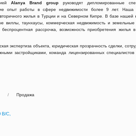
нией
Alanya Brand group
руководят дипломированные спец
е опыт работы в сфере недвижимости более 9 лет. Наша 
вторичного жилья в Турции и на Северном Кипре. В базе нашей 
е виллы, таунхаусы, коммерческая недвижимость и земельные 
 беспроцентная рассрочка, возможность приобретения жилья в
кая экспертиза объекта, юридическая прозрачность сделки, сотр
жными застройщиками, команда лицензированных специалистов
Продажа
9 B/С,