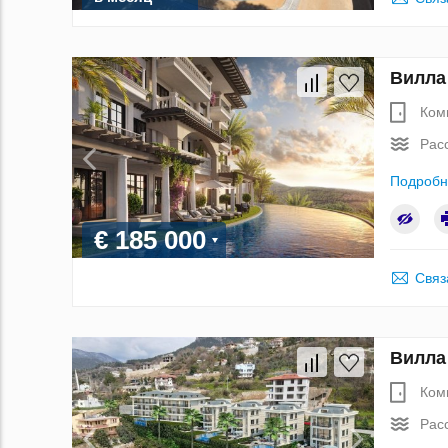
Вилла
Ком
Рас
Подробн
€ 185 000
Связ
Вилла
Ком
Рас