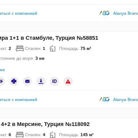
аться с компанией
Alanya Bran
ира 1+1 в Стамбуле, Турция №58851
нат:
2
Спален:
1
Площадь:
75 м²
стояние до моря:
3 км
ее
аться с компанией
Alanya Bran
 4+2 в Мерсине, Турция №118092
нат:
6
Спален:
4
Площадь:
145 м²