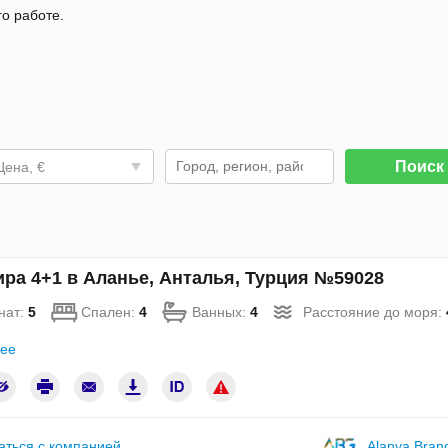
го работе.
Поис
Цена, €
ира 4+1 в Аланье, Анталья, Турция №59028
нат:
5
Спален:
4
Ванных:
4
Расстояние до моря:
ее
аться с компанией
Alanya Bran