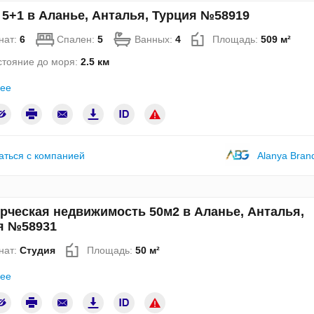
 5+1 в Аланье, Анталья, Турция №58919
нат:
6
Спален:
5
Ванных:
4
Площадь:
509 м²
стояние до моря:
2.5 км
ее
аться с компанией
Alanya Bran
рческая недвижимость 50м2 в Аланье, Анталья,
я №58931
нат:
Студия
Площадь:
50 м²
ее