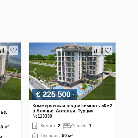
€ 225 500
Коммерческая недвижимость 50м2
в Аланье, Анталья, Турция
ье,
№113330
Комнат:
2
Спален:
1
50 м²
Площадь:
50 м²
м