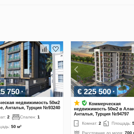
25 750
€ 225 500
ческая недвижимость 50м2
Коммерческая
е, Анталья, Турция №93240
недвижимость 50м2 в Алан
Анталья, Турция №94797
ат:
2
Спален:
1
Комнат:
2
Площадь:
щадь:
50 м²
Расстояние до моря:
700 