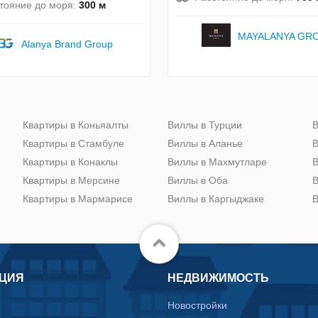
тояние до моря:
300 м
MAYALANYA GR
Alanya Brand Group
Квартиры в Коньяалты
Виллы в Турции
В
Квартиры в Стамбуле
Виллы в Аланье
В
Квартиры в Конаклы
Виллы в Махмутларе
В
Квартиры в Мерсине
Виллы в Оба
В
Квартиры в Мармарисе
Виллы в Каргыджаке
В
ЦИЯ
НЕДВИЖИМОСТЬ
Новостройки