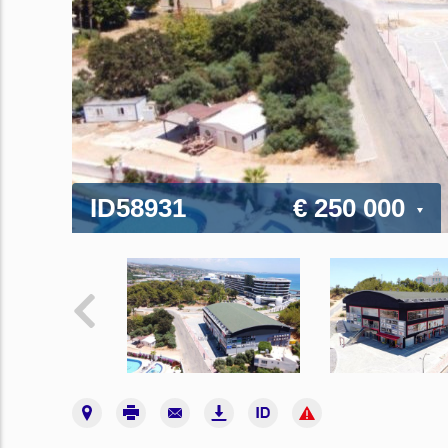
ID58931
€ 250 000