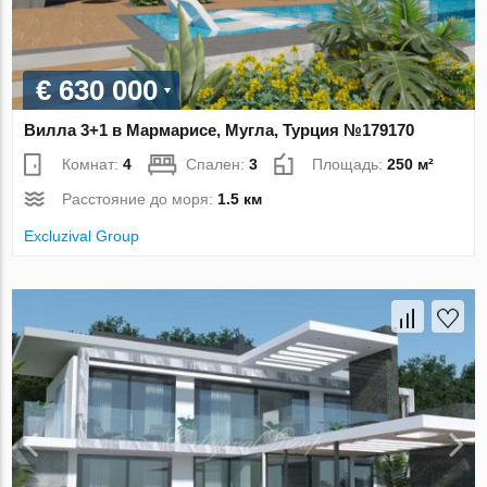
€ 630 000
Вилла 3+1 в Мармарисе, Мугла, Турция №179170
Комнат:
4
Спален:
3
Площадь:
250 м²
Расстояние до моря:
1.5 км
Excluzival Group