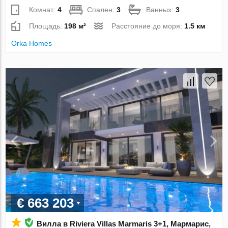
Комнат:
4
Спален:
3
Ванных:
3
Площадь:
198 м²
Расстояние до моря:
1.5 км
Orka Homes
€ 663 203
Вилла в Riviera Villas Marmaris 3+1, Мармарис,