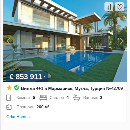
€ 853 911
Вилла 4+1 в Мармарисе, Мугла, Турция №42709
Комнат:
5
Спален:
4
Ванных:
3
Площадь:
260 м²
Orka Homes