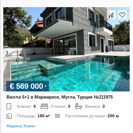
€ 569 000
Вилла 5+1 в Мармарисе, Мугла, Турция №211975
Комнат:
6
Спален:
5
Ванных:
3
Площадь:
180 м²
Расстояние до моря:
200 м
Марина Хомес