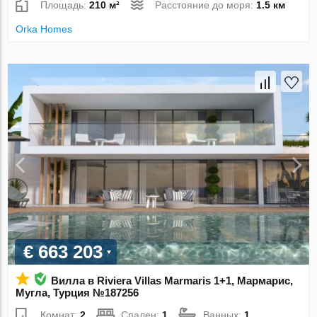
Площадь:
210 м²
Расстояние до моря:
1.5 км
Orka Homes
€ 663 203
Вилла в Riviera Villas Marmaris 1+1, Мармарис,
Мугла, Турция №187256
Комнат:
2
Спален:
1
Ванных:
1