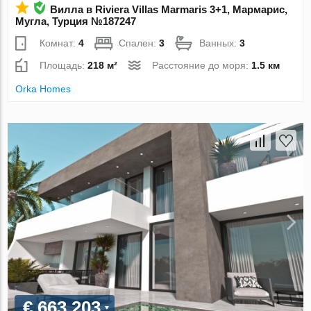
Вилла в Riviera Villas Marmaris 3+1, Мармарис,
Мугла, Турция №187247
Комнат:
4
Спален:
3
Ванных:
3
Площадь:
218 м²
Расстояние до моря:
1.5 км
Orka Homes
€ 663 203