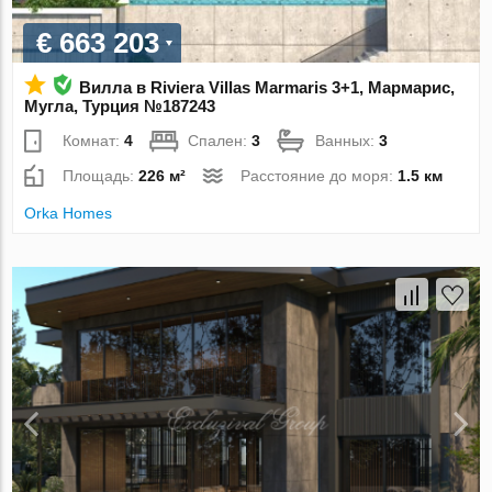
€ 663 203
Вилла в Riviera Villas Marmaris 3+1, Мармарис,
Мугла, Турция №187243
Комнат:
4
Спален:
3
Ванных:
3
Площадь:
226 м²
Расстояние до моря:
1.5 км
Orka Homes