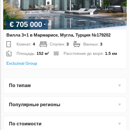
€ 705 000
Вилла 3+1 в Мармарисе, Мугла, Турция №179202
Комнат:
4
Спален:
3
Ванных:
3
Площадь:
152 м²
Расстояние до моря:
1.5 км
Excluzival Group
По типам
Популярные регионы
По стоимости