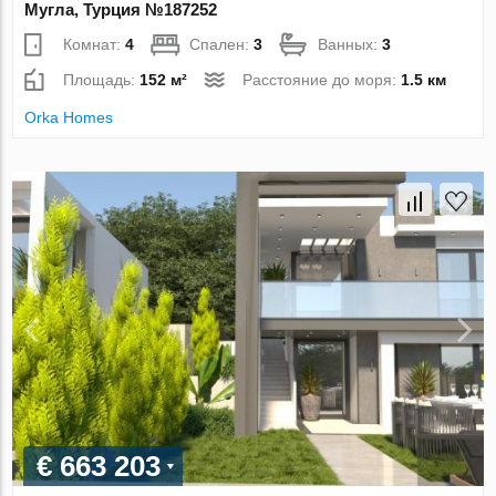
Мугла, Турция №187252
Комнат:
4
Спален:
3
Ванных:
3
Площадь:
152 м²
Расстояние до моря:
1.5 км
Orka Homes
€ 663 203