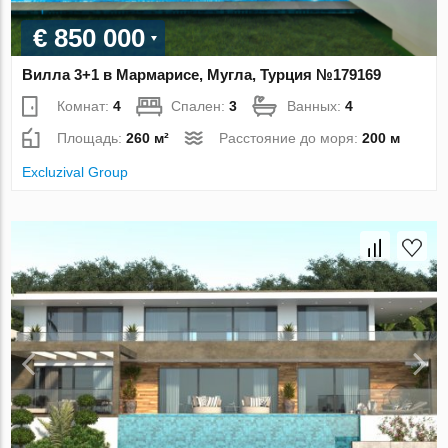
€ 850 000
Вилла 3+1 в Мармарисе, Мугла, Турция №179169
Комнат:
4
Спален:
3
Ванных:
4
Площадь:
260 м²
Расстояние до моря:
200 м
Excluzival Group