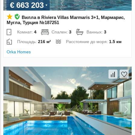
€ 663 203
Вилла в Riviera Villas Marmaris 3+1, Мармарис,
Мугла, Турция №187251
Комнат:
4
Спален:
3
Ванных:
3
Площадь:
216 м²
Расстояние до моря:
1.5 км
Orka Homes