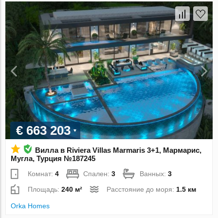
€ 663 203
Вилла в Riviera Villas Marmaris 3+1, Мармарис,
Мугла, Турция №187245
Комнат:
4
Спален:
3
Ванных:
3
Площадь:
240 м²
Расстояние до моря:
1.5 км
Orka Homes