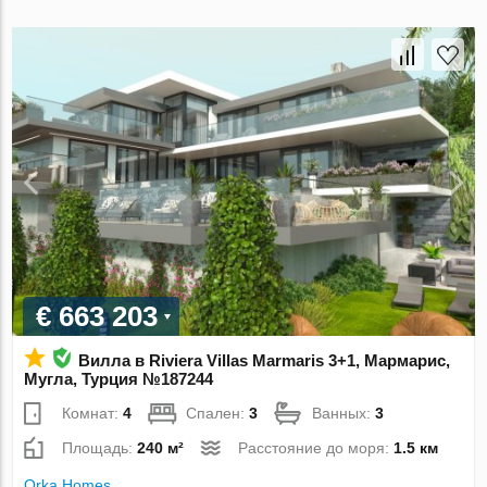
€ 663 203
Вилла в Riviera Villas Marmaris 3+1, Мармарис,
Мугла, Турция №187244
Комнат:
4
Спален:
3
Ванных:
3
Площадь:
240 м²
Расстояние до моря:
1.5 км
Orka Homes