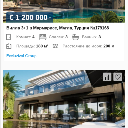
€ 1 200 000
Вилла 3+1 в Мармарисе, Мугла, Турция №179168
Комнат:
4
Спален:
3
Ванных:
3
Площадь:
180 м²
Расстояние до моря:
200 м
Excluzival Group