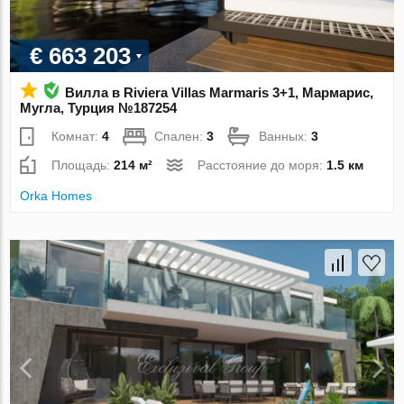
€ 663 203
Вилла в Riviera Villas Marmaris 3+1, Мармарис,
Мугла, Турция №187254
Комнат:
4
Спален:
3
Ванных:
3
Площадь:
214 м²
Расстояние до моря:
1.5 км
Orka Homes