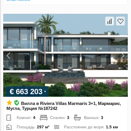
€ 663 203
Вилла в Riviera Villas Marmaris 3+1, Мармарис,
Мугла, Турция №187242
Комнат:
4
Спален:
3
Ванных:
3
Площадь:
297 м²
Расстояние до моря:
1.5 км