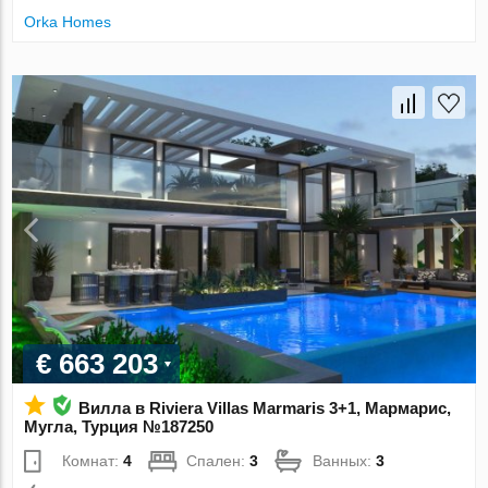
Orka Homes
€ 663 203
Вилла в Riviera Villas Marmaris 3+1, Мармарис,
Мугла, Турция №187250
Комнат:
4
Спален:
3
Ванных:
3