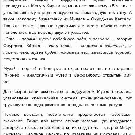
принадлежит Месуту Кырымлы, много лет жившему в Бельгии и
участвовавшему в ряде конкурсов на шоколадную тематику. А
также молодому бизнесмену из Миласа – Онурджану Кёксалу.
Так что новое знаковое туристическое место обязано своим
появлением партнерству двух энтузиастов.
«Это – первый музей подобного рода в регионе,
- говорит
Онурджан Кёксал. –
Наш девиз – «дорога к счастью», и
посетители музея будут покидать его, запасшись порцией
«гормонов счастья»
.
Музей - первый в Бодруме и окрестностях, но не в стране:
"пионер" - аналогичный музей в Сафранболу, открытый ими
же.
Для сохранности экспонатов в бодрумском Музее шоколада
установлена специальная система кондиционирования, тут
круглосуточно поддерживается определенная температура.
Помимо выставки, посетителям предлагается небольшая
экскурсия. Также при музее открыт магазин, где продаются
авторские шоколадные конфеты: их создатель – как раз Месут
Кырымлы, чемпион Бельгии по изделиям из шоколада 2014