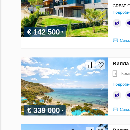
GREAT OP
Подробн
€ 142 500
Связ
Вилла
Ком
Подробн
€ 339 000
Связ