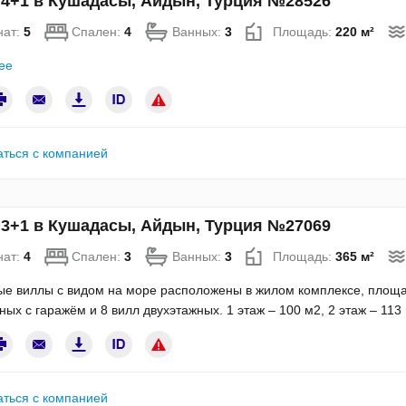
 4+1 в Кушадасы, Айдын, Турция №28526
нат:
5
Спален:
4
Ванных:
3
Площадь:
220 м²
ее
аться с компанией
 3+1 в Кушадасы, Айдын, Турция №27069
нат:
4
Спален:
3
Ванных:
3
Площадь:
365 м²
е виллы с видом на море расположены в жилом комплексе, площад
ных с гаражём и 8 вилл двухэтажных. 1 этаж – 100 м2, 2 этаж – 113 
аться с компанией