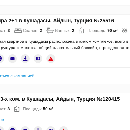
ра 2+1 в Кушадасы, Айдын, Турция №25516
нат:
3
Спален:
2
Ванных:
2
Площадь:
90 м²
ая квартира в Кушадасы расположена в жилом комплексе, всего в 
труктура комплекса: общий плавательный бассейн, огрожденная те
аться с компанией
3-х ком. в Кушадасы, Айдын, Турция №120415
нат:
3
Площадь:
50 м²
ее