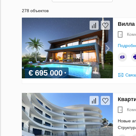
278 объектов
Вилла 
Ком
Подробн
€ 695 000
Связ
Кварти
Ком
Новые ап
Структур