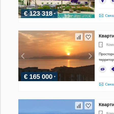
€ 123 318
Связ
Кварти
Ком
Просторн
территор
€ 165 000
Связ
Кварти
Ком