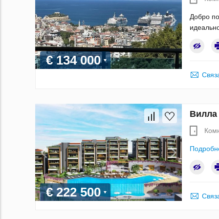
Добро по
идеально
€ 134 000
Связ
Вилла
Ком
Подробн
€ 222 500
Связ