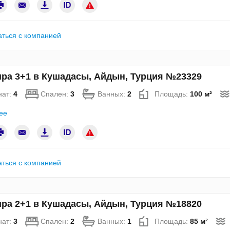
аться с компанией
ра 3+1 в Кушадасы, Айдын, Турция №23329
нат:
4
Спален:
3
Ванных:
2
Площадь:
100 м²
ее
аться с компанией
ра 2+1 в Кушадасы, Айдын, Турция №18820
нат:
3
Спален:
2
Ванных:
1
Площадь:
85 м²