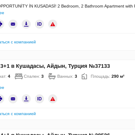
PORTUNİTY İN KUSADASİ! 2 Bedroom, 2 Bathroom Apartment with Pri
ее
аться с компанией
 3+1 в Кушадасы, Айдын, Турция №37133
нат:
4
Спален:
3
Ванных:
3
Площадь:
290 м²
ее
аться с компанией