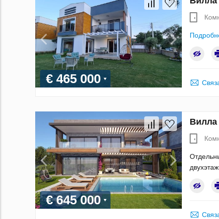
Вилла
Ком
Подробн
€ 465 000
Связ
Вилла
Ком
Отдельны
двухэтаж
€ 645 000
Связ