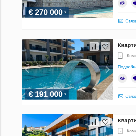
€ 270 000
Связ
Кварти
Ком
Подробн
€ 191 000
Связ
Кварти
Ком