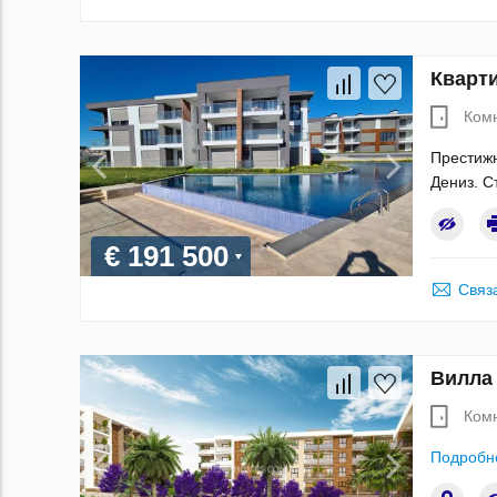
Кварти
Ком
Престижн
Дениз. С
€ 191 500
Связ
Вилла 
Ком
Подробн