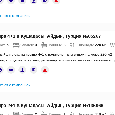
аться с компанией
ра 4+1 в Кушадасы, Айдын, Турция №85267
нат:
5
Спален:
4
Ванных:
3
Площадь:
220 м²
ый дуплекс на крыше 4+1 с великолепным видом на море,220 м2 
ии, с отдельной кухней, дизайнерской кухней на заказ, включая в
аться с компанией
ра 2+1 в Кушадасы, Айдын, Турция №135966
нат:
3
Спален:
2
Ванных:
1
Площадь:
110 м²