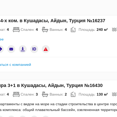
4-х ком. в Кушадасы, Айдын, Турция №16237
нат:
4
Спален:
4
Ванных:
4
Площадь:
240 м²
ее
аться с компанией
ра 3+1 в Кушадасы, Айдын, Турция №16430
нат:
4
Спален:
3
Ванных:
2
Площадь:
130 м²
артаменты с видом на море на стадии строительства в центре го
а комплекса: общий плавательный бассейн, озелененная территори