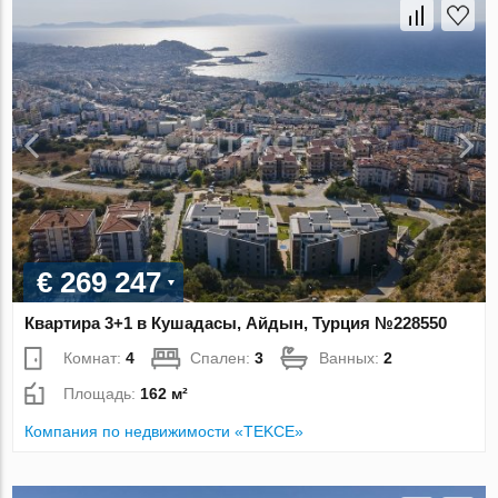
€ 269 247
Квартира 3+1 в Кушадасы, Айдын, Турция №228550
Комнат:
4
Спален:
3
Ванных:
2
Площадь:
162 м²
Компания по недвижимости «TEKCE»