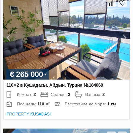
€ 265 000
110м2 в Кушадасы, Айдын, Турция №184060
Комнат:
2
Спален:
2
Ванных:
2
Площадь:
110 м²
Расстояние до моря:
1 км
PROPERTY KUSADASI