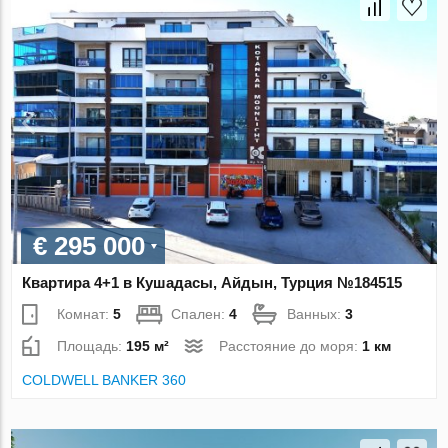
€ 295 000
Квартира 4+1 в Кушадасы, Айдын, Турция №184515
Комнат:
5
Спален:
4
Ванных:
3
Площадь:
195 м²
Расстояние до моря:
1 км
COLDWELL BANKER 360