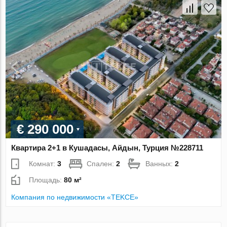
€ 290 000
Квартира 2+1 в Кушадасы, Айдын, Турция №228711
Комнат:
3
Спален:
2
Ванных:
2
Площадь:
80 м²
Компания по недвижимости «TEKCE»