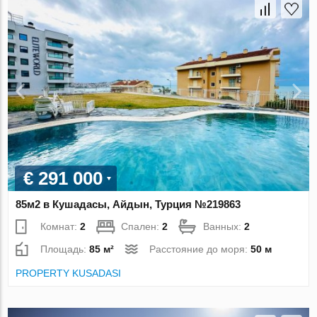
€ 291 000
85м2 в Кушадасы, Айдын, Турция №219863
Комнат:
2
Спален:
2
Ванных:
2
Площадь:
85 м²
Расстояние до моря:
50 м
PROPERTY KUSADASI