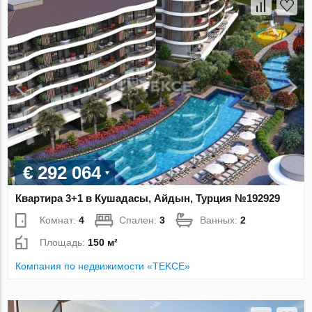
€ 292 064
Квартира 3+1 в Кушадасы, Айдын, Турция №192929
Комнат:
4
Спален:
3
Ванных:
2
Площадь:
150 м²
Компания по недвижимости «TEKCE»