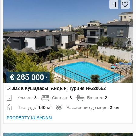
€ 265 000
140м2 в Кушадасы, Айдын, Турция №228662
Комнат:
3
Спален:
3
Ванных:
2
Площадь:
140 м²
Расстояние до моря:
2 км
PROPERTY KUSADASI