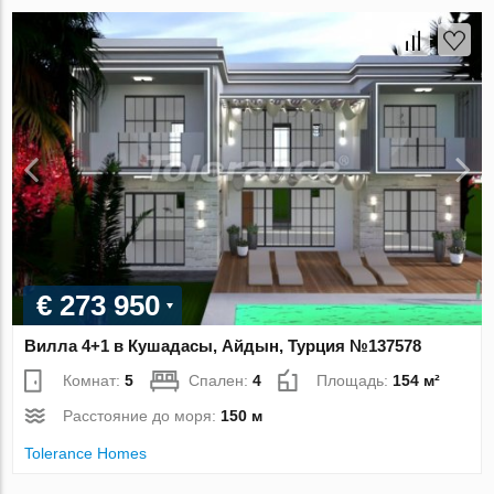
€ 273 950
Вилла 4+1 в Кушадасы, Айдын, Турция №137578
Комнат:
5
Спален:
4
Площадь:
154 м²
Расстояние до моря:
150 м
Tolerance Homes