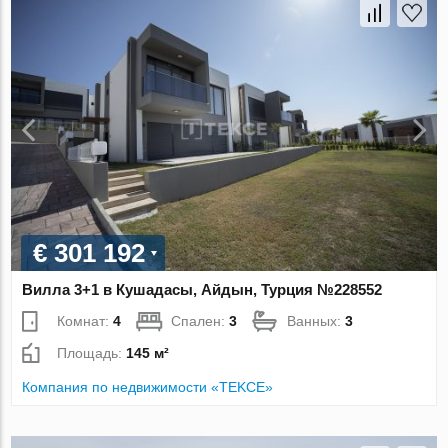
€ 301 192
Вилла 3+1 в Кушадасы, Айдын, Турция №228552
Комнат:
4
Спален:
3
Ванных:
3
Площадь:
145 м²
Компания по недвижимости «TEKCE»