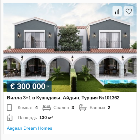
€ 300 000
Вилла 3+1 в Кушадасы, Айдын, Турция №101362
Комнат:
4
Спален:
3
Ванных:
2
Площадь:
130 м²
Aegean Dream Homes