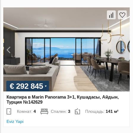
€ 292 845
Квартира в Marin Panorama 3+1, Кушадасы, Айдын,
Турция №142629
Комнат:
4
Спален:
3
Площадь:
141 м²
Eviz Yapi