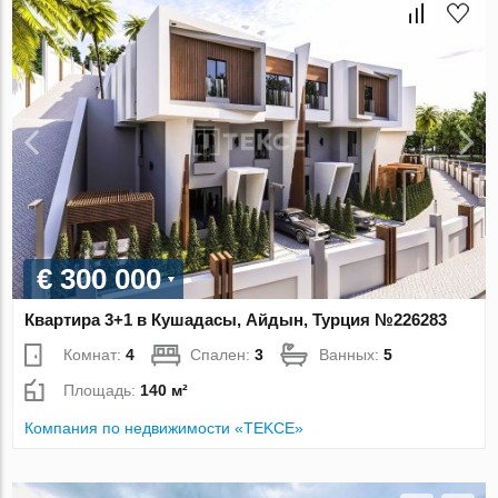
€ 300 000
Квартира 3+1 в Кушадасы, Айдын, Турция №226283
Комнат:
4
Спален:
3
Ванных:
5
Площадь:
140 м²
Компания по недвижимости «TEKCE»