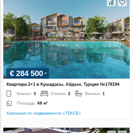
€ 284 500
Квартира 2+1 в Кушадасы, Айдын, Турция №178194
Комнат:
3
Спален:
2
Ванных:
1
Площадь:
68 м²
Компания по недвижимости «TEKCE»