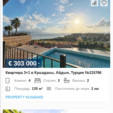
€ 303 000
Квартира 3+1 в Кушадасы, Айдын, Турция №215766
Комнат:
4
Спален:
3
Ванных:
2
Площадь:
135 м²
Расстояние до моря:
2 км
PROPERTY KUSADASI