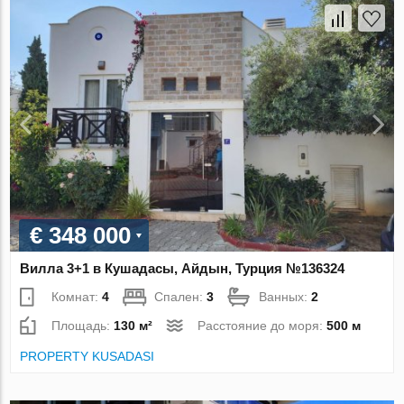
€ 348 000
Вилла 3+1 в Кушадасы, Айдын, Турция №136324
Комнат:
4
Спален:
3
Ванных:
2
Площадь:
130 м²
Расстояние до моря:
500 м
PROPERTY KUSADASI