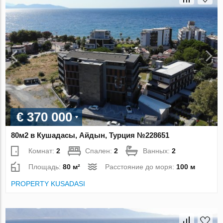
€ 370 000
80м2 в Кушадасы, Айдын, Турция №228651
Комнат:
2
Спален:
2
Ванных:
2
Площадь:
80 м²
Расстояние до моря:
100 м
PROPERTY KUSADASI