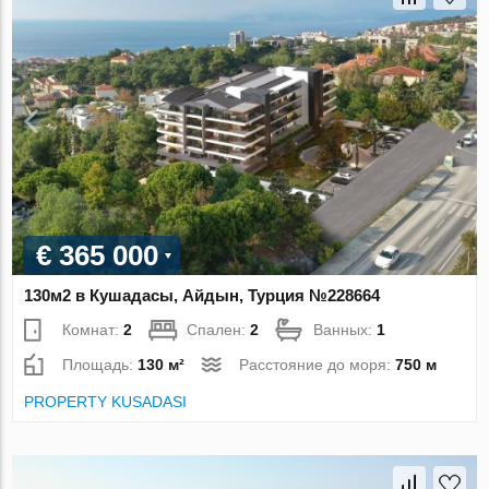
€ 365 000
130м2 в Кушадасы, Айдын, Турция №228664
Комнат:
2
Спален:
2
Ванных:
1
Площадь:
130 м²
Расстояние до моря:
750 м
PROPERTY KUSADASI