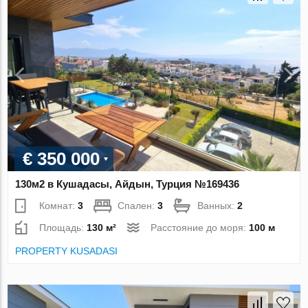
€ 350 000
130м2 в Кушадасы, Айдын, Турция №169436
Комнат:
3
Спален:
3
Ванных:
2
Площадь:
130 м²
Расстояние до моря:
100 м
PROPERTY KUSADASI