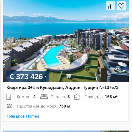
€ 373 426
Квартира 3+1 в Кушадасы, Айдын, Турция №137573
Комнат:
4
Спален:
3
Площадь:
168 м²
Расстояние до моря:
750 м
Tolerance Homes