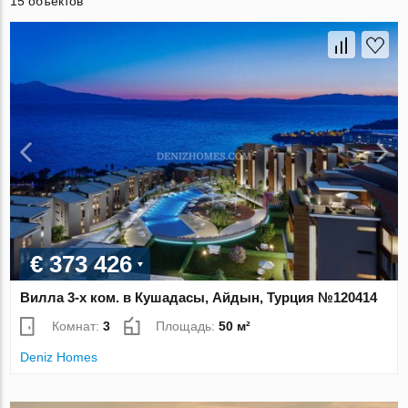
15 объектов
€ 373 426
Вилла 3-х ком. в Кушадасы, Айдын, Турция №120414
Комнат:
3
Площадь:
50 м²
Deniz Homes