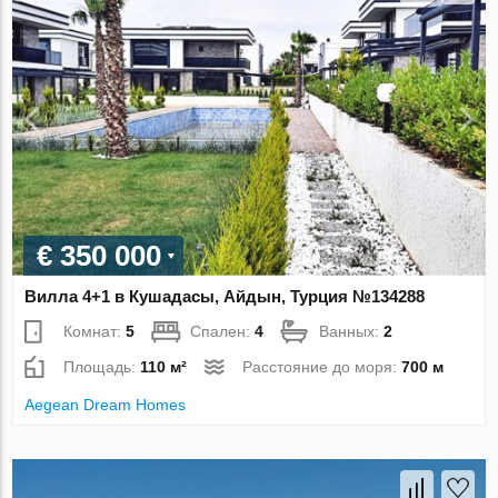
€ 350 000
Вилла 4+1 в Кушадасы, Айдын, Турция №134288
Комнат:
5
Спален:
4
Ванных:
2
Площадь:
110 м²
Расстояние до моря:
700 м
Aegean Dream Homes