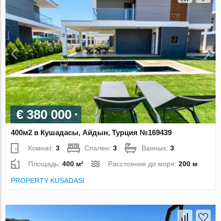
€ 380 000
400м2 в Кушадасы, Айдын, Турция №169439
Комнат:
3
Спален:
3
Ванных:
3
Площадь:
400 м²
Расстояние до моря:
200 м
PROPERTY KUSADASI