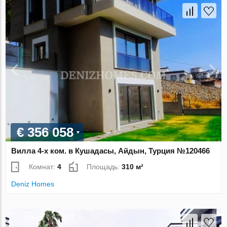
€ 356 058
Вилла 4-х ком. в Кушадасы, Айдын, Турция №120466
Комнат:
4
Площадь:
310 м²
Deniz Homes