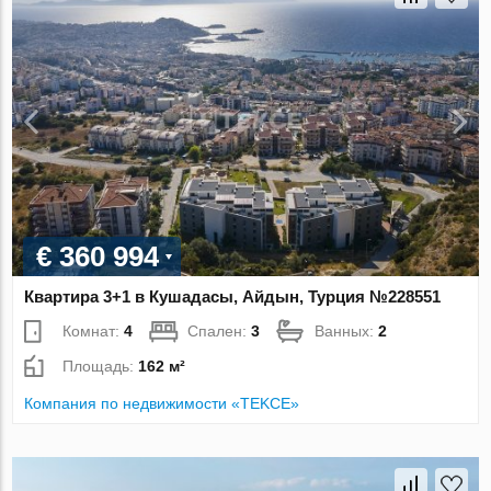
€ 360 994
Квартира 3+1 в Кушадасы, Айдын, Турция №228551
Комнат:
4
Спален:
3
Ванных:
2
Площадь:
162 м²
Компания по недвижимости «TEKCE»