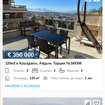
€ 350 000
120м2 в Кушадасы, Айдын, Турция №169308
Комнат:
3
Спален:
3
Ванных:
2
Площадь:
120 м²
Расстояние до моря:
1 км
PROPERTY KUSADASI