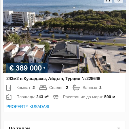
€ 389 000
243м2 в Кушадасы, Айдын, Турция №228648
Комнат:
2
Спален:
2
Ванных:
2
Площадь:
243 м²
Расстояние до моря:
500 м
PROPERTY KUSADASI
По типам