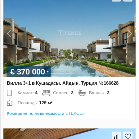
€ 370 000
Вилла 3+1 в Кушадасы, Айдын, Турция №166628
Комнат:
4
Спален:
3
Ванных:
3
Площадь:
129 м²
Компания по недвижимости «TEKCE»