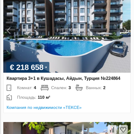
€ 218 658
Квартира 3+1 в Кушадасы, Айдын, Турция №224864
Комнат:
4
Спален:
3
Ванных:
2
Площадь:
110 м²
Компания по недвижимости «TEKCE»