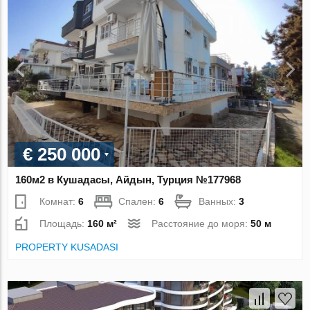
€ 250 000
160м2 в Кушадасы, Айдын, Турция №177968
Комнат:
6
Спален:
6
Ванных:
3
Площадь:
160 м²
Расстояние до моря:
50 м
PROPERTY KUSADASI