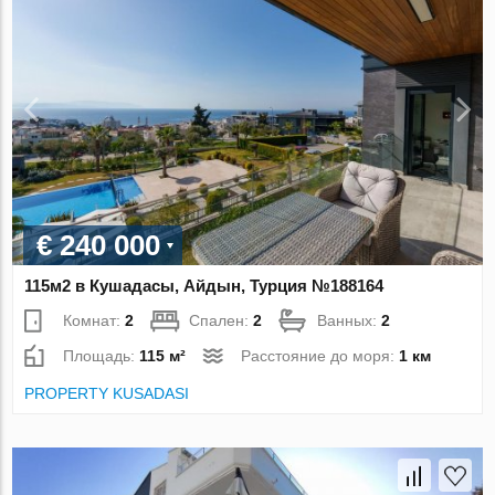
€ 240 000
115м2 в Кушадасы, Айдын, Турция №188164
Комнат:
2
Спален:
2
Ванных:
2
Площадь:
115 м²
Расстояние до моря:
1 км
PROPERTY KUSADASI