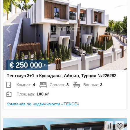
€ 250 000
Пентхаус 3+1 в Кушадасы, Айдын, Турция №226282
Комнат:
4
Спален:
3
Ванных:
3
Площадь:
100 м²
Компания по недвижимости «TEKCE»