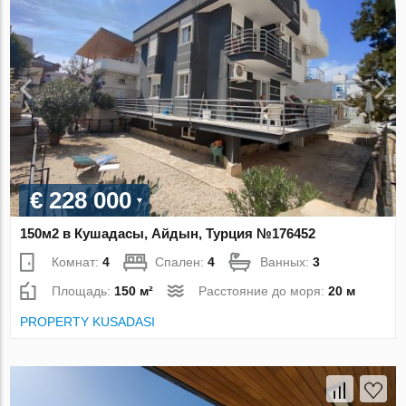
€ 228 000
150м2 в Кушадасы, Айдын, Турция №176452
Комнат:
4
Спален:
4
Ванных:
3
Площадь:
150 м²
Расстояние до моря:
20 м
PROPERTY KUSADASI