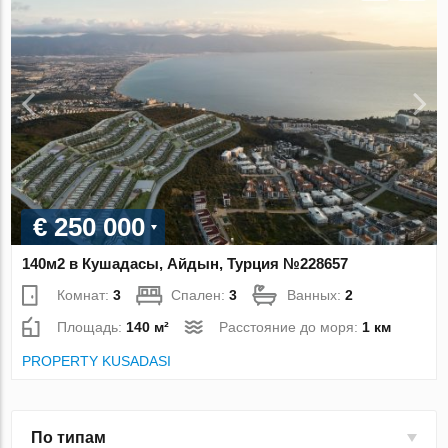
€ 250 000
140м2 в Кушадасы, Айдын, Турция №228657
Комнат:
3
Спален:
3
Ванных:
2
Площадь:
140 м²
Расстояние до моря:
1 км
PROPERTY KUSADASI
По типам