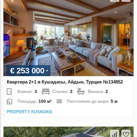
€ 253 000
Квартира 2+1 в Кушадасы, Айдын, Турция №134852
Комнат:
3
Спален:
2
Ванных:
2
Площадь:
100 м²
Расстояние до моря:
5 м
PROPERTY KUSADASI