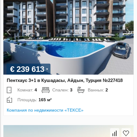
€ 239 613
Пентхаус 3+1 в Кушадасы, Айдын, Турция №227418
Комнат:
4
Спален:
3
Ванных:
2
Площадь:
165 м²
Компания по недвижимости «TEKCE»