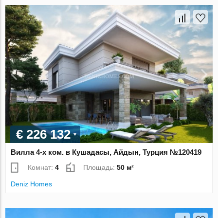
€ 226 132
Вилла 4-х ком. в Кушадасы, Айдын, Турция №120419
Комнат:
4
Площадь:
50 м²
Deniz Homes