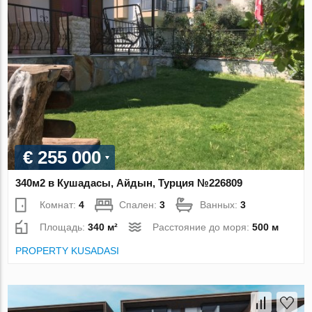
€ 255 000
340м2 в Кушадасы, Айдын, Турция №226809
Комнат:
4
Спален:
3
Ванных:
3
Площадь:
340 м²
Расстояние до моря:
500 м
PROPERTY KUSADASI