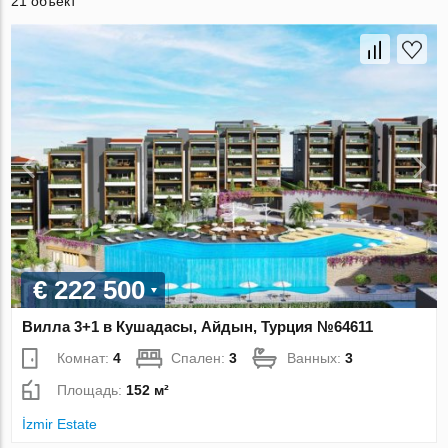
21 объект
€ 222 500
Вилла 3+1 в Кушадасы, Айдын, Турция №64611
Комнат:
4
Спален:
3
Ванных:
3
Площадь:
152 м²
İzmir Estate