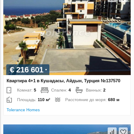
€ 216 601
Квартира 4+1 в Кушадасы, Айдын, Турция №137570
Комнат:
5
Спален:
4
Ванных:
2
Площадь:
110 м²
Расстояние до моря:
680 м
Tolerance Homes