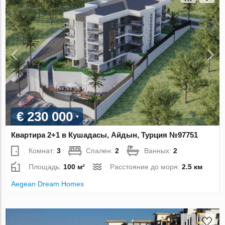
€ 230 000
Квартира 2+1 в Кушадасы, Айдын, Турция №97751
Комнат:
3
Спален:
2
Ванных:
2
Площадь:
100 м²
Расстояние до моря:
2.5 км
Aegean Dream Homes