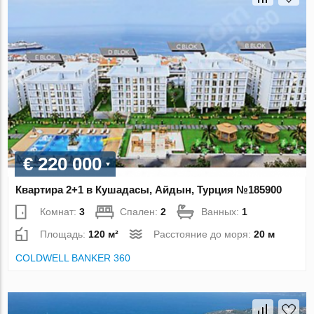
€ 220 000
Квартира 2+1 в Кушадасы, Айдын, Турция №185900
Комнат:
3
Спален:
2
Ванных:
1
Площадь:
120 м²
Расстояние до моря:
20 м
COLDWELL BANKER 360