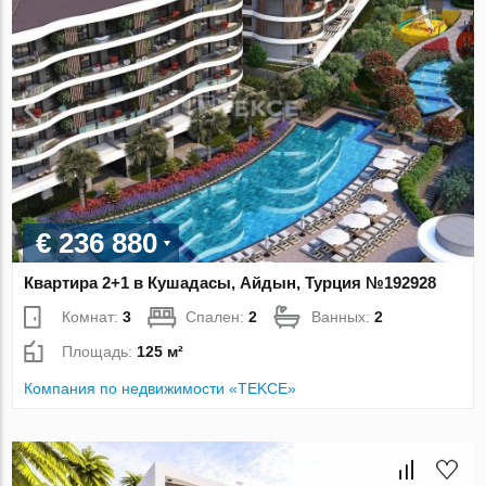
€ 236 880
Квартира 2+1 в Кушадасы, Айдын, Турция №192928
Комнат:
3
Спален:
2
Ванных:
2
Площадь:
125 м²
Компания по недвижимости «TEKCE»