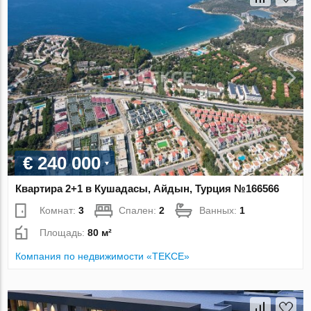
€ 240 000
Квартира 2+1 в Кушадасы, Айдын, Турция №166566
Комнат:
3
Спален:
2
Ванных:
1
Площадь:
80 м²
Компания по недвижимости «TEKCE»