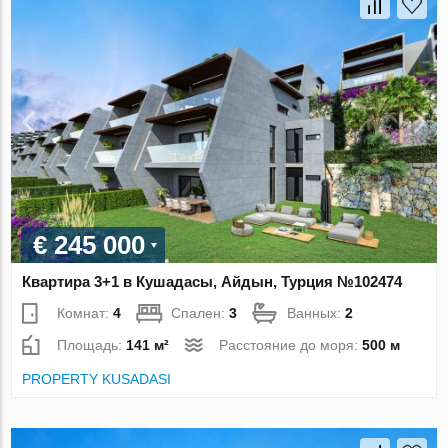
€ 245 000
Квартира 3+1 в Кушадасы, Айдын, Турция №102474
Комнат:
4
Спален:
3
Ванных:
2
Площадь:
141 м²
Расстояние до моря:
500 м
PROPERTY KUSADASI