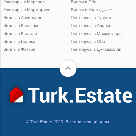
Квартиры в Мерсине
Виллы в Оба
Квартиры в Мармарисе
Виллы в Каргыджаке
Виллы в Авсалларе
Пентхаусы в Турции
Виллы в Конаклы
Пентхаусы в Аланье
Виллы в Кестеле
Пентхаусы в Махмутларе
Виллы в Белеке
Пентхаусы в Оба
Виллы в Фетхие
Пентхаусы в Джикджилли
© Turk.Estate 2026. Все права защищены.