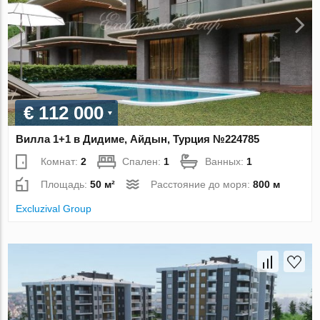
€ 112 000
Вилла 1+1 в Дидиме, Айдын, Турция №224785
Комнат:
2
Спален:
1
Ванных:
1
Площадь:
50 м²
Расстояние до моря:
800 м
Excluzival Group