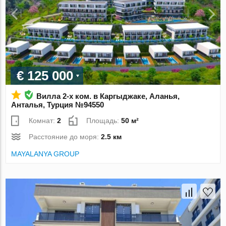
€ 125 000
Вилла 2-х ком. в Каргыджаке, Аланья,
Анталья, Турция №94550
Комнат:
2
Площадь:
50 м²
Расстояние до моря:
2.5 км
MAYALANYA GROUP