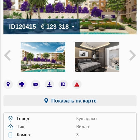
ID120415
€ 123 318
Показать на карте
Город
Кушадасы
Тип
Вилла
Комнат
3