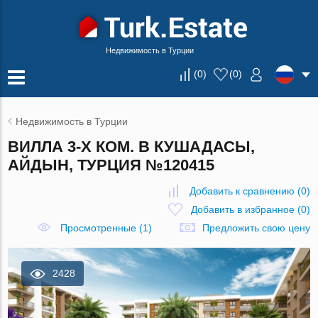
Недвижимость в Турции
(
0
)
(
0
)
Недвижимость в Турции
ВИЛЛА 3-Х КОМ. В КУШАДАСЫ,
АЙДЫН, ТУРЦИЯ №120415
Добавить к сравнению
(
0
)
Добавить в избранное
(
0
)
Просмотренные (1)
Предложить свою цену
2428