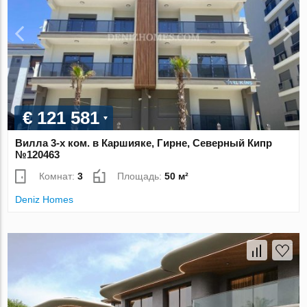
€ 121 581
Вилла 3-х ком. в Каршияке, Гирне, Северный Кипр
№120463
Комнат:
3
Площадь:
50 м²
Deniz Homes