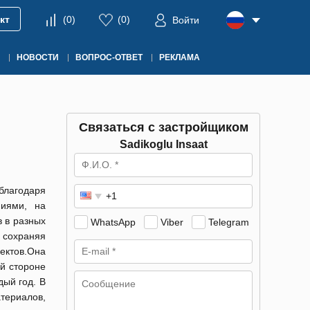
кт
(
0
)
(
0
)
Войти
НОВОСТИ
ВОПРОС-ОТВЕТ
РЕКЛАМА
Связаться с застройщиком
Sadikoglu Insaat
благодаря
иями, на
 в разных
WhatsApp
Viber
Telegram
 сохраняя
ектов.Она
й стороне
ый год. В
ериалов,