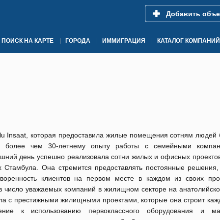
Добавить объе
ПОИСК НА КАРТЕ
ГОРОДА
ИММИГРАЦИЯ
КАТАЛОГ КОМПАНИЙ
lu Insaat, которая предоставила жилые помещения сотням людей 
 более чем 30-летнему опыту работы с семейными компан
шний день успешно реализовала сотни жилых и офисных проектов
х Стамбула. Она стремится предоставлять постоянные решения,
творенность клиентов на первом месте в каждом из своих про
в число уважаемых компаний в жилищном секторе на анатолийско
а с престижными жилищными проектами, которые она строит кажд
ение к использованию первоклассного оборудования и мат