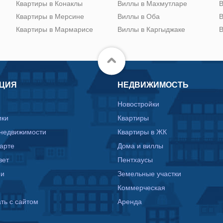
Квартиры в Конаклы
Виллы в Махмутларе
В
Квартиры в Мерсине
Виллы в Оба
В
Квартиры в Мармарисе
Виллы в Каргыджаке
В
ЦИЯ
НЕДВИЖИМОСТЬ
Новостройки
ики
Квартиры
 недвижимости
Квартиры в ЖК
карте
Дома и виллы
вет
Пентхаусы
ии
Земельные участки
Коммерческая
ть с сайтом
Аренда