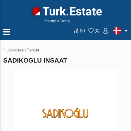
Property in Turkey
(
0
)
(
0
)
Udviklere i Tyrkiet
SADIKOGLU INSAAT