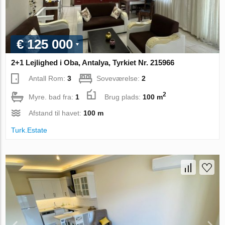
€ 125 000
2+1 Lejlighed i Oba, Antalya, Tyrkiet Nr. 215966
Antall Rom:
3
Soveværelse:
2
2
Myre. bad fra:
1
Brug plads:
100 m
Afstand til havet:
100 m
Turk.Estate