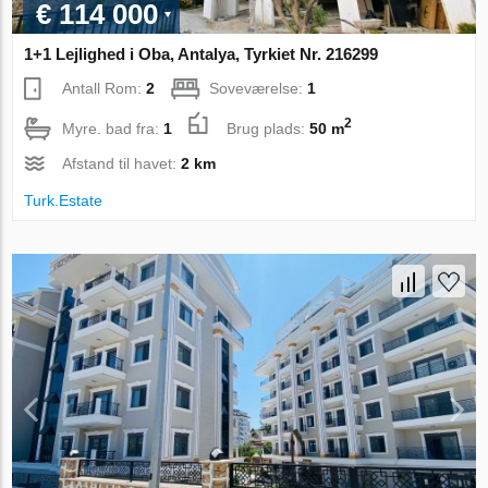
€ 114 000
1+1 Lejlighed i Oba, Antalya, Tyrkiet Nr. 216299
Antall Rom:
2
Soveværelse:
1
2
Myre. bad fra:
1
Brug plads:
50 m
Afstand til havet:
2 km
Turk.Estate