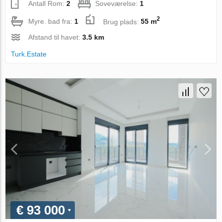
Antall Rom:
2
Soveværelse:
1
2
Myre. bad fra:
1
Brug plads:
55 m
Afstand til havet:
3.5 km
Turk.Estate
€ 93 000