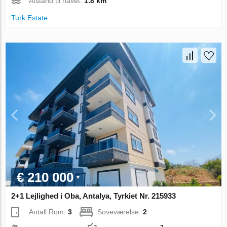
Afstand til havet:
1.8 km
Turk.Estate
€ 210 000
2+1 Lejlighed i Oba, Antalya, Tyrkiet Nr. 215933
Antall Rom:
3
Soveværelse:
2