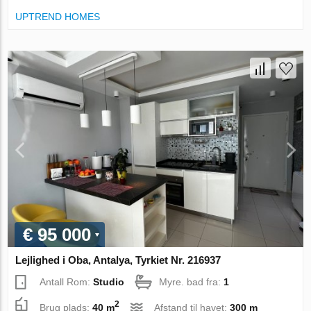
UPTREND HOMES
€ 95 000
Lejlighed i Oba, Antalya, Tyrkiet Nr. 216937
Antall Rom:
Studio
Myre. bad fra:
1
2
Brug plads:
40 m
Afstand til havet:
300 m