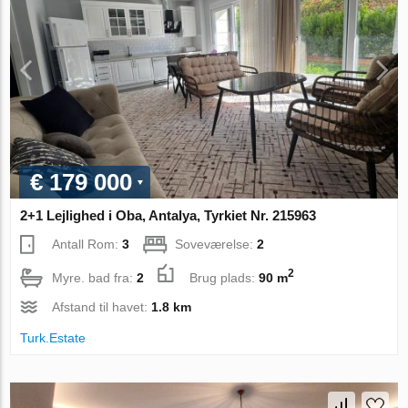
€ 179 000
2+1 Lejlighed i Oba, Antalya, Tyrkiet Nr. 215963
Antall Rom:
3
Soveværelse:
2
2
Myre. bad fra:
2
Brug plads:
90 m
Afstand til havet:
1.8 km
Turk.Estate