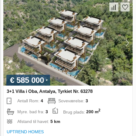
€ 585 000
3+1 Villa i Oba, Antalya, Tyrkiet Nr. 63278
Antall Rom:
4
Soveværelse:
3
2
Myre. bad fra:
3
Brug plads:
200 m
Afstand til havet:
5 km
UPTREND HOMES