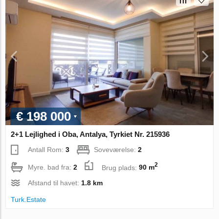
€ 198 000
2+1 Lejlighed i Oba, Antalya, Tyrkiet Nr. 215936
Antall Rom:
3
Soveværelse:
2
2
Myre. bad fra:
2
Brug plads:
90 m
Afstand til havet:
1.8 km
Turk.Estate