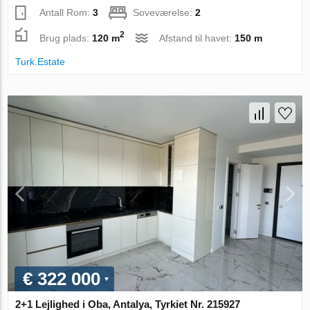
Antall Rom:
3
Soveværelse:
2
2
Brug plads:
120 m
Afstand til havet:
150 m
Turk.Estate
€ 322 000
2+1 Lejlighed i Oba, Antalya, Tyrkiet Nr. 215927