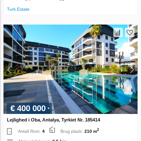
Turk.Estate
€ 400 000
Lejlighed i Oba, Antalya, Tyrkiet Nr. 185414
2
Antall Rom:
4
Brug plads:
210 m