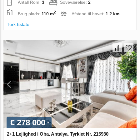
Antall Rom:
3
Soveværelse:
2
2
Brug plads:
110 m
Afstand til havet:
1.2 km
Turk.Estate
€ 278 000
2+1 Lejlighed i Oba, Antalya, Tyrkiet Nr. 215930