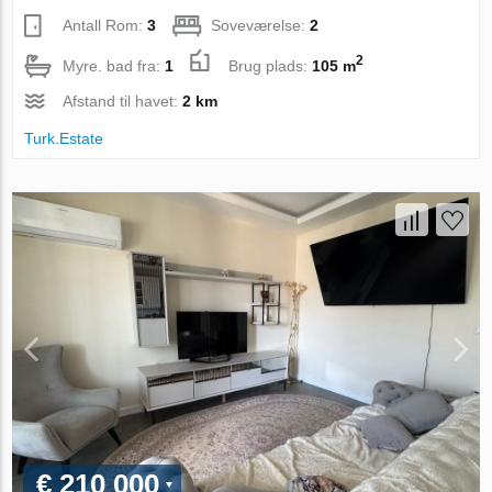
Antall Rom:
3
Soveværelse:
2
2
Myre. bad fra:
1
Brug plads:
105 m
Afstand til havet:
2 km
Turk.Estate
€ 210 000