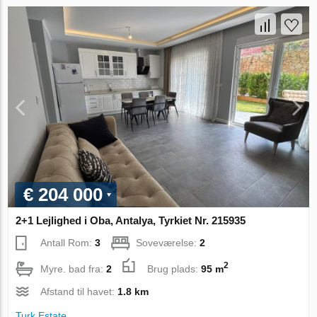
€ 204 000
2+1 Lejlighed i Oba, Antalya, Tyrkiet Nr. 215935
Antall Rom:
3
Soveværelse:
2
2
Myre. bad fra:
2
Brug plads:
95 m
Afstand til havet:
1.8 km
Turk.Estate