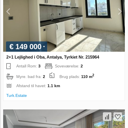
€ 149 000
2+1 Lejlighed i Oba, Antalya, Tyrkiet Nr. 215964
Antall Rom:
3
Soveværelse:
2
2
Myre. bad fra:
2
Brug plads:
110 m
Afstand til havet:
1.1 km
Turk.Estate