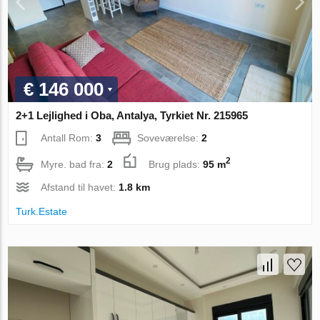
€ 146 000
2+1 Lejlighed i Oba, Antalya, Tyrkiet Nr. 215965
Antall Rom:
3
Soveværelse:
2
2
Myre. bad fra:
2
Brug plads:
95 m
Afstand til havet:
1.8 km
Turk.Estate