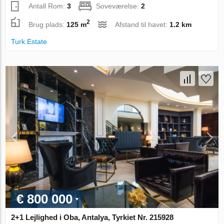
Antall Rom:
3
Soveværelse:
2
2
Brug plads:
125 m
Afstand til havet:
1.2 km
Turk.Estate
€ 800 000
2+1 Lejlighed i Oba, Antalya, Tyrkiet Nr. 215928