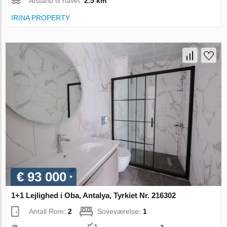
Afstand til havet:
2.5 km
IRINA PROPERTY
€ 93 000
1+1 Lejlighed i Oba, Antalya, Tyrkiet Nr. 216302
Antall Rom:
2
Soveværelse:
1