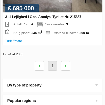
€ 695 000
3+1 Lejlighed i Oba, Antalya, Tyrkiet Nr. 215337
Antall Rom:
4
Soveværelse:
3
2
Brug plads:
135 m
Afstand til havet:
200 m
Turk.Estate
1 - 24 af 2305
1
By type of property
Popular regions