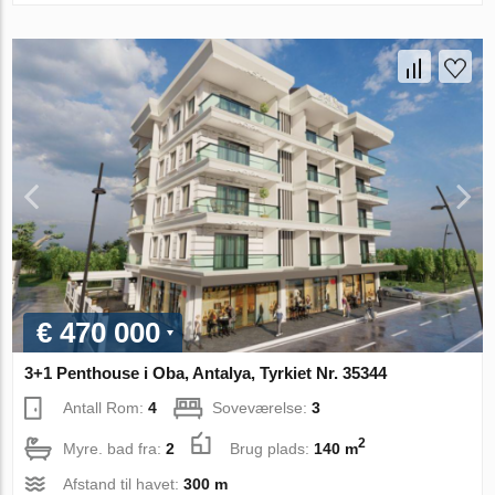
€ 470 000
3+1 Penthouse i Oba, Antalya, Tyrkiet Nr. 35344
Antall Rom:
4
Soveværelse:
3
2
Myre. bad fra:
2
Brug plads:
140 m
Afstand til havet:
300 m