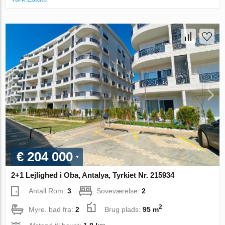
€ 204 000
2+1 Lejlighed i Oba, Antalya, Tyrkiet Nr. 215934
Antall Rom:
3
Soveværelse:
2
2
Myre. bad fra:
2
Brug plads:
95 m