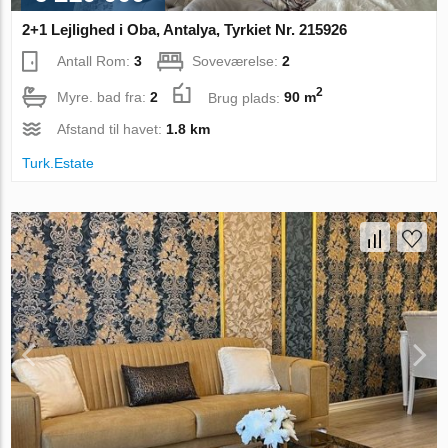
2+1 Lejlighed i Oba, Antalya, Tyrkiet Nr. 215926
Antall Rom:
3
Soveværelse:
2
2
Myre. bad fra:
2
Brug plads:
90 m
Afstand til havet:
1.8 km
Turk.Estate