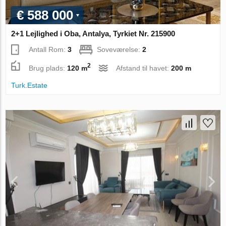
€ 588 000
2+1 Lejlighed i Oba, Antalya, Tyrkiet Nr. 215900
Antall Rom:
3
Soveværelse:
2
2
Brug plads:
120 m
Afstand til havet:
200 m
Turk.Estate