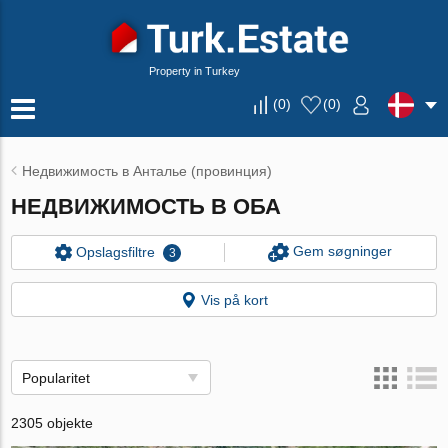
Property in Turkey
(
0
)
(
0
)
Недвижимость в Анталье (провинция)
НЕДВИЖИМОСТЬ В ОБА
Gem søgninger
Opslagsfiltre
3
Vis på kort
Popularitet
2305 objekte