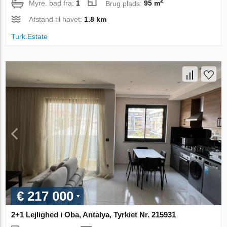
2
Myre. bad fra:
1
Brug plads:
95 m
Afstand til havet:
1.8 km
Turk.Estate
€ 217 000
2+1 Lejlighed i Oba, Antalya, Tyrkiet Nr. 215931