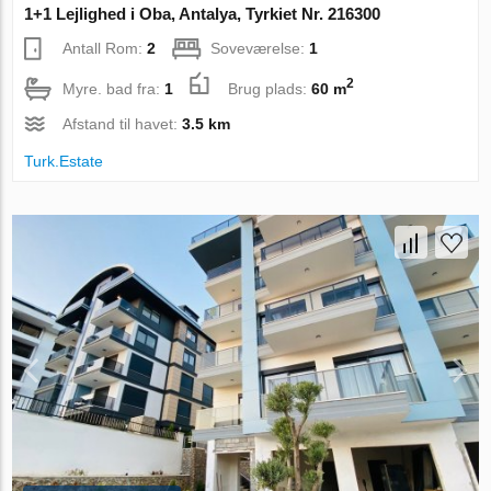
1+1 Lejlighed i Oba, Antalya, Tyrkiet Nr. 216300
Antall Rom:
2
Soveværelse:
1
2
Myre. bad fra:
1
Brug plads:
60 m
Afstand til havet:
3.5 km
Turk.Estate