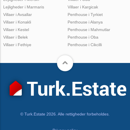
Lejligheder i Marmaris
Villaer i Kargicak
Villaer i Avsallar
Penthouse i Tyrkiet
Villaer i Konakli
Penthouse i Alanya
Villaer i Kestel
Penthouse i Mahmutlar
Villaer i Belek
Penthouse i Oba
Villaer i Fethiye
Penthouse i Cikcilli
© Turk.Estate 2026. Alle rettigheder forbeholdes.