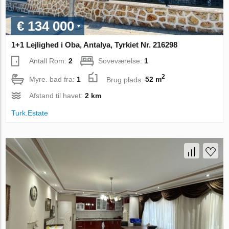
€ 134 000
1+1 Lejlighed i Oba, Antalya, Tyrkiet Nr. 216298
Antall Rom:
2
Soveværelse:
1
2
Myre. bad fra:
1
Brug plads:
52 m
Afstand til havet:
2 km
Turk.Estate