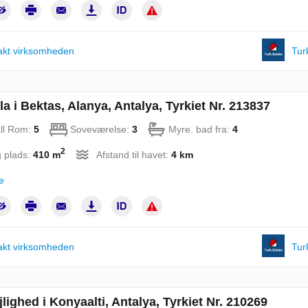
akt virksomheden
Tur
la i Bektas, Alanya, Antalya, Tyrkiet Nr. 213837
ll Rom:
5
Soveværelse:
3
Myre. bad fra:
4
2
 plads:
410 m
Afstand til havet:
4 km
e
akt virksomheden
Tur
lighed i Konyaalti, Antalya, Tyrkiet Nr. 210269