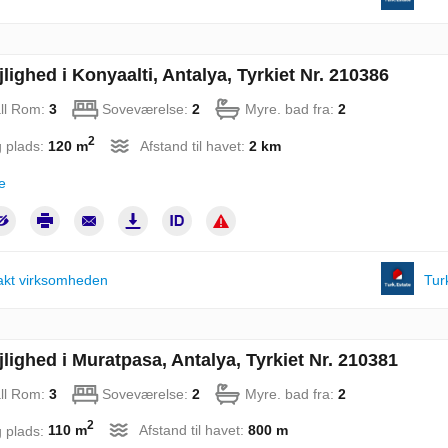
lighed i Konyaalti, Antalya, Tyrkiet Nr. 210386
ll Rom:
3
Soveværelse:
2
Myre. bad fra:
2
2
 plads:
120 m
Afstand til havet:
2 km
e
akt virksomheden
Tur
jlighed i Muratpasa, Antalya, Tyrkiet Nr. 210381
ll Rom:
3
Soveværelse:
2
Myre. bad fra:
2
2
 plads:
110 m
Afstand til havet:
800 m