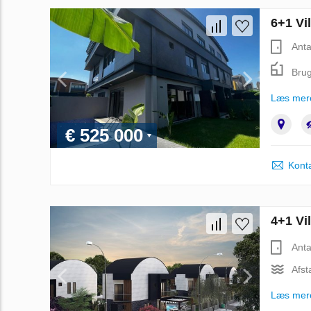
6+1 Vil
Anta
Brug
Læs mer
€ 525 000
Kont
4+1 Vil
Anta
Afst
Læs mer