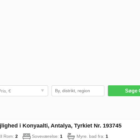
Søge
Pris, €
lighed i Konyaalti, Antalya, Tyrkiet Nr. 193745
ll Rom:
2
Soveværelse:
1
Myre. bad fra:
1