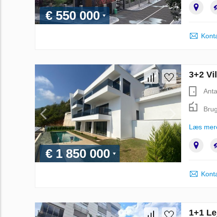
€ 550 000
Kont
3+2 Vil
Anta
Brug
Læs mer
€ 1 850 000
Kont
1+1 Lej