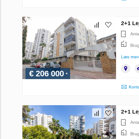
2+1 Lej
Anta
Brug
Læs mer
€ 206 000
Kont
2+1 Le
Anta
Brug