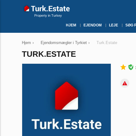
Property in Turkey
HJEM
EJENDOM
LEJE
SØG 
Hjem
›
Ejendomsmægler i Tyrkiet
›
Turk.Estate
TURK.ESTATE