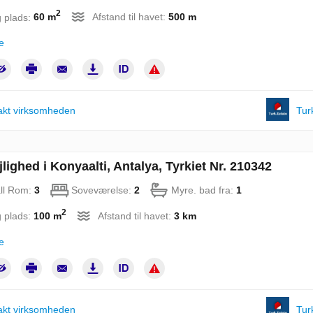
2
 plads:
60 m
Afstand til havet:
500 m
e
akt virksomheden
Tur
lighed i Konyaalti, Antalya, Tyrkiet Nr. 210342
ll Rom:
3
Soveværelse:
2
Myre. bad fra:
1
2
 plads:
100 m
Afstand til havet:
3 km
e
akt virksomheden
Tur