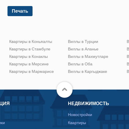
Печать
Квартиры в Коньяалты
Виллы в Турции
В
Квартиры в Стамбуле
Виллы в Аланье
В
Квартиры в Конаклы
Виллы в Махмутларе
В
Квартиры в Мерсине
Виллы в Оба
В
Квартиры в Мармарисе
Виллы в Каргыджаке
В
ЦИЯ
НЕДВИЖИМОСТЬ
Новостройки
ики
Квартиры