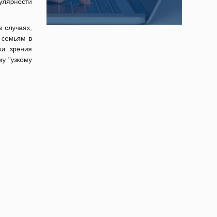
улярности
 случаях,
 семьям в
ки зрения
у "узкому