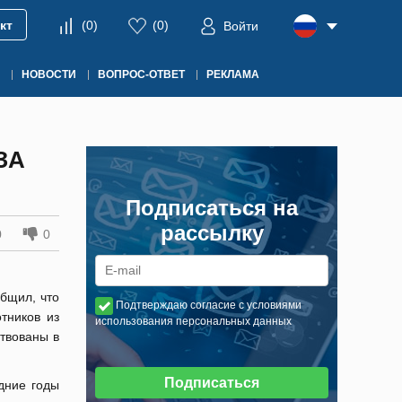
кт
(
0
)
(
0
)
Войти
НОВОСТИ
ВОПРОС-ОТВЕТ
РЕКЛАМА
ЗА
Подписаться на
рассылку
0
0
бщил, что
Подтверждаю согласие с условиями
тников из
использования персональных данных
твованы в
Подписаться
дние годы