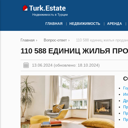
Недвижимость в Турции
ГЛАВНАЯ
НЕДВИЖИМОСТЬ
АРЕНДА
Главная
›
Вопрос-ответ
›
110 588 единиц жилья продан
110 588 ЕДИНИЦ ЖИЛЬЯ ПРО
13.06.2024 (обновлено: 18.10.2024)
С
Го
Ип
Др
Пр
Пр
Пр