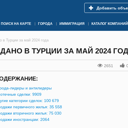
Добавить объе
ПОИСК НА КАРТЕ
ГОРОДА
ИММИГРАЦИЯ
КАТАЛОГ КОМПАНИЙ
о в Турции за май 2024 года
ДАНО В ТУРЦИИ ЗА МАЙ 2024 ГО
2651
ОДЕРЖАНИЕ:
рода-лидеры и антилидеры
отечные сделки: 9909
угие категории сделок: 100 679
одажи первичного жилья: 35 558
одажи вторичного жилья: 75 030
одажи иностранцам: 2064