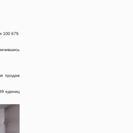
я 100 679.
личившись
ля продаж
899 единиц