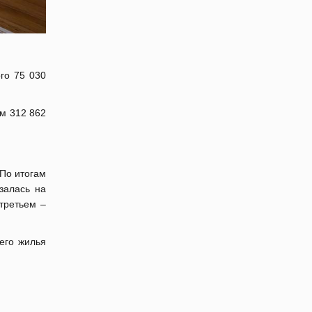
го 75 030
ем 312 862
По итогам
залась на
третьем –
его жилья