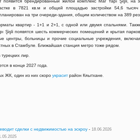
т появится брендированный жилой комплекс
Mar Yapı Şişli, на
частке в
7821 кв.м и общей площадью застройки 54,6 тысяч
планирован на три очереди-здания, общим количеством на 389 ре
рматы квартир - 1+1 и 2+1, с одной или двумя спальнями. Такж
pı Şişli появятся шесть коммерческих помещений и крытая парко
ые центры, больницы и прочие социальные учреждения, включая
естных в Стамбуле. Ближайшая станция метро тоже рядом.
 турецких лир.
ется в конце 2027 года.
х ЖК, один из них скоро
украсит
район Кяытхане.
реводит сделки с недвижимостью на эскроу
-
18.06.2026
1.05.2025