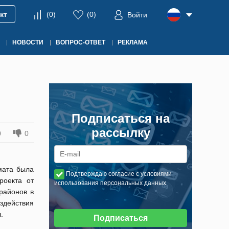
кт
(
0
)
(
0
)
Войти
НОВОСТИ
ВОПРОС-ОТВЕТ
РЕКЛАМА
Подписаться на
рассылку
0
0
мата была
Подтверждаю согласие с условиями
роекта от
использования персональных данных
районов в
действия
л.
Подписаться