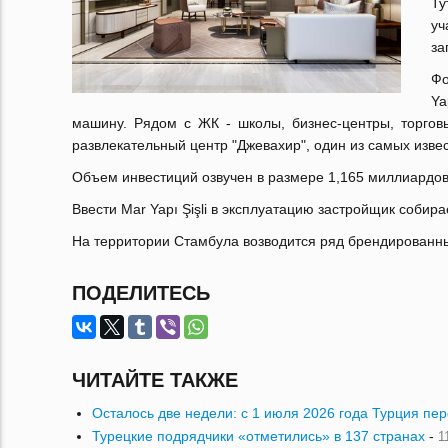
Ту
у
за
Фо
Ya
машину. Рядом с ЖК - школы, бизнес-центры, торгов
развлекательный центр "Джевахир", один из самых изв
Объем инвестиций озвучен в размере 1,165 миллиардов
Ввести Mar Yapı Şişli в эксплуатацию застройщик собира
На территории Стамбула возводится ряд брендированны
ПОДЕЛИТЕСЬ
ЧИТАЙТЕ ТАКЖЕ
Осталось две недели: с 1 июля 2026 года Турция пе
Турецкие подрядчики «отметились» в 137 странах
-
1