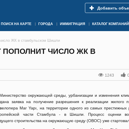
Добавить объе
ПОИСК НА КАРТЕ
ГОРОДА
ИММИГРАЦИЯ
КАТАЛОГ КОМПАНИЙ
 число ЖК в стамбульском Шишли
 ПОПОЛНИТ ЧИСЛО ЖК В
1243
Министерство окружающей среды, урбанизации и изменения кли
дана заявка на получение разрешения к реализации жилого п
евелопера
Mar Yapı, на территории одного из самых престижных 
ропейской части Стамбула - в Шишли. Процесс оценки воз
дущего строительства на окружающую среду (ОВОС) уже стартова