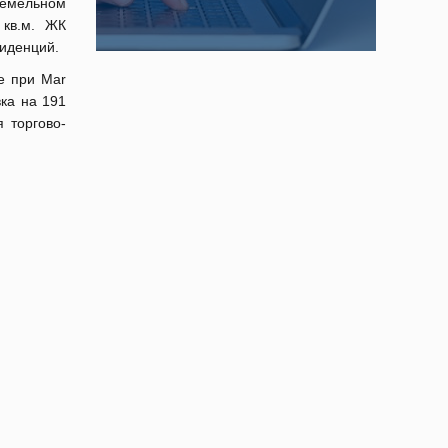
 земельном
 кв.м. ЖК
зиденций.
е при Mar
вка на 191
 торгово-