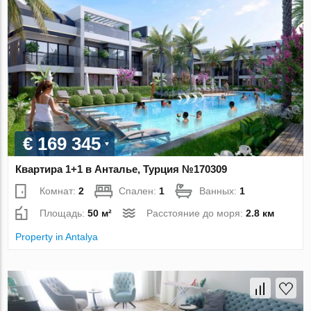
€ 169 345
Квартира 1+1 в Анталье, Турция №170309
Комнат:
2
Спален:
1
Ванных:
1
Площадь:
50 м²
Расстояние до моря:
2.8 км
Property in Antalya