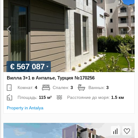
€ 567 087
Вилла 3+1 в Анталье, Турция №170256
Комнат:
4
Спален:
3
Ванных:
3
Площадь:
115 м²
Расстояние до моря:
1.5 км
Property in Antalya