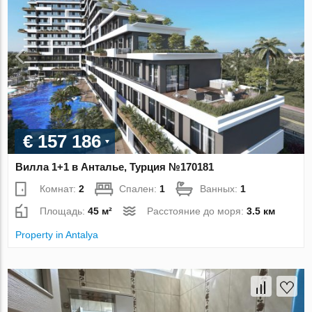
€ 157 186
Вилла 1+1 в Анталье, Турция №170181
Комнат:
2
Спален:
1
Ванных:
1
Площадь:
45 м²
Расстояние до моря:
3.5 км
Property in Antalya