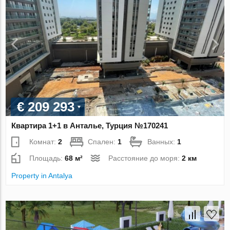
€ 209 293
Квартира 1+1 в Анталье, Турция №170241
Комнат:
2
Спален:
1
Ванных:
1
Площадь:
68 м²
Расстояние до моря:
2 км
Property in Antalya