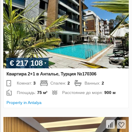
€ 217 108
Квартира 2+1 в Анталье, Турция №170306
Комнат:
3
Спален:
2
Ванных:
2
Площадь:
75 м²
Расстояние до моря:
900 м
Property in Antalya