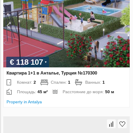
€ 118 107
Квартира 1+1 в Анталье, Турция №170300
Комнат:
2
Спален:
1
Ванных:
1
Площадь:
45 м²
Расстояние до моря:
50 м
Property in Antalya