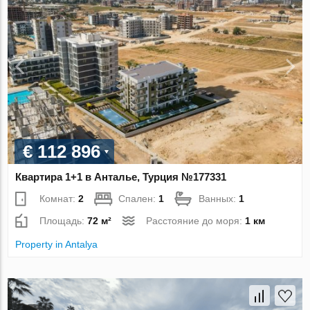
€ 112 896
Квартира 1+1 в Анталье, Турция №177331
Комнат:
2
Спален:
1
Ванных:
1
Площадь:
72 м²
Расстояние до моря:
1 км
Property in Antalya