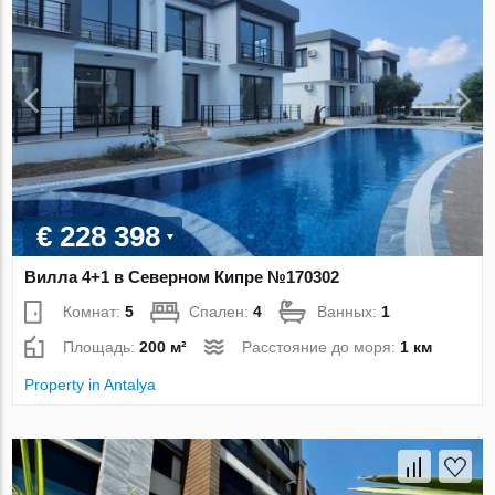
€ 228 398
Вилла 4+1 в Северном Кипре №170302
Комнат:
5
Спален:
4
Ванных:
1
Площадь:
200 м²
Расстояние до моря:
1 км
Property in Antalya