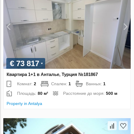
€ 73 817
Квартира 1+1 в Анталье, Турция №181867
Комнат:
2
Спален:
1
Ванных:
1
Площадь:
80 м²
Расстояние до моря:
500 м
Property in Antalya