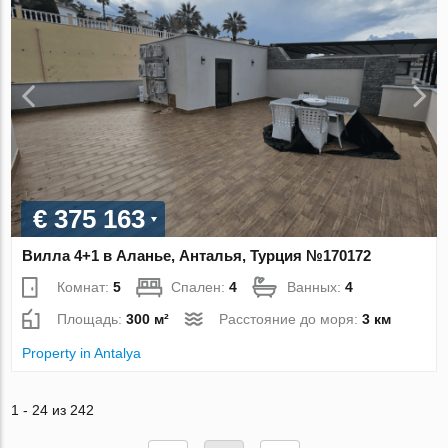
€ 375 163
Вилла 4+1 в Аланье, Анталья, Турция №170172
Комнат:
5
Спален:
4
Ванных:
4
Площадь:
300 м²
Расстояние до моря:
3 км
Property in Antalya
1 - 24 из 242