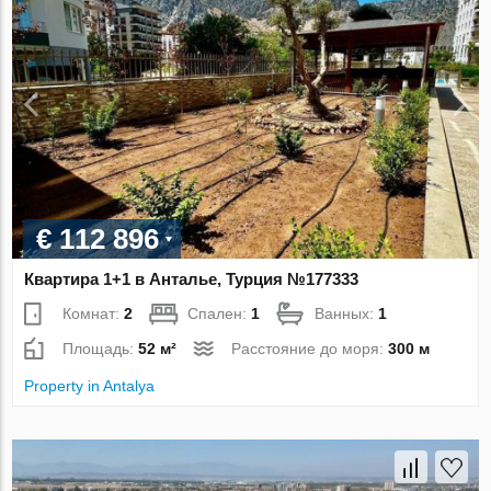
€ 112 896
Квартира 1+1 в Анталье, Турция №177333
Комнат:
2
Спален:
1
Ванных:
1
Площадь:
52 м²
Расстояние до моря:
300 м
Property in Antalya