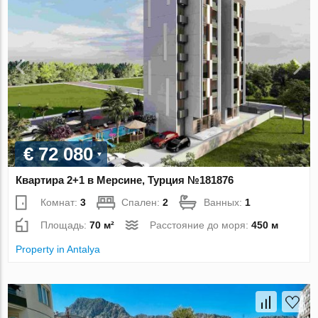
€ 72 080
Квартира 2+1 в Мерсине, Турция №181876
Комнат:
3
Спален:
2
Ванных:
1
Площадь:
70 м²
Расстояние до моря:
450 м
Property in Antalya