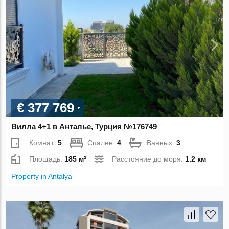
€ 377 769
Вилла 4+1 в Анталье, Турция №176749
Комнат:
5
Спален:
4
Ванных:
3
Площадь:
185 м²
Расстояние до моря:
1.2 км
Property in Antalya