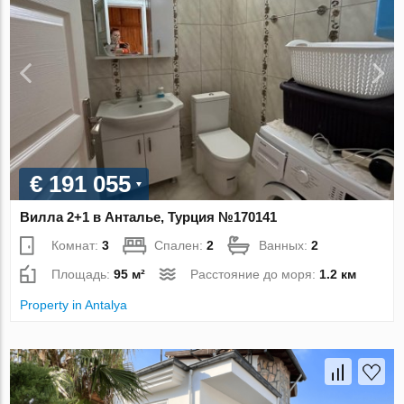
€ 191 055
Вилла 2+1 в Анталье, Турция №170141
Комнат:
3
Спален:
2
Ванных:
2
Площадь:
95 м²
Расстояние до моря:
1.2 км
Property in Antalya