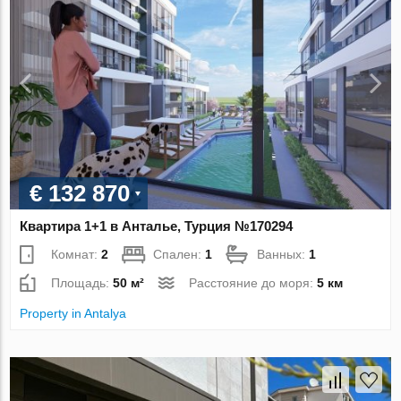
€ 132 870
Квартира 1+1 в Анталье, Турция №170294
Комнат:
2
Спален:
1
Ванных:
1
Площадь:
50 м²
Расстояние до моря:
5 км
Property in Antalya