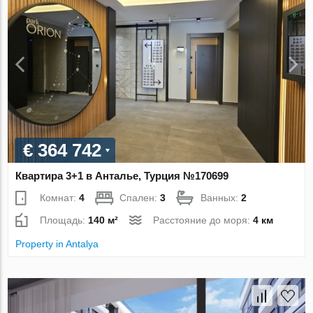
€ 364 742
Квартира 3+1 в Анталье, Турция №170699
Комнат:
4
Спален:
3
Ванных:
2
Площадь:
140 м²
Расстояние до моря:
4 км
Property in Antalya