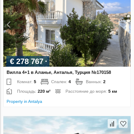
€ 278 767
Вилла 4+1 в Аланье, Анталья, Турция №170158
Комнат:
5
Спален:
4
Ванных:
2
Площадь:
220 м²
Расстояние до моря:
5 км
Property in Antalya