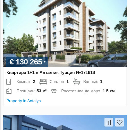
€ 130 265
Квартира 1+1 в Анталье, Турция №171818
Комнат:
2
Спален:
1
Ванных:
1
Площадь:
53 м²
Расстояние до моря:
1.5 км
Property in Antalya