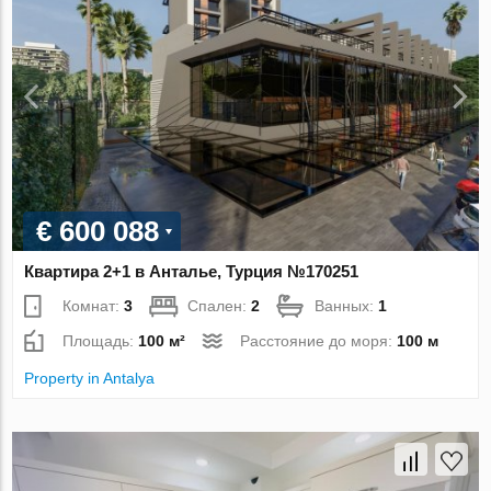
€ 600 088
Квартира 2+1 в Анталье, Турция №170251
Комнат:
3
Спален:
2
Ванных:
1
Площадь:
100 м²
Расстояние до моря:
100 м
Property in Antalya