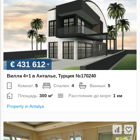
€ 431 612
Вилла 4+1 в Анталье, Турция №170240
Комнат:
5
Спален:
4
Ванных:
5
Площадь:
300 м²
Расстояние до моря:
1 км
Property in Antalya