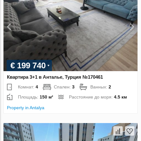
€ 199 740
Квартира 3+1 в Анталье, Турция №170461
Комнат:
4
Спален:
3
Ванных:
2
Площадь:
150 м²
Расстояние до моря:
4.5 км
Property in Antalya