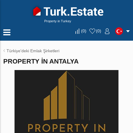
Property in Turkey
(
0
)
(
0
)
Türkiye'deki Emlak Şirketleri
PROPERTY IN ANTALYA