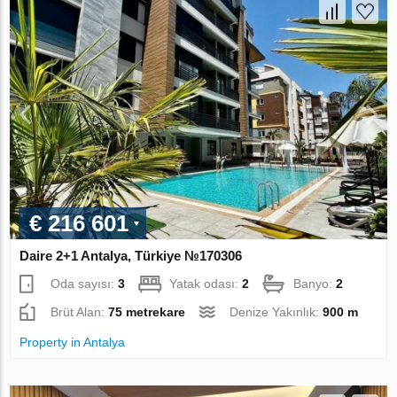
€ 216 601
Daire 2+1 Antalya, Türkiye №170306
Oda sayısı:
3
Yatak odası:
2
Banyo:
2
Brüt Alan:
75 metrekare
Denize Yakınlık:
900 m
Property in Antalya