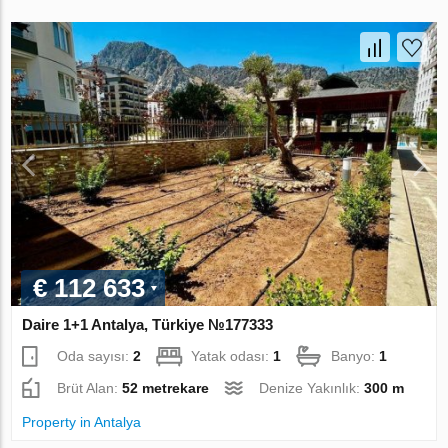
€ 112 633
Daire 1+1 Antalya, Türkiye №177333
Oda sayısı:
2
Yatak odası:
1
Banyo:
1
Brüt Alan:
52 metrekare
Denize Yakınlık:
300 m
Property in Antalya