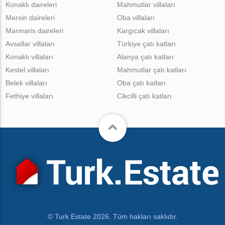
Konaklı daireleri
Mahmutlar villaları
Mersin daireleri
Oba villaları
Marmaris daireleri
Kargıcak villaları
Avsallar villaları
Türkiye çatı katları
Konaklı villaları
Alanya çatı katları
Kestel villaları
Mahmutlar çatı katları
Belek villaları
Oba çatı katları
Fethiye villaları
Cikcilli çatı katları
© Turk.Estate 2026. Tüm hakları saklıdır.