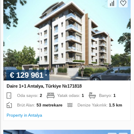
€ 129 961
Daire 1+1 Antalya, Türkiye №171818
Oda sayısı:
2
Yatak odası:
1
Banyo:
1
Brüt Alan:
53 metrekare
Denize Yakınlık:
1.5 km
Property in Antalya