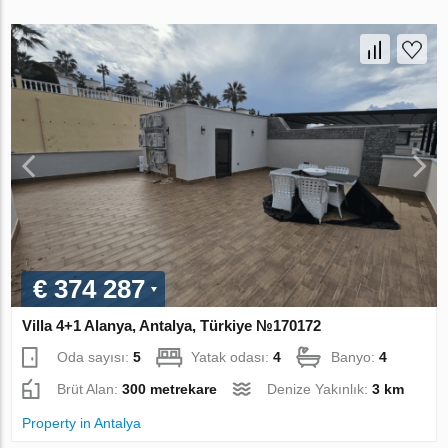
€ 374 287
Villa 4+1 Alanya, Antalya, Türkiye №170172
Oda sayısı:
5
Yatak odası:
4
Banyo:
4
Brüt Alan:
300 metrekare
Denize Yakınlık:
3 km
Property in Antalya