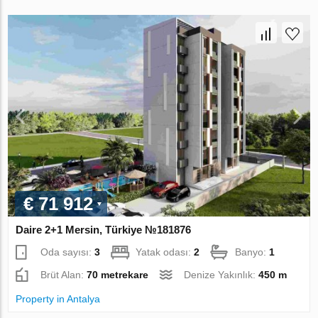
€ 71 912
Daire 2+1 Mersin, Türkiye №181876
Oda sayısı:
3
Yatak odası:
2
Banyo:
1
Brüt Alan:
70 metrekare
Denize Yakınlık:
450 m
Property in Antalya