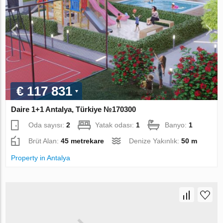
€ 117 831
Daire 1+1 Antalya, Türkiye №170300
Oda sayısı:
2
Yatak odası:
1
Banyo:
1
Brüt Alan:
45 metrekare
Denize Yakınlık:
50 m
Property in Antalya