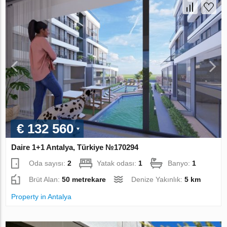
€ 132 560
Daire 1+1 Antalya, Türkiye №170294
Oda sayısı:
2
Yatak odası:
1
Banyo:
1
Brüt Alan:
50 metrekare
Denize Yakınlık:
5 km
Property in Antalya