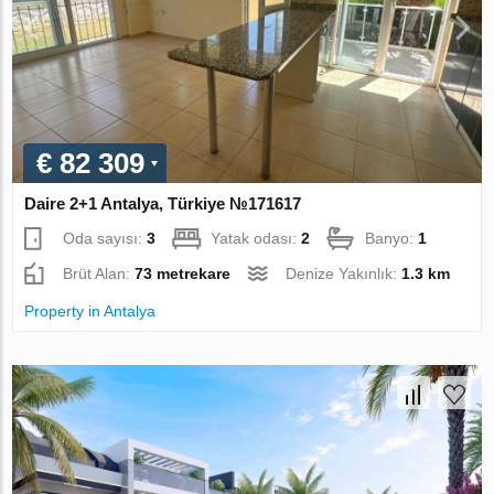
€ 82 309
Daire 2+1 Antalya, Türkiye №171617
Oda sayısı:
3
Yatak odası:
2
Banyo:
1
Brüt Alan:
73 metrekare
Denize Yakınlık:
1.3 km
Property in Antalya