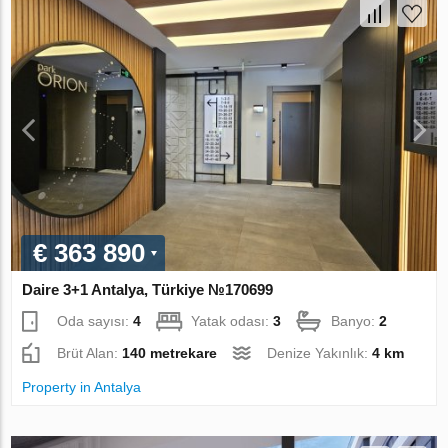
€ 363 890
Daire 3+1 Antalya, Türkiye №170699
Oda sayısı:
4
Yatak odası:
3
Banyo:
2
Brüt Alan:
140 metrekare
Denize Yakınlık:
4 km
Property in Antalya