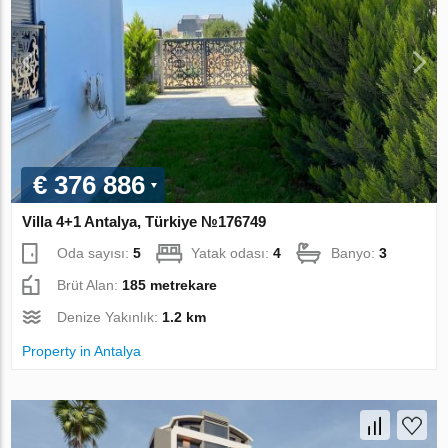
€ 376 886
Villa 4+1 Antalya, Türkiye №176749
Oda sayısı:
5
Yatak odası:
4
Banyo:
3
Brüt Alan:
185 metrekare
Denize Yakınlık:
1.2 km
Property in Antalya