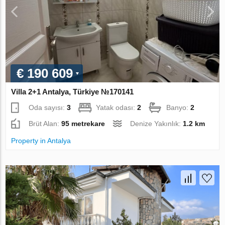
€ 190 609
Villa 2+1 Antalya, Türkiye №170141
Oda sayısı:
3
Yatak odası:
2
Banyo:
2
Brüt Alan:
95 metrekare
Denize Yakınlık:
1.2 km
Property in Antalya