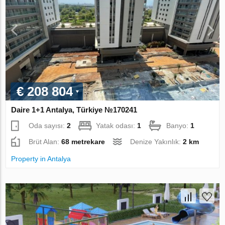
€ 208 804
Daire 1+1 Antalya, Türkiye №170241
Oda sayısı:
2
Yatak odası:
1
Banyo:
1
Brüt Alan:
68 metrekare
Denize Yakınlık:
2 km
Property in Antalya