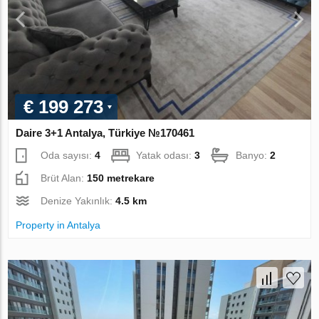
€ 199 273
Daire 3+1 Antalya, Türkiye №170461
Oda sayısı:
4
Yatak odası:
3
Banyo:
2
Brüt Alan:
150 metrekare
Denize Yakınlık:
4.5 km
Property in Antalya