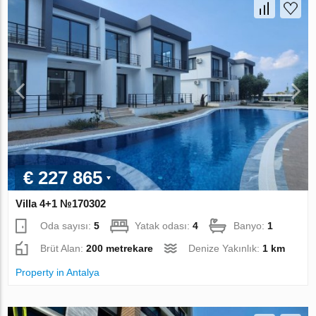
€ 227 865
Villa 4+1 №170302
Oda sayısı:
5
Yatak odası:
4
Banyo:
1
Brüt Alan:
200 metrekare
Denize Yakınlık:
1 km
Property in Antalya