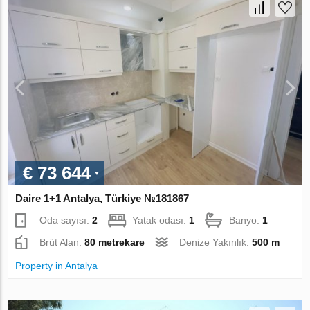
€ 73 644
Daire 1+1 Antalya, Türkiye №181867
Oda sayısı:
2
Yatak odası:
1
Banyo:
1
Brüt Alan:
80 metrekare
Denize Yakınlık:
500 m
Property in Antalya