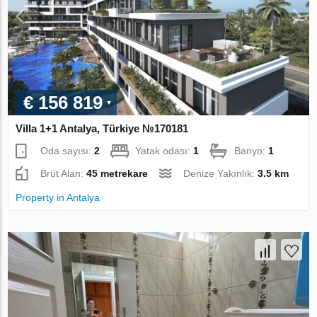
€ 156 819
Villa 1+1 Antalya, Türkiye №170181
Oda sayısı:
2
Yatak odası:
1
Banyo:
1
Brüt Alan:
45 metrekare
Denize Yakınlık:
3.5 km
Property in Antalya