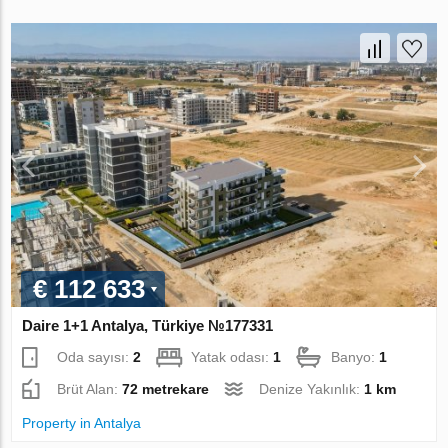
€ 112 633
Daire 1+1 Antalya, Türkiye №177331
Oda sayısı:
2
Yatak odası:
1
Banyo:
1
Brüt Alan:
72 metrekare
Denize Yakınlık:
1 km
Property in Antalya