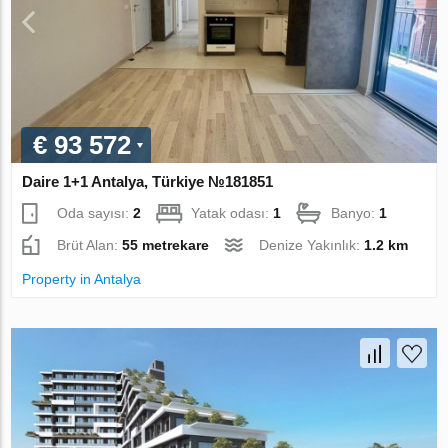
€ 93 572
Daire 1+1 Antalya, Türkiye №181851
Oda sayısı:
2
Yatak odası:
1
Banyo:
1
Brüt Alan:
55 metrekare
Denize Yakınlık:
1.2 km
Property in Antalya