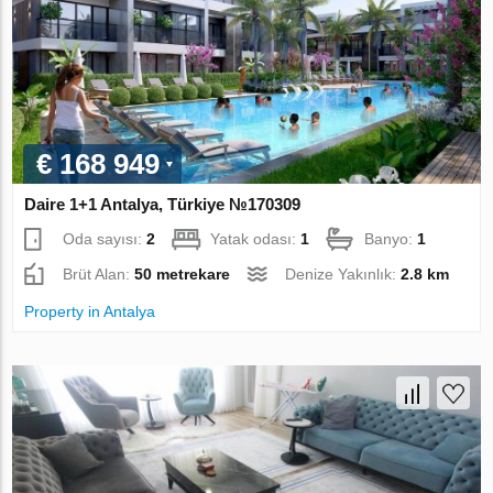
€ 168 949
Daire 1+1 Antalya, Türkiye №170309
Oda sayısı:
2
Yatak odası:
1
Banyo:
1
Brüt Alan:
50 metrekare
Denize Yakınlık:
2.8 km
Property in Antalya