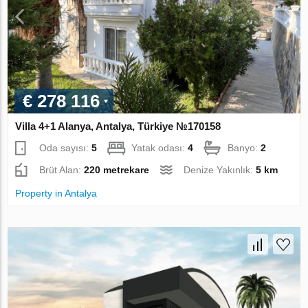
€ 278 116
Villa 4+1 Alanya, Antalya, Türkiye №170158
Oda sayısı:
5
Yatak odası:
4
Banyo:
2
Brüt Alan:
220 metrekare
Denize Yakınlık:
5 km
Property in Antalya