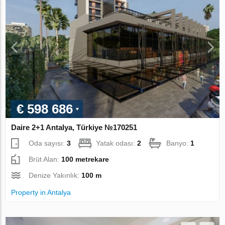
€ 598 686
Daire 2+1 Antalya, Türkiye №170251
Oda sayısı:
3
Yatak odası:
2
Banyo:
1
Brüt Alan:
100 metrekare
Denize Yakınlık:
100 m
Property in Antalya