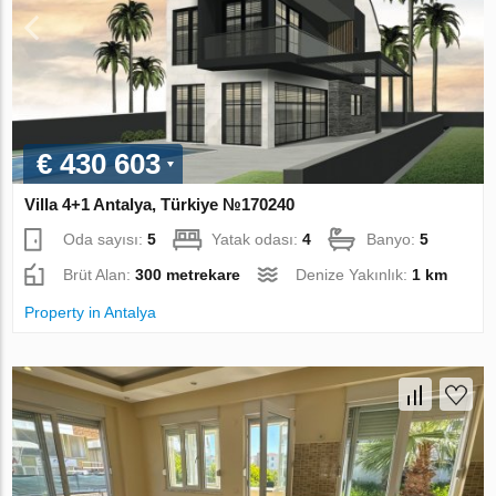
€ 430 603
Villa 4+1 Antalya, Türkiye №170240
Oda sayısı:
5
Yatak odası:
4
Banyo:
5
Brüt Alan:
300 metrekare
Denize Yakınlık:
1 km
Property in Antalya