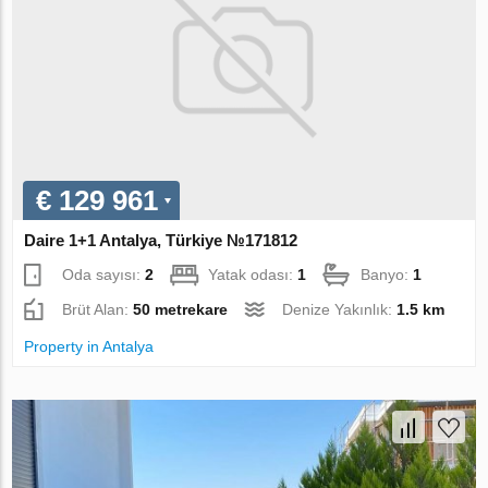
€ 129 961
Daire 1+1 Antalya, Türkiye №171812
Oda sayısı:
2
Yatak odası:
1
Banyo:
1
Brüt Alan:
50 metrekare
Denize Yakınlık:
1.5 km
Property in Antalya