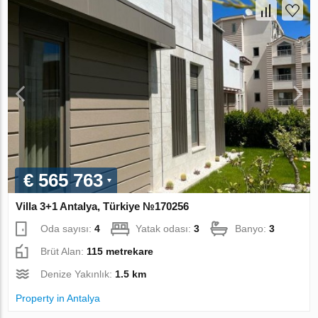
€ 565 763
Villa 3+1 Antalya, Türkiye №170256
Oda sayısı:
4
Yatak odası:
3
Banyo:
3
Brüt Alan:
115 metrekare
Denize Yakınlık:
1.5 km
Property in Antalya