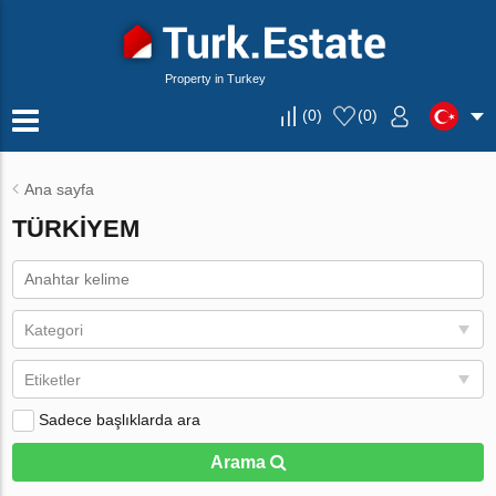
Property in Turkey
(
0
)
(
0
)
Ana sayfa
TÜRKIYEM
Kategori
Etiketler
Sadece başlıklarda ara
Arama