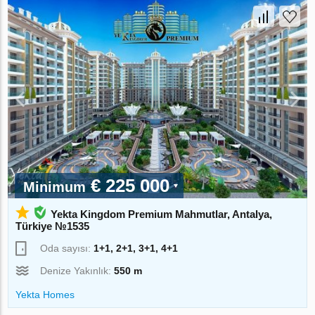
€ 225 000
Minimum
Yekta Kingdom Premium Mahmutlar, Antalya,
Türkiye №1535
Oda sayısı:
1+1, 2+1, 3+1, 4+1
Denize Yakınlık:
550 m
Yekta Homes