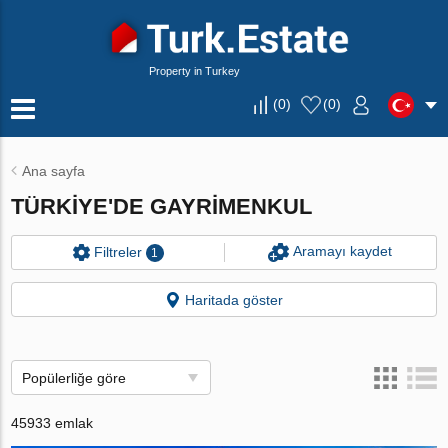
Property in Turkey
(
0
)
(
0
)
Ana sayfa
TÜRKIYE'DE GAYRIMENKUL
Aramayı kaydet
Filtreler
1
Haritada göster
Popülerliğe göre
45933 emlak