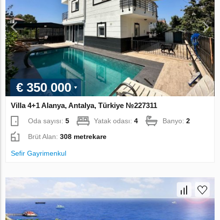
€ 350 000
Villa 4+1 Alanya, Antalya, Türkiye №227311
Oda sayısı:
5
Yatak odası:
4
Banyo:
2
Brüt Alan:
308 metrekare
Sefir Gayrimenkul