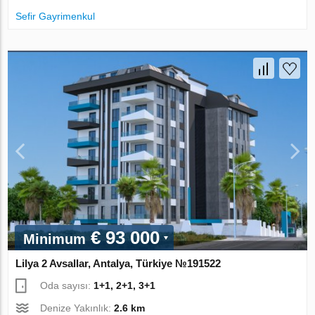
Sefir Gayrimenkul
€ 93 000
Minimum
Lilya 2 Avsallar, Antalya, Türkiye №191522
Oda sayısı:
1+1, 2+1, 3+1
Denize Yakınlık:
2.6 km