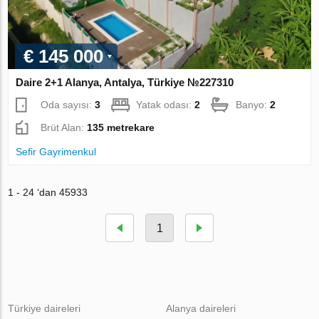
€ 145 000
Daire 2+1 Alanya, Antalya, Türkiye №227310
Oda sayısı:
3
Yatak odası:
2
Banyo:
2
Brüt Alan:
135 metrekare
Sefir Gayrimenkul
1 - 24 ‘dan 45933
1
Türkiye daireleri
Alanya daireleri