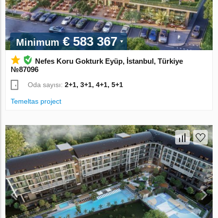
€ 583 367
Minimum
Nefes Koru Gokturk Eyüp, İstanbul, Türkiye
№87096
Oda sayısı:
2+1, 3+1, 4+1, 5+1
Temeltas project