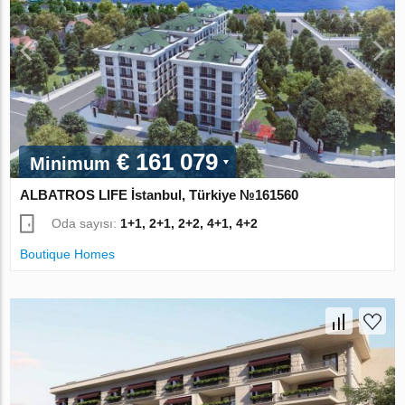
€ 161 079
Minimum
ALBATROS LIFE İstanbul, Türkiye №161560
Oda sayısı:
1+1, 2+1, 2+2, 4+1, 4+2
Boutique Homes