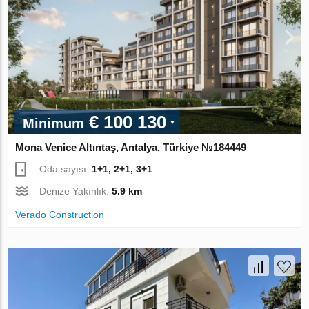
€ 100 130
Minimum
Mona Venice Altıntaş, Antalya, Türkiye №184449
Oda sayısı:
1+1, 2+1, 3+1
Denize Yakınlık:
5.9 km
Verado Construction