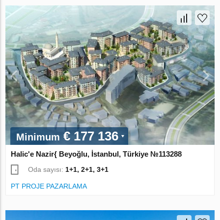
€ 177 136
Minimum
Halic'e Nazir{ Beyoğlu, İstanbul, Türkiye №113288
Oda sayısı:
1+1, 2+1, 3+1
PT PROJE PAZARLAMA