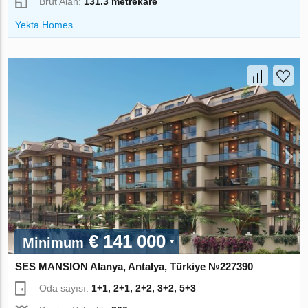
Brüt Alan:
131.3 metrekare
Yekta Homes
€ 141 000
Minimum
SES MANSION Alanya, Antalya, Türkiye №227390
Oda sayısı:
1+1, 2+1, 2+2, 3+2, 5+3