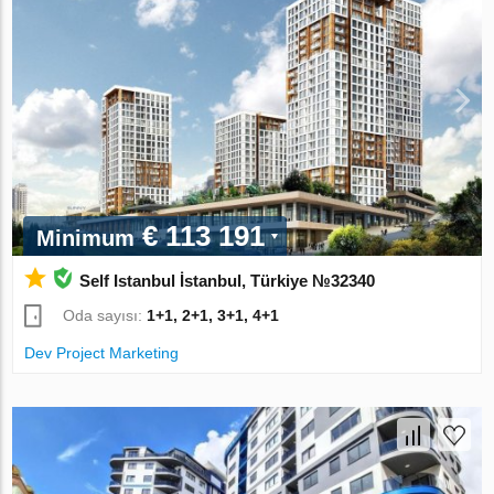
€ 113 191
Minimum
Self Istanbul İstanbul, Türkiye №32340
Oda sayısı:
1+1, 2+1, 3+1, 4+1
Dev Project Marketing