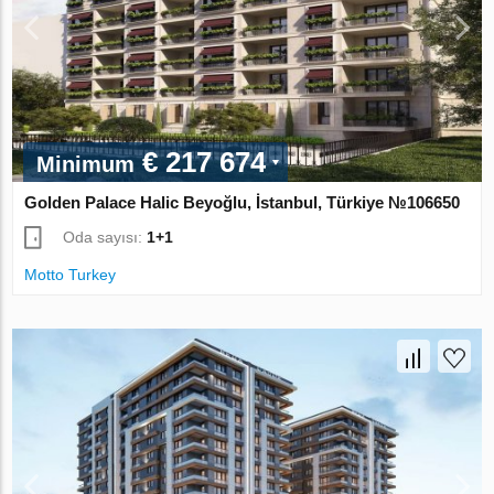
€ 217 674
Minimum
Golden Palace Halic Beyoğlu, İstanbul, Türkiye №106650
Oda sayısı:
1+1
Motto Turkey