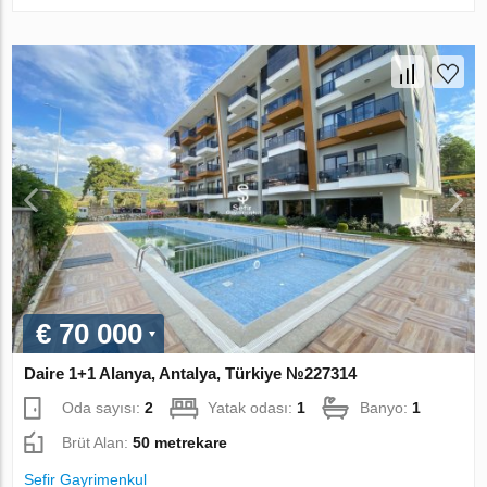
€ 70 000
Daire 1+1 Alanya, Antalya, Türkiye №227314
Oda sayısı:
2
Yatak odası:
1
Banyo:
1
Brüt Alan:
50 metrekare
Sefir Gayrimenkul