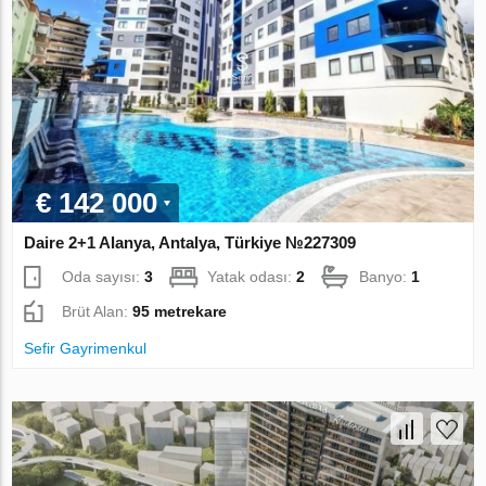
€ 142 000
Daire 2+1 Alanya, Antalya, Türkiye №227309
Oda sayısı:
3
Yatak odası:
2
Banyo:
1
Brüt Alan:
95 metrekare
Sefir Gayrimenkul