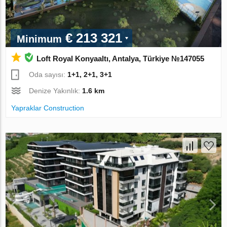
€ 213 321
Minimum
Loft Royal Konyaaltı, Antalya, Türkiye №147055
Oda sayısı:
1+1, 2+1, 3+1
Denize Yakınlık:
1.6 km
Yapraklar Construction