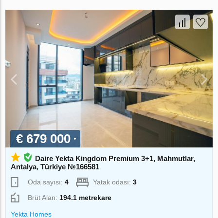
€ 679 000
Daire Yekta Kingdom Premium 3+1, Mahmutlar,
Antalya, Türkiye №166581
Oda sayısı:
4
Yatak odası:
3
Brüt Alan:
194.1 metrekare
Yekta Homes