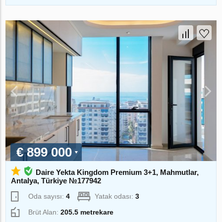
€ 899 000
Daire Yekta Kingdom Premium 3+1, Mahmutlar,
Antalya, Türkiye №177942
Oda sayısı:
4
Yatak odası:
3
Brüt Alan:
205.5 metrekare