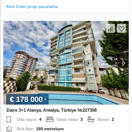
Kent Evleri proje pazarlama
€ 178 000
Daire 3+1 Alanya, Antalya, Türkiye №227308
Oda sayısı:
4
Yatak odası:
3
Banyo:
2
Brüt Alan:
180 metrekare