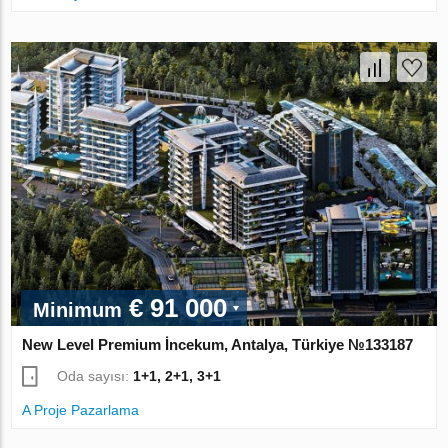
€ 91 000
Minimum
New Level Premium İncekum, Antalya, Türkiye №133187
Oda sayısı:
1+1, 2+1, 3+1
A Proje Pazarlama