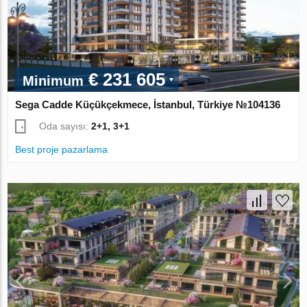
€ 231 605
Minimum
Sega Cadde Küçükçekmece, İstanbul, Türkiye №104136
Oda sayısı:
2+1, 3+1
Best proje pazarlama