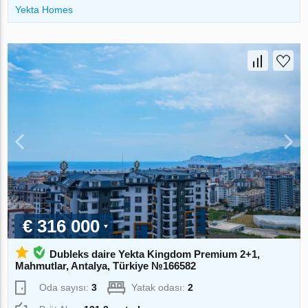
Yekta Homes
€ 316 000
Dubleks daire Yekta Kingdom Premium 2+1,
Mahmutlar, Antalya, Türkiye №166582
Oda sayısı:
3
Yatak odası:
2