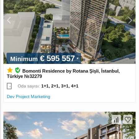
€ 595 557
Minimum
Bomonti Residence by Rotana Şişli, İstanbul,
Türkiye №32279
Oda sayısı:
1+1, 2+1, 3+1, 4+1
Dev Project Marketing