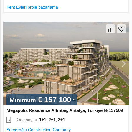
Kent Evleri proje pazarlama
€ 157 100
Minimum
Megapolis Residence Altıntaş, Antalya, Türkiye №137509
Oda sayısı:
1+1, 2+1, 3+1
Serveroğlu Construction Company