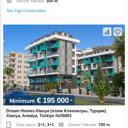
Denize Yakınlık:
300 m
Ses Yapi Construction
€ 195 000
Minimum
Dream Homes Alanya (пляж Клеопатры, Турция)
Alanya, Antalya, Türkiye №55901
Oda sayısı:
2+1, 3+1
Denize Yakınlık:
700 m