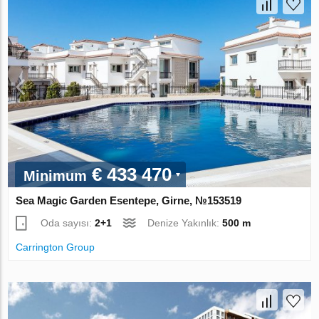
€ 433 470
Minimum
Sea Magic Garden Esentepe, Girne, №153519
Oda sayısı:
2+1
Denize Yakınlık:
500 m
Carrington Group