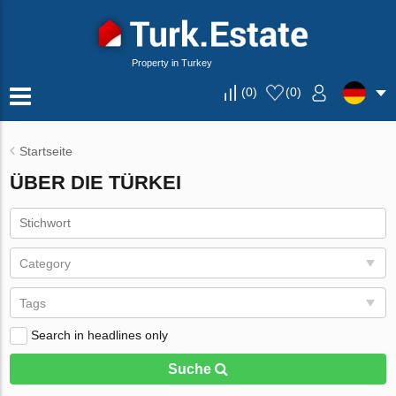
Property in Turkey
(
0
)
(
0
)
Startseite
ÜBER DIE TÜRKEI
Category
Tags
Search in headlines only
Suche