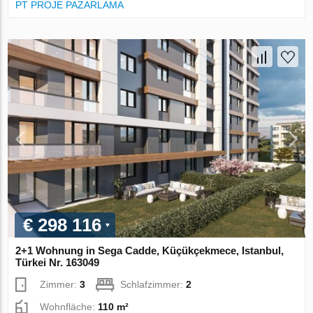
PT PROJE PAZARLAMA
€ 298 116
2+1 Wohnung in Sega Cadde, Küçükçekmece, Istanbul,
Türkei Nr. 163049
Zimmer:
3
Schlafzimmer:
2
Wohnfläche:
110 m²