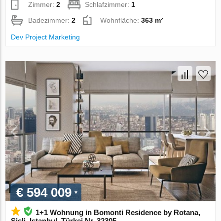
Zimmer:
2
Schlafzimmer:
1
Badezimmer:
2
Wohnfläche:
363 m²
Dev Project Marketing
€ 594 009
1+1 Wohnung in Bomonti Residence by Rotana,
Sisli, Istanbul, Türkei Nr. 32305