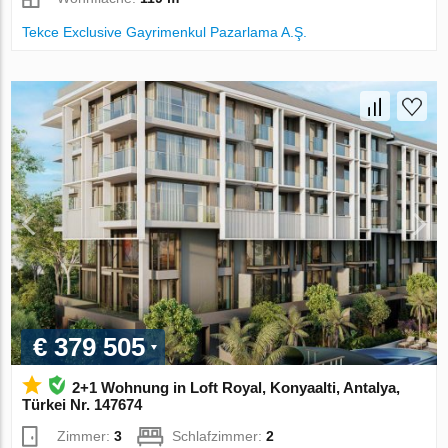
Tekce Exclusive Gayrimenkul Pazarlama A.Ş.
€ 379 505
2+1 Wohnung in Loft Royal, Konyaalti, Antalya,
Türkei Nr. 147674
Zimmer:
3
Schlafzimmer:
2