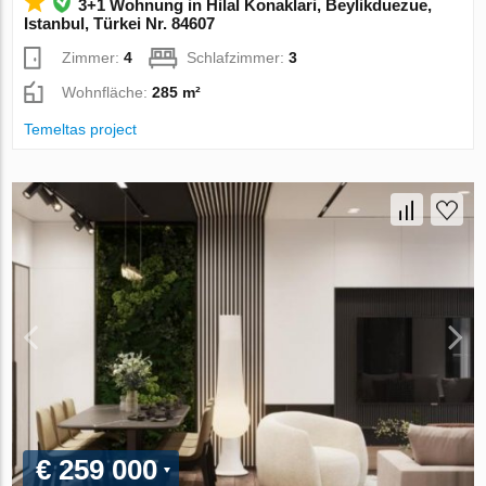
3+1 Wohnung in Hilal Konaklari, Beylikduezue,
Istanbul, Türkei Nr. 84607
Zimmer:
4
Schlafzimmer:
3
Wohnfläche:
285 m²
Temeltas project
€ 259 000