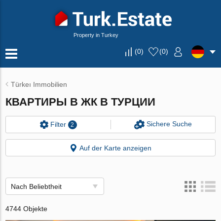
Property in Turkey
(
0
)
(
0
)
Türkeı Immobilien
КВАРТИРЫ В ЖК В ТУРЦИИ
Sichere Suche
Filter
2
Auf der Karte anzeigen
Nach Beliebtheit
4744 Objekte