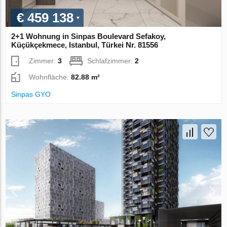
€ 459 138
2+1 Wohnung in Sinpas Boulevard Sefakoy,
Küçükçekmece, Istanbul, Türkei Nr. 81556
Zimmer:
3
Schlafzimmer:
2
Wohnfläche:
82.88 m²
Sinpas GYO