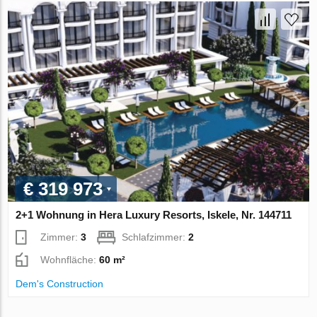
€ 319 973
2+1 Wohnung in Hera Luxury Resorts, Iskele, Nr. 144711
Zimmer:
3
Schlafzimmer:
2
Wohnfläche:
60 m²
Dem's Construction