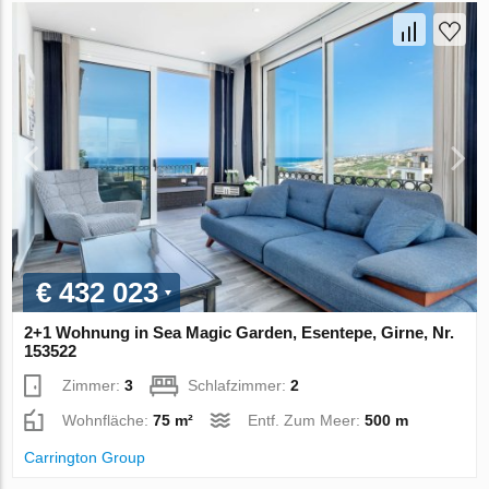
€ 432 023
2+1 Wohnung in Sea Magic Garden, Esentepe, Girne, Nr.
153522
Zimmer:
3
Schlafzimmer:
2
Wohnfläche:
75 m²
Entf. Zum Meer:
500 m
Carrington Group