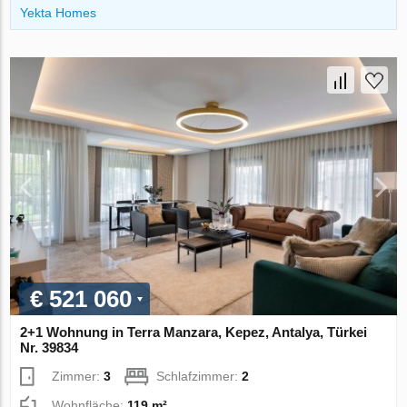
Yekta Homes
€ 521 060
2+1 Wohnung in Terra Manzara, Kepez, Antalya, Türkei
Nr. 39834
Zimmer:
3
Schlafzimmer:
2
Wohnfläche:
119 m²