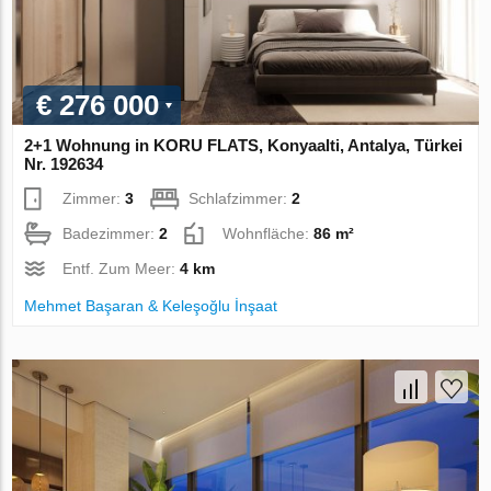
€ 276 000
2+1 Wohnung in KORU FLATS, Konyaalti, Antalya, Türkei
Nr. 192634
Zimmer:
3
Schlafzimmer:
2
Badezimmer:
2
Wohnfläche:
86 m²
Entf. Zum Meer:
4 km
Mehmet Başaran & Keleşoğlu İnşaat