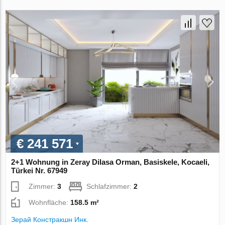
€ 241 571
2+1 Wohnung in Zeray Dilasa Orman, Basiskele, Kocaeli,
Türkei Nr. 67949
Zimmer:
3
Schlafzimmer:
2
Wohnfläche:
158.5 m²
Зерай Констракшн Инк.