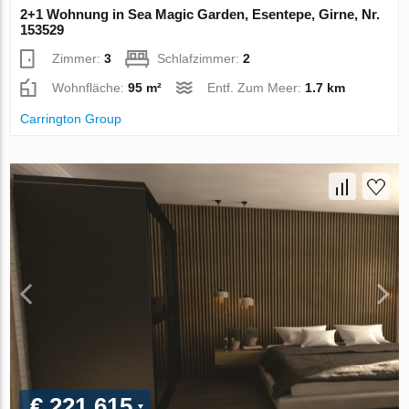
2+1 Wohnung in Sea Magic Garden, Esentepe, Girne, Nr.
153529
Zimmer:
3
Schlafzimmer:
2
Wohnfläche:
95 m²
Entf. Zum Meer:
1.7 km
Carrington Group
€ 221 615