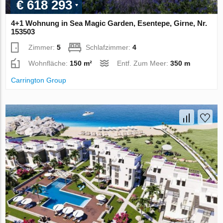
€ 618 293
4+1 Wohnung in Sea Magic Garden, Esentepe, Girne, Nr.
153503
Zimmer:
5
Schlafzimmer:
4
Wohnfläche:
150 m²
Entf. Zum Meer:
350 m
Carrington Group