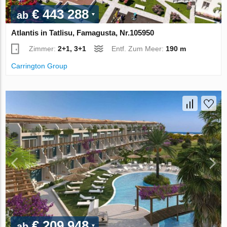
€ 443 288
ab
Atlantis in Tatlisu, Famagusta, Nr.105950
Zimmer:
2+1, 3+1
Entf. Zum Meer:
190 m
Carrington Group
€ 209 948
ab