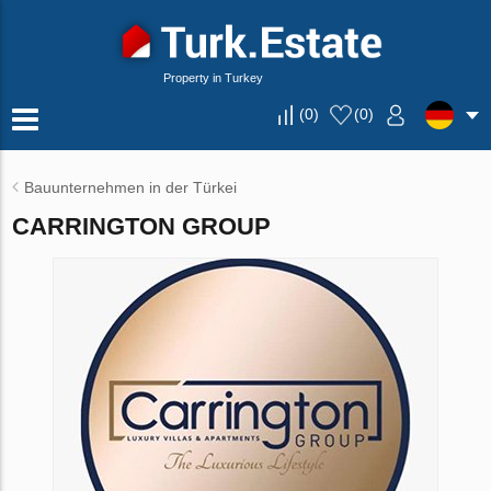
Property in Turkey
(
0
)
(
0
)
Bauunternehmen in der Türkei
CARRINGTON GROUP