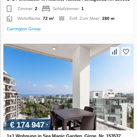
Zimmer:
2
Schlafzimmer:
1
Wohnfläche:
72 m²
Entf. Zum Meer:
280 m
Carrington Group
€ 174 947
1+1 Wohnung in Sea Magic Garden, Girne, Nr. 153537