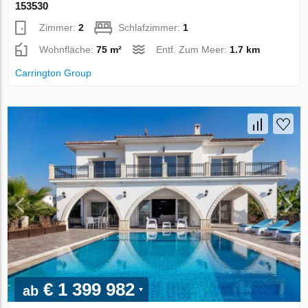
153530
Zimmer:
2
Schlafzimmer:
1
Wohnfläche:
75 m²
Entf. Zum Meer:
1.7 km
Carrington Group
€ 1 399 982
ab