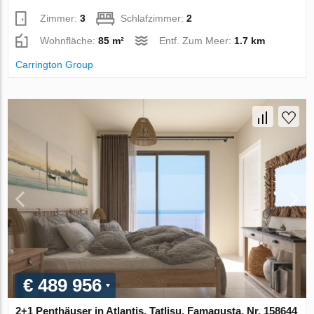
Zimmer:
3
Schlafzimmer:
2
Wohnfläche:
85 m²
Entf. Zum Meer:
1.7 km
Carrington Group
€ 489 956
2+1 Penthäuser in Atlantis, Tatlisu, Famagusta, Nr. 158644