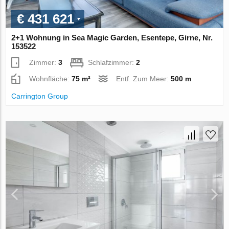
€ 431 621
2+1 Wohnung in Sea Magic Garden, Esentepe, Girne, Nr.
153522
Zimmer:
3
Schlafzimmer:
2
Wohnfläche:
75 m²
Entf. Zum Meer:
500 m
Carrington Group