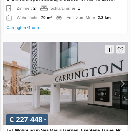
Zimmer:
2
Schlafzimmer:
1
Wohnfläche:
70 m²
Entf. Zum Meer:
2.3 km
Carrington Group
€ 227 448
1+1 Wohnung in Sea Magic Garden, Esentepe, Girne, Nr.