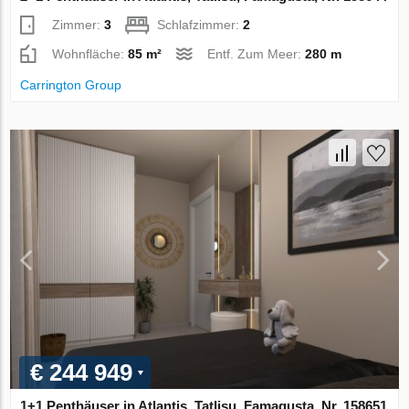
Zimmer:
3
Schlafzimmer:
2
Wohnfläche:
85 m²
Entf. Zum Meer:
280 m
Carrington Group
€ 244 949
1+1 Penthäuser in Atlantis, Tatlisu, Famagusta, Nr. 158651