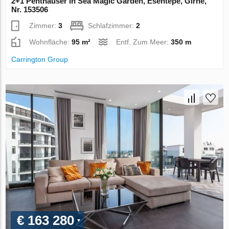
2+1 Penthäuser in Sea Magic Garden, Esentepe, Girne,
Nr. 153506
Zimmer:
3
Schlafzimmer:
2
Wohnfläche:
95 m²
Entf. Zum Meer:
350 m
Carrington Group
€ 163 280