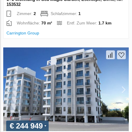
153532
Zimmer:
2
Schlafzimmer:
1
Wohnfläche:
70 m²
Entf. Zum Meer:
1.7 km
Carrington Group
€ 244 949