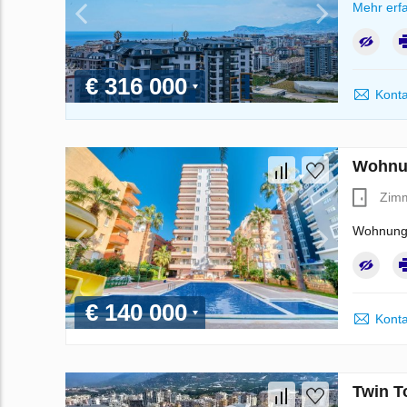
Mehr erf
€ 316 000
Konta
Wohnun
Zim
Wohnung,
€ 140 000
Konta
Twin T