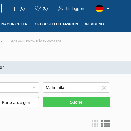
(
0
)
(
0
)
Einloggen
NACHRICHTEN
OFT GESTELLTE FRAGEN
WERBUNG
›
Недвижимость в Махмутларе
er
Suche
r Karte anzeigen