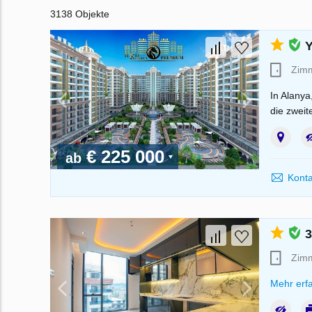
3138 Objekte
Y
Zim
In Alanya
die zweit
€ 225 000
ab
Konta
3
Zim
Mehr erf