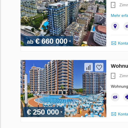
Zim
Mehr erf
€ 660 000
ab
Konta
Wohnun
Zim
Wohnung,
€ 250 000
Konta