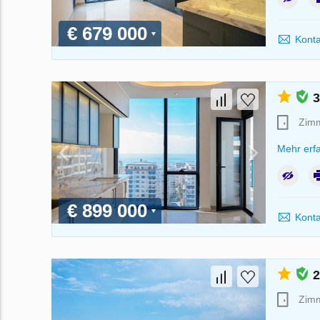
€ 679 000
Konta
3
Zim
Mehr erf
€ 899 000
Konta
2
Zim