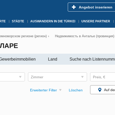
Angebot inserieren
RTE
STÄDTE
AUSWANDERN IN DIE TÜRKEI
UNSERE PARTNER
мноморском регионе (регион)
›
Недвижимость в Анталье (провинция)
ЛАРЕ
Gewerbeimmobilien
Land
Suche nach Listennumm
Zimmer
Preis, €
Auf de
Erweiterter Filter
Löschen