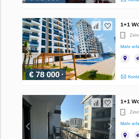
1+1 Wo
Zim
Mehr erf
€ 78 000
Konta
1+1 Wo
Zim
Mehr erf