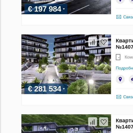
€ 197 984
Связ
Кварти
№1407
Ком
Подробн
€ 281 534
Связ
Кварти
№1407