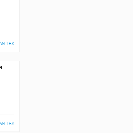
AN TRK
я
AN TRK