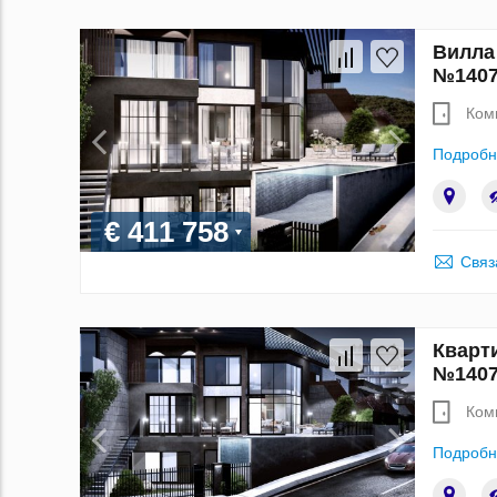
Вилла 
№1407
Ком
Подробн
€ 411 758
Связ
Кварти
№1407
Ком
Подробн