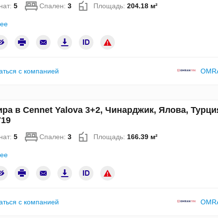
нат:
5
Спален:
3
Площадь:
204.18 м²
ее
аться с компанией
OMR
ра в Cennet Yalova 3+2, Чинарджик, Ялова, Турци
19
нат:
5
Спален:
3
Площадь:
166.39 м²
ее
аться с компанией
OMR