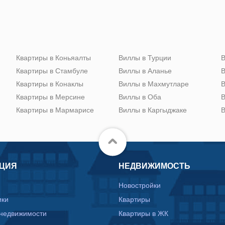
Квартиры в Коньяалты
Виллы в Турции
В
Квартиры в Стамбуле
Виллы в Аланье
В
Квартиры в Конаклы
Виллы в Махмутларе
В
Квартиры в Мерсине
Виллы в Оба
В
Квартиры в Мармарисе
Виллы в Каргыджаке
В
ЦИЯ
НЕДВИЖИМОСТЬ
Новостройки
ики
Квартиры
 недвижимости
Квартиры в ЖК