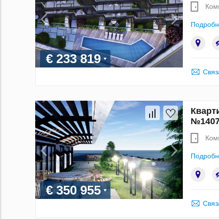
Ком
Подробн
€ 233 819
Связ
Кварти
№1407
Ком
Подробн
€ 350 955
Связ