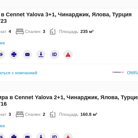
в Cennet Yalova 3+1, Чинарджик, Ялова, Турция
23
нат:
4
Спален:
3
Площадь:
235 м²
ее
аться с компанией
OMR
ра в Cennet Yalova 2+1, Чинарджик, Ялова, Турци
16
нат:
3
Спален:
2
Площадь:
160.8 м²
ее