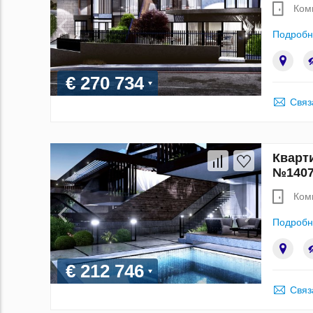
Ком
Подробн
€ 270 734
Связ
Кварти
№1407
Ком
Подробн
€ 212 746
Связ