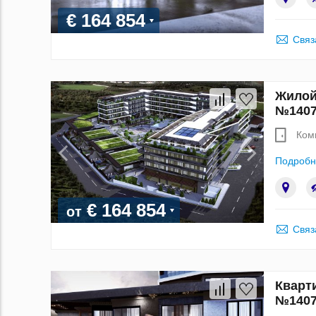
€ 164 854
Связ
Жилой
№1407
Ком
Подробн
€ 164 854
от
Связ
Кварти
№1407