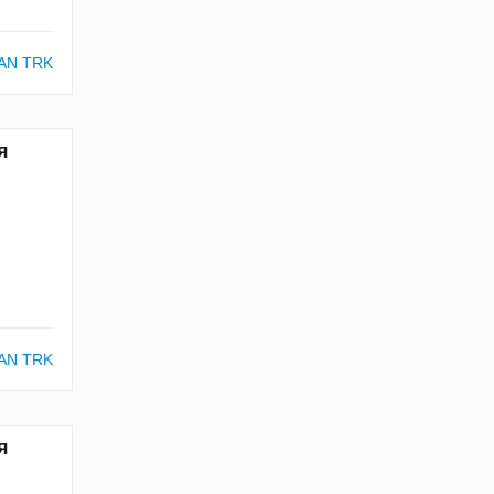
AN TRK
я
AN TRK
я