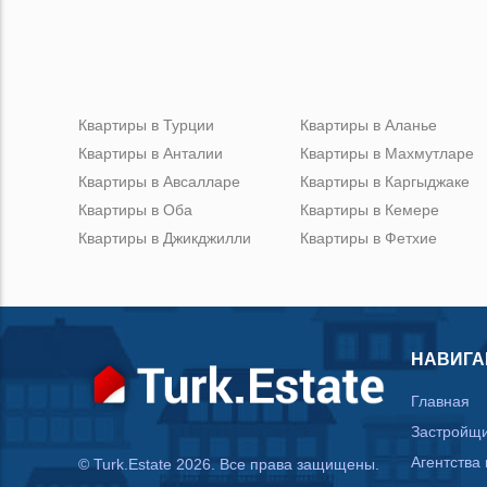
Квартиры в Турции
Квартиры в Аланье
Квартиры в Анталии
Квартиры в Махмутларе
Квартиры в Авсалларе
Квартиры в Каргыджаке
Квартиры в Оба
Квартиры в Кемере
Квартиры в Джикджилли
Квартиры в Фетхие
НАВИГА
Главная
Застройщ
Агентства
© Turk.Estate 2026. Все права защищены.