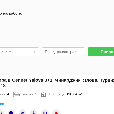
о его работе.
Поис
Цена, €
ра в Cennet Yalova 3+1, Чинарджик, Ялова, Турци
18
нат:
4
Спален:
3
Площадь:
116.04 м²
ее