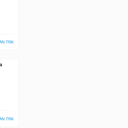
AN TRK
я
AN TRK