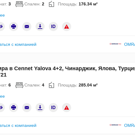
нат:
3
Спален:
2
Площадь:
176.34 м²
ее
аться с компанией
OMR
ра в Cennet Yalova 4+2, Чинарджик, Ялова, Турци
21
нат:
6
Спален:
4
Площадь:
285.04 м²
ее
аться с компанией
OMR