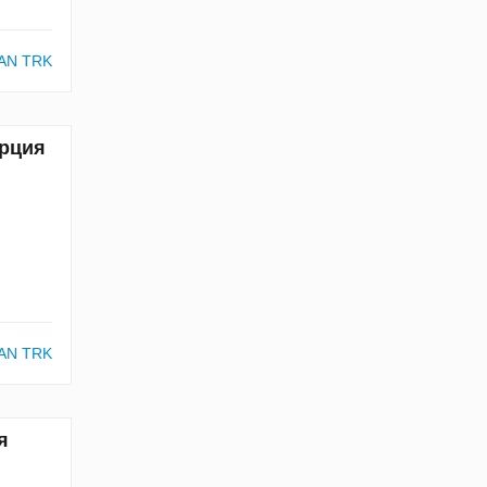
AN TRK
урция
AN TRK
я