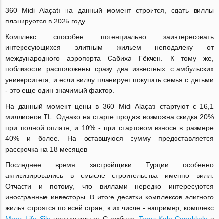
360 Midi Alaçatı на данный момент строится, сдать виллы
планируется в 2025 году.
Комплекс способен потенциально заинтересовать
интересующихся элитным жильем неподалеку от
международного аэропорта Сабиха Гёкчен. К тому же,
поблизости расположены сразу два известных стамбульских
университета, и если виллу планирует покупать семья с детьми
- это еще один значимый фактор.
На данный момент цены в 360 Midi Alaçatı стартуют с 16,1
миллионов TL. Однако на старте продаж возможна скидка 20%
при полной оплате, и 10% - при стартовом взносе в размере
40% и более. На оставшуюся сумму предоставляется
рассрочка на 18 месяцев.
Последнее время застройщики Турции особенно
активизировались в смысле строительства именно вилл.
Отчасти и потому, что виллами нередко интересуются
иностранные инвесторы. В итоге десятки комплексов элитного
жилья строятся по всей стран; в их числе - например, комплекс
Mona Life Şile
неподалеку от Стамбула,
Teras Kale Çanakkale
в