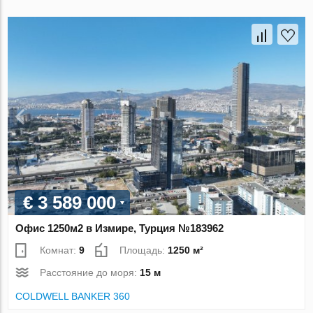
€ 3 589 000
Офис 1250м2 в Измире, Турция №183962
Комнат:
9
Площадь:
1250 м²
Расстояние до моря:
15 м
COLDWELL BANKER 360