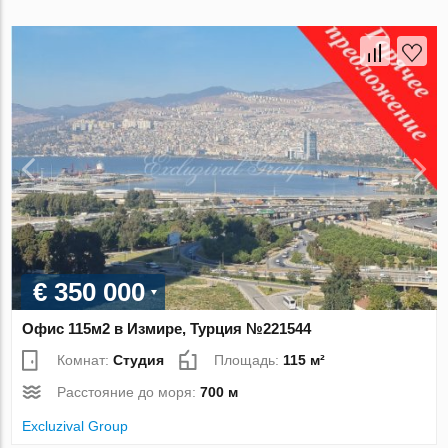
€ 350 000
Офис 115м2 в Измире, Турция №221544
Комнат:
Студия
Площадь:
115 м²
Расстояние до моря:
700 м
Excluzival Group