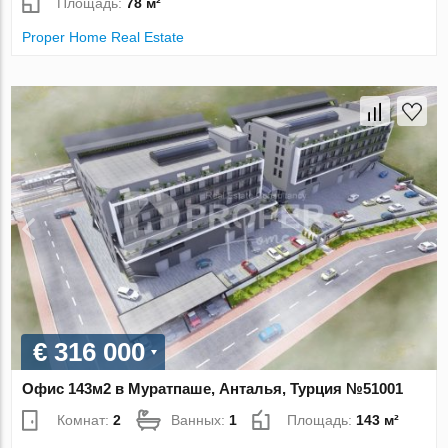
Площадь:
78 м²
Proper Home Real Estate
€ 316 000
Офис 143м2 в Муратпаше, Анталья, Турция №51001
Комнат:
2
Ванных:
1
Площадь:
143 м²