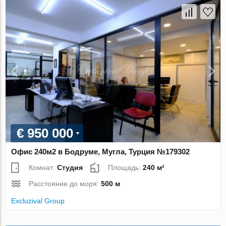
€ 950 000
Офис 240м2 в Бодруме, Мугла, Турция №179302
Комнат:
Студия
Площадь:
240 м²
Расстояние до моря:
500 м
Excluzival Group