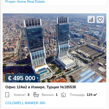
Proper Home Real Estate
€ 495 000
Офис 124м2 в Измире, Турция №185538
Комнат:
3
Ванных:
1
Площадь:
124 м²
COLDWELL BANKER 360