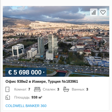
€ 5 698 000
Офис 938м2 в Измире, Турция №183961
Комнат:
7
Спален:
3
Ванных:
3
Площадь:
938 м²
COLDWELL BANKER 360