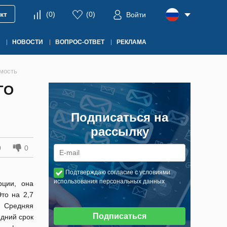
кт
(
0
)
(
0
)
Войти
НОВОСТИ
ВОПРОС-ОТВЕТ
РЕКЛАМА
имость
ГО
Подписаться на
рассылку
0
0
Подтверждаю согласие с условиями
использования персональных данных
рции, она
то на 2,7
 Средняя
Подписаться
едний срок