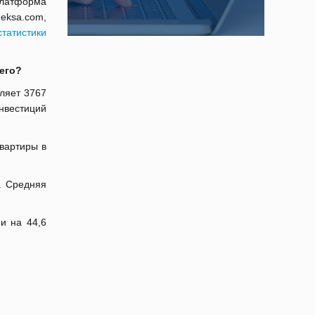
платформа
ksa.com,
татистики
сего?
ляет 3767
инвестиций
квартиры в
. Средняя
и на 44,6