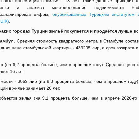
зврата инвестиций в жильё - 18 лет. Такие данные приводит 
ценки и анализа местоположения недвижимости Ende
роанализировав цифры,
опубликованные Турецким институтом с
ÜİK)
.
каких городах Турции жильё покупается и продаётся лучше в
амбул.
Средняя стоимость квадратного метра в Стамбуле состав
едняя цена стамбульской квартиры - 433205 лир, а срок возврата 
р (на 6,2 процента больше, чем в прошлом году). Средняя цена 
ляет 16 лет.
мости - 3069 лир (на 8,3 процента больше, чем в прошлом году)
ций в жильё занимает 20 лет.
бъектов жилья (на 9,1 процента больше, чем в апреле 2020-го 