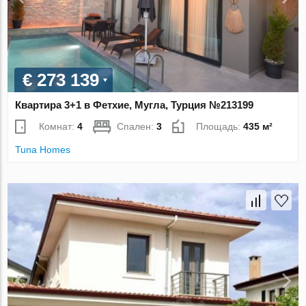
€ 273 139
Квартира 3+1 в Фетхие, Мугла, Турция №213199
Комнат:
4
Спален:
3
Площадь:
435 м²
Tuna Homes