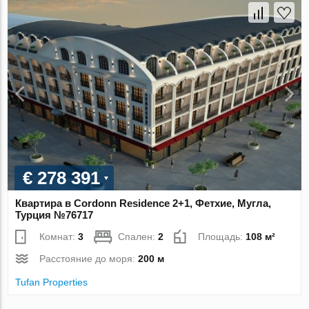
€ 278 391
Квартира в Cordonn Residence 2+1, Фетхие, Мугла,
Турция №76717
Комнат:
3
Спален:
2
Площадь:
108 м²
Расстояние до моря:
200 м
Tufan Properties