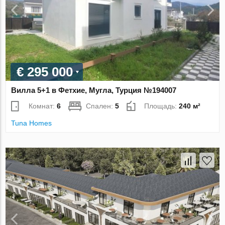
€ 295 000
Вилла 5+1 в Фетхие, Мугла, Турция №194007
Комнат:
6
Спален:
5
Площадь:
240 м²
Tuna Homes