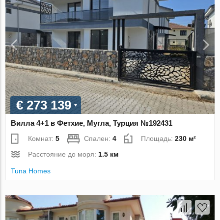
€ 273 139
Вилла 4+1 в Фетхие, Мугла, Турция №192431
Комнат:
5
Спален:
4
Площадь:
230 м²
Расстояние до моря:
1.5 км
Tuna Homes