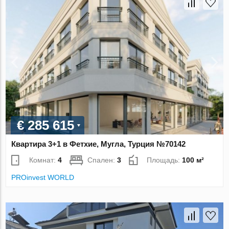
€ 285 615
Квартира 3+1 в Фетхие, Мугла, Турция №70142
Комнат:
4
Спален:
3
Площадь:
100 м²
PROinvest WORLD