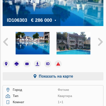
ID106303
€ 286 000
Показать на карте
Город
Фетхие
Тип
Квартира
Комнат
1+1