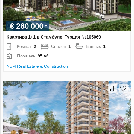
€ 280 000
Квартира 1+1 в Стамбуле, Турция №105069
Комнат:
2
Спален:
1
Ванных:
1
Площадь:
95 м²
NSM Real Estate & Construction