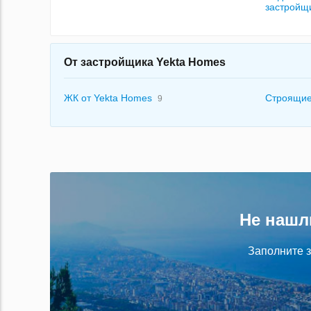
застройщ
От застройщика Yekta Homes
ЖК от Yekta Homes
Строящи
9
Не нашл
Заполните з