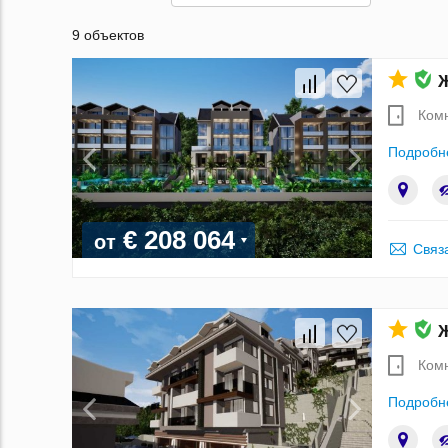
9 объектов
Ж
Ком
Подробн
€ 208 064
от
Связ
Ж
Ком
Подробн