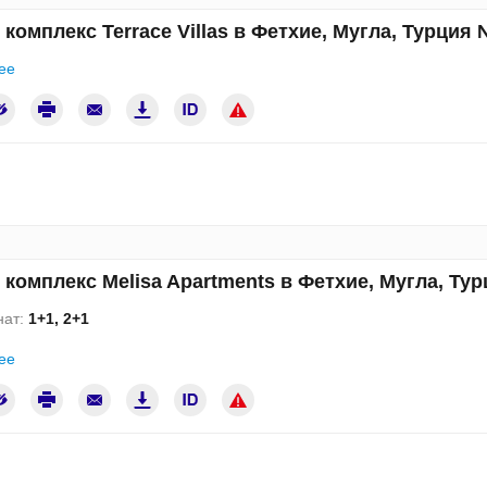
комплекс Terrace Villas в Фетхие, Мугла, Турция
ее
комплекс Melisa Apartments в Фетхие, Мугла, Ту
нат:
1+1, 2+1
ее