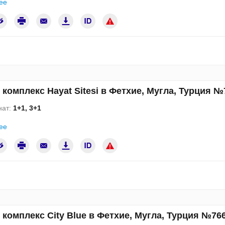
ее
комплекс Hayat Sitesi в Фетхие, Мугла, Турция №
нат:
1+1, 3+1
ее
комплекс City Blue в Фетхие, Мугла, Турция №76