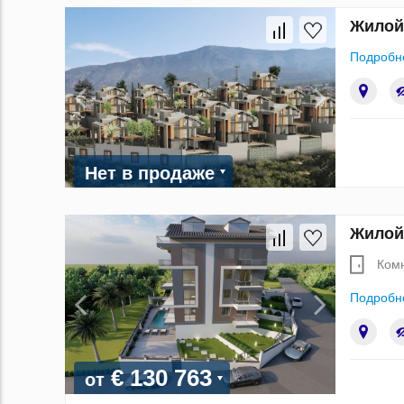
Жилой 
Подробн
Нет в продаже
Жилой 
Ком
Подробн
€ 130 763
от