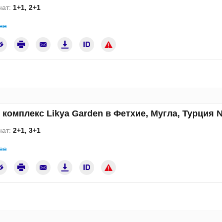
нат:
1+1, 2+1
ее
комплекс Likya Garden в Фетхие, Мугла, Турция 
нат:
2+1, 3+1
ее