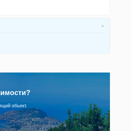
жимости?
ящий объект.