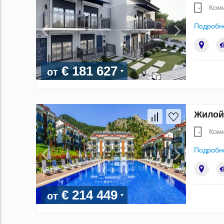
Ком
Подробн
€ 181 627
от
Жилой 
Ком
Подробн
€ 214 449
от