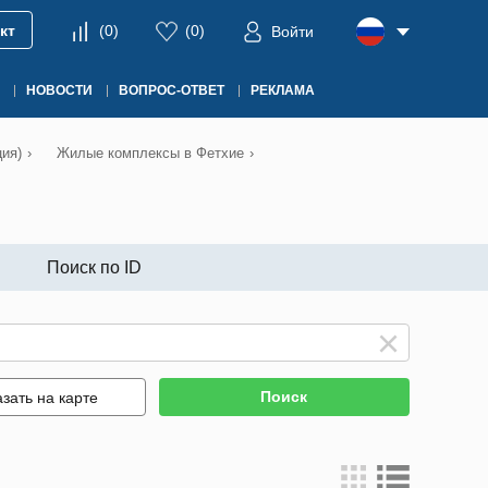
кт
(
0
)
(
0
)
Войти
НОВОСТИ
ВОПРОС-ОТВЕТ
РЕКЛАМА
ия)
›
Жилые комплексы в Фетхие
›
Поиск по ID
Поиск
зать на карте