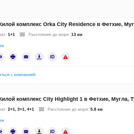
илой комплекс Orka City Residence в Фетхие, Му
нат:
1+1
Расстояние до моря:
13 км
ее
аться с компанией
илой комплекс City Highlight 1 в Фетхие, Мугла,
нат:
2+1, 3+1, 4+1
Расстояние до моря:
5.8 км
ее