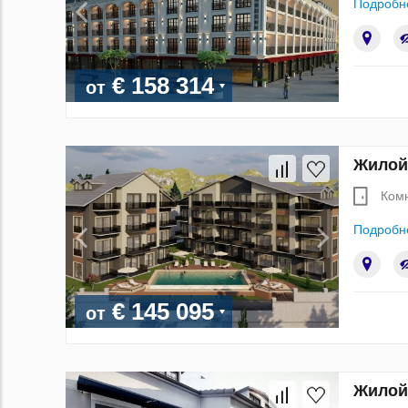
Подробн
€ 158 314
от
Жилой 
Ком
Подробн
€ 145 095
от
Жилой 