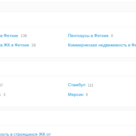
 в Фетхие
Пентхаусы в Фетхие
136
6
 в ЖК в Фетхие
Коммерческая недвижимость в Ф
28
Стамбул
87
111
с
Мерсин
3
6
ость в строящихся ЖК от