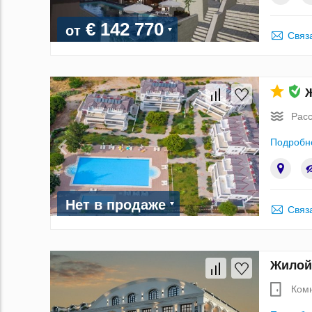
€ 142 770
от
Связ
Ж
Расс
Подробн
Нет в продаже
Связ
Жилой 
Ком