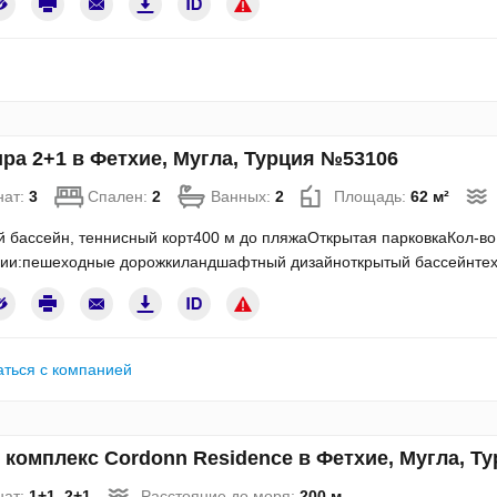
ра 2+1 в Фетхие, Мугла, Турция №53106
нат:
3
Спален:
2
Ванных:
2
Площадь:
62 м²
 бассейн, теннисный корт400 м до пляжаОткрытая парковкаКол-во
ии:пешеходные дорожкиландшафтный дизайноткрытый бассейнтехн
аться с компанией
комплекс Cordonn Residence в Фетхие, Мугла, Т
нат:
1+1, 2+1
Расстояние до моря:
200 м