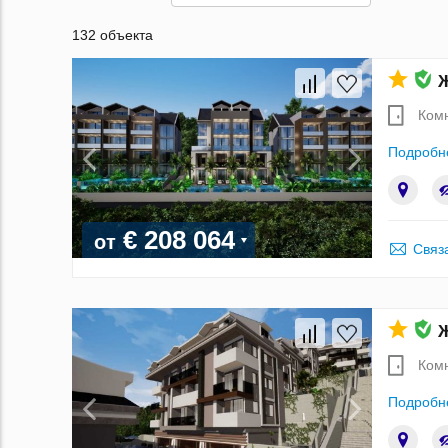
132 объекта
Ж
Ком
Подробн
€ 208 064
от
Связ
Ж
Ком
Подробн