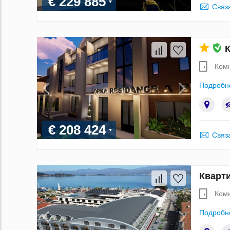
€ 229 885
Связ
К
Ком
Подробн
€ 208 424
Связ
Кварти
Ком
Подробн