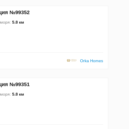
урция №99352
 моря:
5.8 км
Orka Homes
урция №99351
 моря:
5.8 км