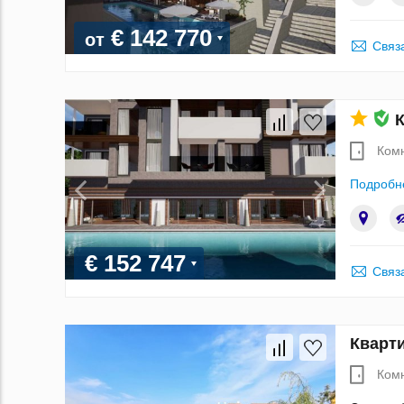
€ 142 770
от
Связ
К
Ком
Подробн
€ 152 747
Связ
Кварти
Ком