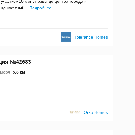
участком10 минут езды до центра города и
андшафтный...
Подробнее
Tolerance Homes
урция №42683
 моря:
5.8 км
Orka Homes