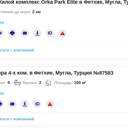
илой комплекс Orka Park Elite в Фетхие, Мугла, 
тояние до моря:
2 км
ее
аться с компанией
ра 4-х ком. в Фетхие, Мугла, Турция №87583
нат:
4
Ванных:
2
Площадь:
100 м²
ее
аться с компанией