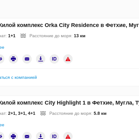
илой комплекс Orka City Residence в Фетхие, Му
нат:
1+1
Расстояние до моря:
13 км
ее
аться с компанией
илой комплекс City Highlight 1 в Фетхие, Мугла,
нат:
2+1, 3+1, 4+1
Расстояние до моря:
5.8 км
ее