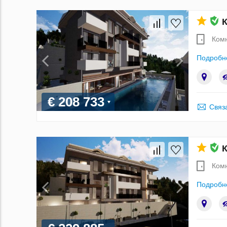
К
Ком
Подробн
€ 208 733
Связ
К
Ком
Подробн