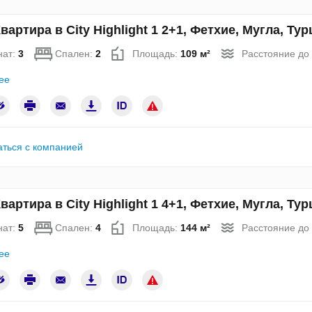
вартира в City Highlight 1 2+1, Фетхие, Мугла, Т
нат:
3
Спален:
2
Площадь:
109 м²
Расстояние до
ее
аться с компанией
вартира в City Highlight 1 4+1, Фетхие, Мугла, Т
нат:
5
Спален:
4
Площадь:
144 м²
Расстояние до
ее