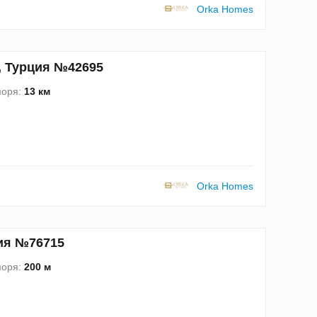
Orka Homes
а, Турция №42695
моря:
13 км
Orka Homes
ция №76715
моря:
200 м