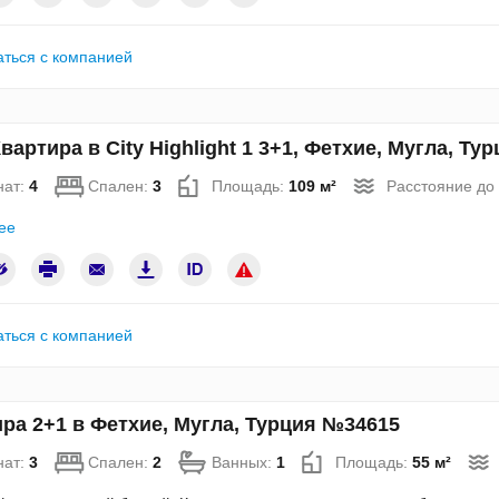
аться с компанией
вартира в City Highlight 1 3+1, Фетхие, Мугла, Т
нат:
4
Спален:
3
Площадь:
109 м²
Расстояние до
ее
аться с компанией
ра 2+1 в Фетхие, Мугла, Турция №34615
нат:
3
Спален:
2
Ванных:
1
Площадь:
55 м²