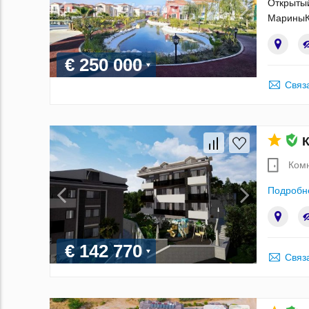
Открытый
МариныК
€ 250 000
Связ
К
Ком
Подробн
€ 142 770
Связ