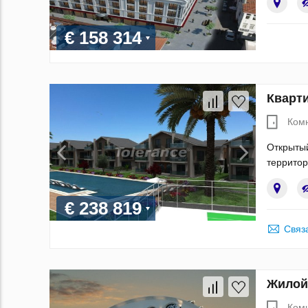
€ 158 314
Кварти
Ком
Открытый
территор
€ 238 819
Связ
Жилой 
Ком