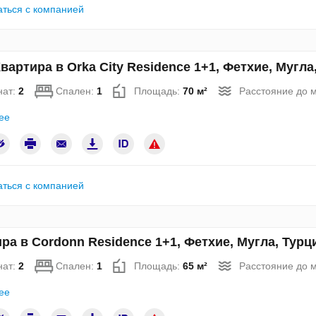
аться с компанией
вартира в Orka City Residence 1+1, Фетхие, Мугл
нат:
2
Спален:
1
Площадь:
70 м²
Расстояние до 
ее
аться с компанией
ра в Cordonn Residence 1+1, Фетхие, Мугла, Тур
нат:
2
Спален:
1
Площадь:
65 м²
Расстояние до 
ее