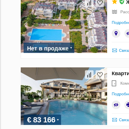
Ж
Расс
Подробн
Нет в продаже
Связ
Кварти
Ком
Подробн
€ 83 166
Связ