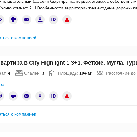
 плавательный бассейнКвартиры на первых этажах с собственным 
ол-во комнат: 2+1Особенности территории:пешеходные дорожкил
аться с компанией
вартира в City Highlight 1 3+1, Фетхие, Мугла, Т
нат:
4
Спален:
3
Площадь:
104 м²
Расстояние до
ее
аться с компанией