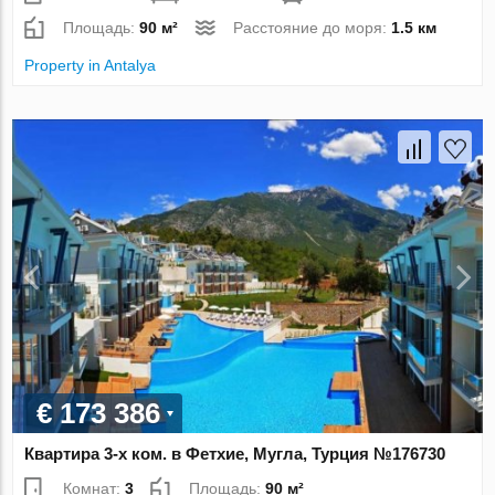
Площадь:
90 м²
Расстояние до моря:
1.5 км
Property in Antalya
€ 173 386
Квартира 3-х ком. в Фетхие, Мугла, Турция №176730
Комнат:
3
Площадь:
90 м²