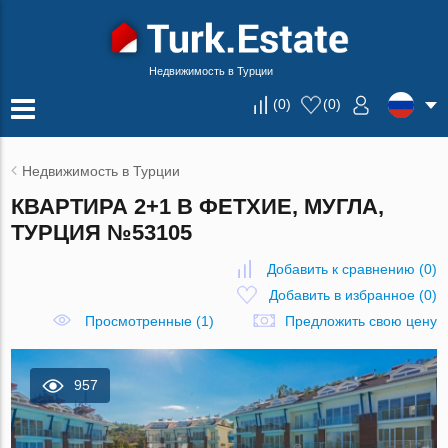
Недвижимость в Турции
(
0
)
(
0
)
Недвижимость в Турции
КВАРТИРА 2+1 В ФЕТХИЕ, МУГЛА,
ТУРЦИЯ №53105
Добавить к сравнению
(
0
)
Добавить в избранное
(
0
)
Просмотренные (1)
Предложить свою цену
957