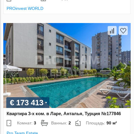
PROinvest WORLD
€ 173 413
Квартира 3-х ком. в Ларе, Анталья, Турция №177846
Комнат:
3
Ванных:
2
Площадь:
90 м²
Pro Team Estate