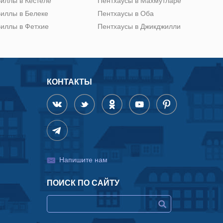
иллы в Кестеле
Пентхаусы в Махмутларе
иллы в Белеке
Пентхаусы в Оба
иллы в Фетхие
Пентхаусы в Джикджилли
КОНТАКТЫ
Напишите нам
ПОИСК ПО САЙТУ