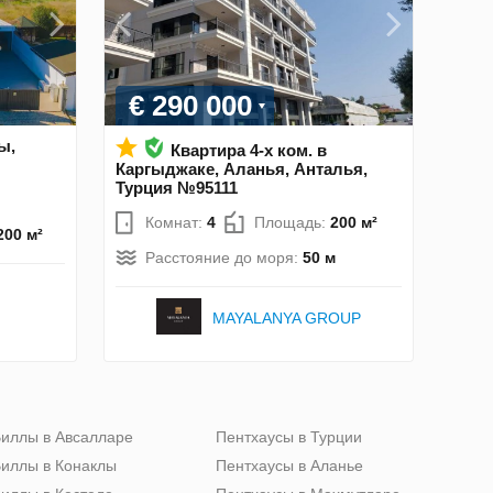
€ 290 000
ы,
Квартира 4-х ком. в
Каргыджаке, Аланья, Анталья,
Турция №95111
Комнат:
4
Площадь:
200 м²
200 м²
Расстояние до моря:
50 м
MAYALANYA GROUP
иллы в Авсалларе
Пентхаусы в Турции
иллы в Конаклы
Пентхаусы в Аланье