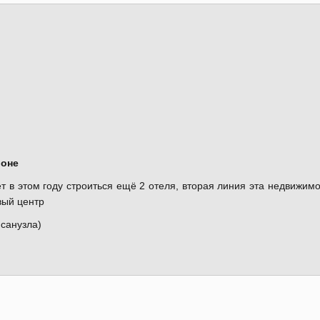
йоне
т в этом году строиться ещё 2 отеля, вторая линия эта недвижимо
вый центр
 санузла)