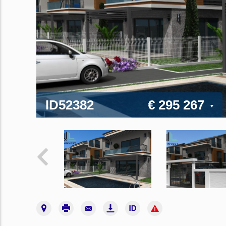
ID52382
€ 295 267