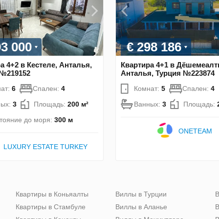
93 000
€ 298 186
а 4+2 в Кестеле, Анталья,
Квартира 4+1 в Дёшемеалт
 №219152
Анталья, Турция №223874
ат:
6
Спален:
4
Комнат:
5
Спален:
4
ных:
3
Площадь:
200 м²
Ванных:
3
Площадь:
тояние до моря:
300 м
ONETEAM
LUXURY ESTATE TURKEY
Квартиры в Коньяалты
Виллы в Турции
В
Квартиры в Стамбуле
Виллы в Аланье
В