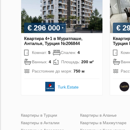
€ 296 000
€ 2
Квартира 4+1 в Муратпаше,
Квартир
Анталья, Турция №206844
Турция
Комнат:
5
Спален:
4
Комн
Ванных:
4
Площадь:
200 м²
Ван
Расстояние до моря:
750 м
Расс
Turk.Estate
Квартиры в Турции
Квартиры в Аланье
Квартиры в Анталии
Квартиры в Махмутларе