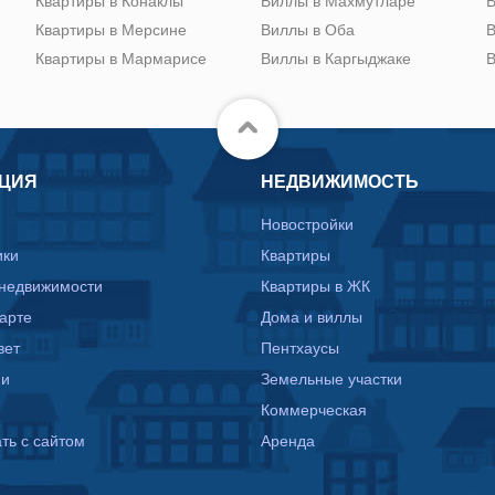
Квартиры в Конаклы
Виллы в Махмутларе
В
Квартиры в Мерсине
Виллы в Оба
В
Квартиры в Мармарисе
Виллы в Каргыджаке
В
ЦИЯ
НЕДВИЖИМОСТЬ
Новостройки
ики
Квартиры
 недвижимости
Квартиры в ЖК
карте
Дома и виллы
вет
Пентхаусы
ии
Земельные участки
Коммерческая
ть с сайтом
Аренда