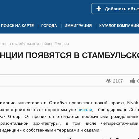
Добавить объе
ПОИСК НА КАРТЕ
ГОРОДА
ИММИГРАЦИЯ
КАТАЛОГ КОМПАНИЙ
ятся в стамбульском районе Флория
НЦИИ ПОЯВЯТСЯ В СТАМБУЛЬСК
2107
имание инвесторов в Стамбул привлекает новый проект, Nivak 
чале строительства которого мы уже
писали
, - брендированный к
vak Group. От прочих он отличается необычными резиденциям
оризонтальной архитектуры", в том числе четырехэтажным
зиденции - с собственными террасами и садами.