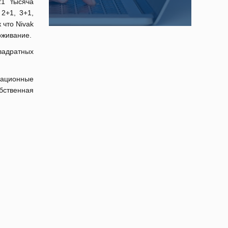
21 тысяча
2+1, 3+1,
 что Nivak
оживание.
квадратных
еационные
бственная