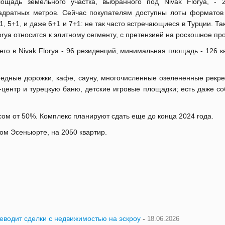
ощадь земельного участка, выбранного под Nivak Florya, - 
адратных метров. Сейчас покупателям доступны лоты форматов 
1, 5+1, и даже 6+1 и 7+1: не так часто встречающиеся в Турции. Так
orya относится к элитному сегменту, с претензией на роскошное пр
его в Nivak Florya - 96 резиденций, минимальная площадь - 126 
дные дорожки, кафе, сауну, многочисленные озелененные рекр
центр и турецкую баню, детские игровые площадки; есть даже со
ом от 50%. Комплекс планируют сдать еще до конца 2024 года.
ом Эсеньюрте, на 2050 квартир.
реводит сделки с недвижимостью на эскроу
-
18.06.2026