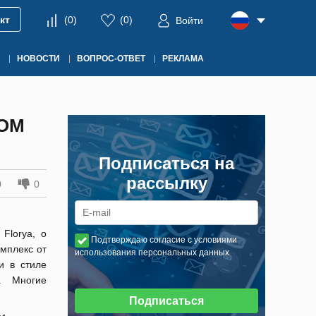
кт
(
0
)
(
0
)
Войти
НОВОСТИ
ВОПРОС-ОТВЕТ
РЕКЛАМА
ОМ
Подписаться на
рассылку
0
0
Florya, о
Подтверждаю согласие с условиями
омплекс от
использования персональных данных
и в стиле
и. Многие
Подписаться