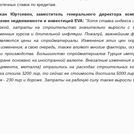
отечных ставок по кредитам.
зхан Юртсевен, заместитель генерального директора ком
енке недвижимости и инвестиций EVA:
"Хотя ставка индекса 
зкой, затраты на строительство значительно выросли с я
бменных курсов и длительной инфляции. Пожалуй, важнейшим 
являются цены на стройматериалы. Изменения этих цен оп
изменения, в свою очередь, также влияют многие факторы, ос
и производства. Большинство стройматериалов Турция имп
ране основано на иностранной валюте. Внезапные изменения 
 цемента, металла) отразились на расходах строительных к
за стоила 3200 лир, то сейчас ее стоимость достигла 5000 лир
я - 230 лир и дороже. Затраты на рабочую силу также выросли 