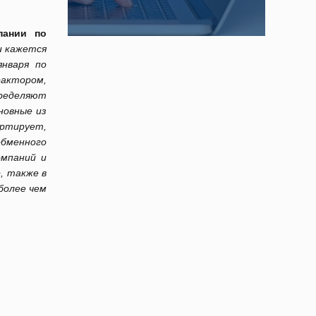
пании по
и кажется
нваря по
фактором,
ределяют
новные из
ортирует,
обменного
омпаний и
, также в
более чем