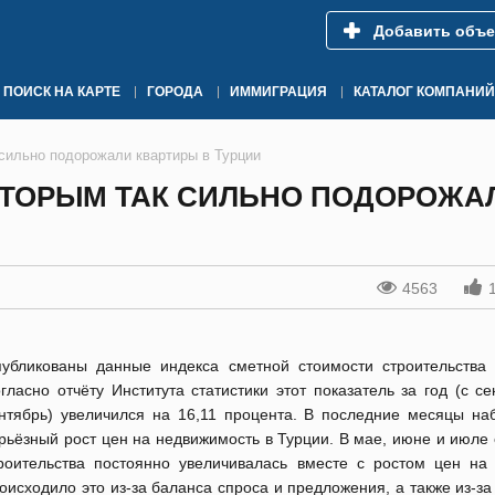
Добавить объе
ПОИСК НА КАРТЕ
ГОРОДА
ИММИГРАЦИЯ
КАТАЛОГ КОМПАНИЙ
 сильно подорожали квартиры в Турции
ОТОРЫМ ТАК СИЛЬНО ПОДОРОЖА
4563
убликованы данные индекса сметной стоимости строительства 
гласно отчёту Института статистики этот показатель за год (с с
нтябрь) увеличился на 16,11 процента. В последние месяцы на
рьёзный рост цен на недвижимость в Турции. В мае, июне и июле
роительства постоянно увеличивалась вместе с ростом цен на 
оисходило это из-за баланса спроса и предложения, а также из-з