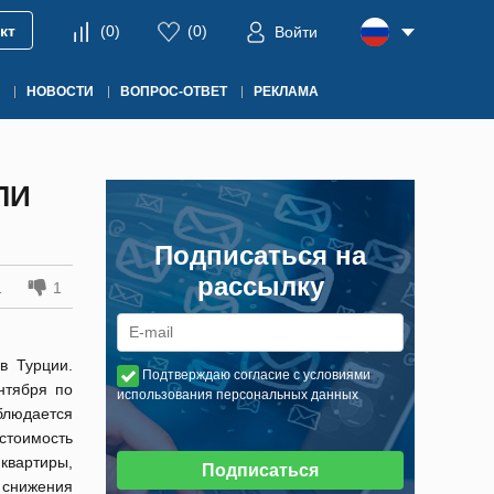
кт
(
0
)
(
0
)
Войти
НОВОСТИ
ВОПРОС-ОТВЕТ
РЕКЛАМА
ЛИ
Подписаться на
рассылку
1
1
в Турции.
Подтверждаю согласие с условиями
ентября по
использования персональных данных
блюдается
 стоимость
квартиры,
Подписаться
а снижения