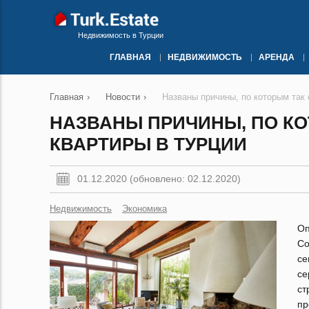
Недвижимость в Турции
ГЛАВНАЯ
НЕДВИЖИМОСТЬ
АРЕНДА
Главная
›
Новости
›
Названы причины, по которым так
НАЗВАНЫ ПРИЧИНЫ, ПО К
КВАРТИРЫ В ТУРЦИИ
01.12.2020 (обновлено: 02.12.2020)
Недвижимость
Экономика
Оп
Со
се
се
ст
пр