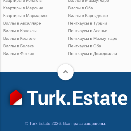
Квартиры в Конаклы
Виллы в Махмутларе
Квартиры в Мерсине
Виллы в Оба
Квартиры в Мармарисе
Виллы в Каргыджаке
Виллы в Авсалларе
Пентхаусы в Турции
Виллы в Конаклы
Пентхаусы в Аланье
Виллы в Кестеле
Пентхаусы в Махмутларе
Виллы в Белеке
Пентхаусы в Оба
Виллы в Фетхие
Пентхаусы в Джикджилли
© Turk.Estate 2026. Все права защищены.